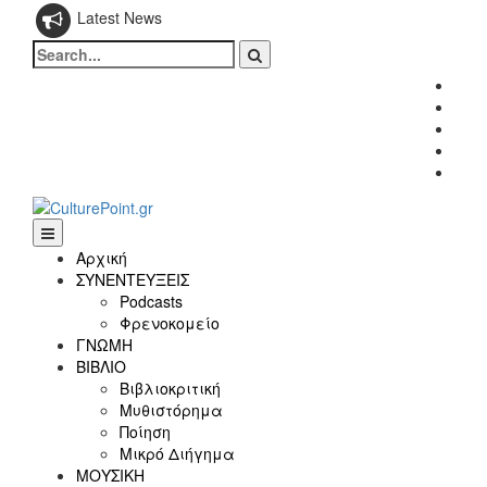
Latest News
Search
for:
Fac
Twitt
Inst
Link
Yout
Αρχική
ΣΥΝΕΝΤΕΥΞΕΙΣ
Podcasts
Φρενοκομείο
ΓΝΩΜΗ
ΒΙΒΛΙΟ
Βιβλιοκριτική
Μυθιστόρημα
Ποίηση
Μικρό Διήγημα
ΜΟΥΣΙΚΗ