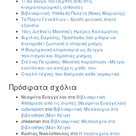
Τι θα δούμε την Πέμπτη (6/8) στις
κινηματογραφικές αίθουσες
Βιβλιοκριτική: Υπόθεση Πολέτη (Νίκος Μαριώτης)
Το Πάρτυ Γενεθλίων – Χρυσή φυλακή, θνητή
εξουσία
10ες Διεθνείς Μουσικές Ημέρες Καλαμάτας
Αιμίλιος Σαμόλης: Προσπαθώ όσο μπορώ να
διατηρηθεί ζωντανή η ιστορική μνήμη.
Η Βιομηχανική κληρονομιά ως δείγμα
πολιτισμού και δημόσιας μνήμης
Στέλιος Πετράκης: Μουσική παράσταση «Μέτρα
εαυτόν-και αν αντέχεις μάθε τον»
Ο καλλιτέχνης που δοκίμασε κάθε ναρκωτικό
Πρόσφατα σχόλια
Νεοφύτα Ευαγγέλου
στο
Βιβλιοκριτική:
Απόδραση από τις σιωπές (Νεοφύτα Ευαγγέλου)
culturepoint
στο
Βιβλιοκριτική: Μεσάνυχτα στη
βιβλιοθήκη (Ματ Χέιγκ)
chessman
στο
Βιβλιοκριτική: Μεσάνυχτα στη
βιβλιοθήκη (Ματ Χέιγκ)
Κώστας Νικολόπουλος
στο
Η λογοτεχνία στην