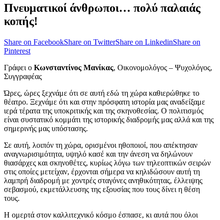
Πνευματικοί άνθρωποι… πολύ παλαιάς
κοπής!
Share on Facebook
Share on Twitter
Share on Linkedin
Share on
Pinterest
Γράφει ο
Κωνσταντίνος Μανίκας
, Οικονομολόγος – Ψυχολόγος,
Συγγραφέας
Ώρες, ώρες ξεχνάμε ότι σε αυτή εδώ τη χώρα καθιερώθηκε το
θέατρο. Ξεχνάμε ότι και στην πρόσφατη ιστορία μας αναδείξαμε
ιερά τέρατα της υποκριτικής και της σκηνοθεσίας. Ο πολιτισμός
είναι συστατικό κομμάτι της ιστορικής διαδρομής μας αλλά και της
σημερινής μας υπόστασης.
Σε αυτή, λοιπόν τη χώρα, ορισμένοι ηθοποιοί, που απέκτησαν
αναγνωρισιμότητα, υψηλό κασέ και την άνεση να δηλώνουν
θιασάρχες και σκηνοθέτες, κυρίως λόγω των τηλεοπτικών σειρών
στις οποίες μετείχαν, έρχονται σήμερα να κηλιδώσουν αυτή τη
λαμπρή διαδρομή με χοντρές σταγόνες ανηθικότητας, έλλειψης
σεβασμού, εκμετάλλευσης της εξουσίας που τους δίνει η θέση
τους.
Η ομερτά στον καλλιτεχνικό κόσμο έσπασε, κι αυτά που όλοι