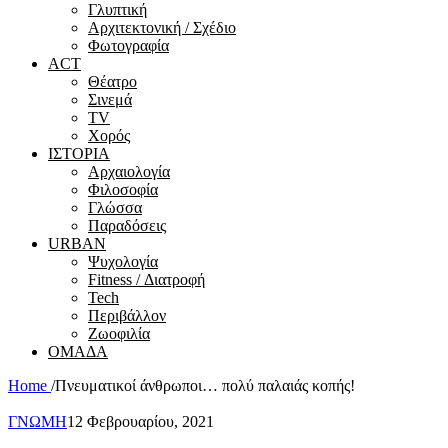
Γλυπτική
Αρχιτεκτονική / Σχέδιο
Φωτογραφία
ACT
Θέατρο
Σινεμά
ΤV
Χορός
ΙΣΤΟΡΙΑ
Αρχαιολογία
Φιλοσοφία
Γλώσσα
Παραδόσεις
URBAN
Ψυχολογία
Fitness / Διατροφή
Tech
Περιβάλλον
Ζωοφιλία
ΟΜΑΔΑ
Home
/
Πνευματικοί άνθρωποι… πολύ παλαιάς κοπής!
ΓΝΩΜΗ
12 Φεβρουαρίου, 2021