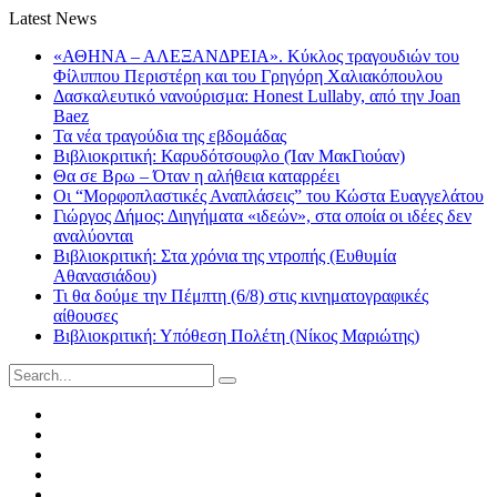
Latest News
«ΑΘΗΝΑ – ΑΛΕΞΑΝΔΡΕΙΑ». Κύκλος τραγουδιών του
Φίλιππου Περιστέρη και του Γρηγόρη Χαλιακόπουλου
Δασκαλευτικό νανούρισμα: Honest Lullaby, από την Joan
Baez
Τα νέα τραγούδια της εβδομάδας
Βιβλιοκριτική: Καρυδότσουφλο (Ίαν ΜακΓιούαν)
Θα σε Βρω – Όταν η αλήθεια καταρρέει
Οι “Μορφοπλαστικές Αναπλάσεις” του Κώστα Ευαγγελάτου
Γιώργος Δήμος: Διηγήματα «ιδεών», στα οποία οι ιδέες δεν
αναλύονται
Βιβλιοκριτική: Στα χρόνια της ντροπής (Ευθυμία
Αθανασιάδου)
Τι θα δούμε την Πέμπτη (6/8) στις κινηματογραφικές
αίθουσες
Βιβλιοκριτική: Υπόθεση Πολέτη (Νίκος Μαριώτης)
Search
for:
Facebook
Twitter
Instagram
LinkedIn
Youtube