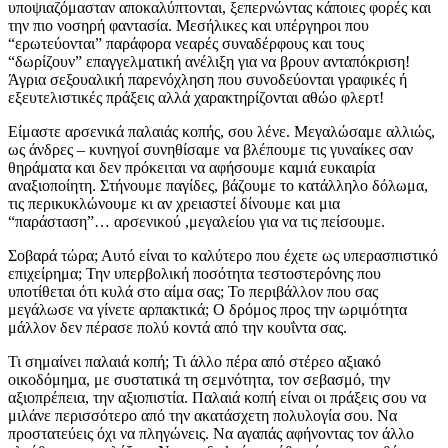
υποψιαζόμασταν αποκαλύπτονται, ξεπερνώντας κάποιες φορές και
την πιο νοσηρή φαντασία. Μεσήλικες και υπέργηροι που
“ερωτεύονται” παράφορα νεαρές συναδέρφους και τους
“δωρίζουν” επαγγελματική ανέλιξη για να βρουν ανταπόκριση!
Άγρια σεξουαλική παρενόχληση που συνοδεύονται γραφικές ή
εξευτελιστικές πράξεις αλλά χαρακτηρίζονται αθώο φλερτ!
Είμαστε αρσενικά παλαιάς κοπής, σου λένε. Μεγαλώσαμε αλλιώς,
ως άνδρες – κυνηγοί συνηθίσαμε να βλέπουμε τις γυναίκες σαν
θηράματα και δεν πρόκειται να αφήσουμε καμιά ευκαιρία
αναξιοποίητη. Στήνουμε παγίδες, βάζουμε το κατάλληλο δόλωμα,
τις περικυκλώνουμε κι αν χρειαστεί δίνουμε και μια
“παράσταση”… αρσενικού ,μεγαλείου για να τις πείσουμε.
Σοβαρά τώρα; Αυτό είναι το καλύτερο που έχετε ως υπερασπιστικό
επιχείρημα; Την υπερβολική ποσότητα τεστοστερόνης που
υποτίθεται ότι κυλά στο αίμα σας; Το περιβάλλον που σας
μεγάλωσε να γίνετε αρπακτικά; Ο δρόμος προς την ωριμότητα
μάλλον δεν πέρασε πολύ κοντά από την κουΐντα σας.
Τι σημαίνει παλαιά κοπή; Τι άλλο πέρα από στέρεο αξιακό
οικοδόμημα, με συστατικά τη σεμνότητα, τον σεβασμό, την
αξιοπρέπεια, την αξιοπιστία. Παλαιά κοπή είναι οι πράξεις σου να
μιλάνε περισσότερο από την ακατάσχετη πολυλογία σου. Να
προστατεύεις όχι να πληγώνεις. Να αγαπάς αφήνοντας τον άλλο