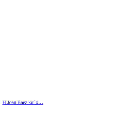
Η Joan Baez καί ο…