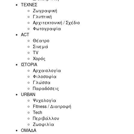
ΤΕΧΝΕΣ
Ζωγραφική
Γλυπτική
Αρχιτεκτονική / Σχέδιο
Φωτογραφία
ACT
Θέατρο
Σινεμά
ΤV
Χορός
ΙΣΤΟΡΙΑ
Αρχαιολογία
Φιλοσοφία
Γλώσσα
Παραδόσεις
URBAN
Ψυχολογία
Fitness / Διατροφή
Tech
Περιβάλλον
Ζωοφιλία
ΟΜΑΔΑ