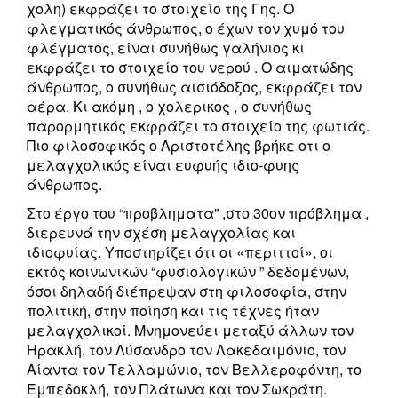
χολη) εκφράζει το στοιχείο της Γης. Ο
φλεγματικός άνθρωπος, ο έχων τον χυμό του
φλέγματος, είναι συνήθως γαλήνιος κι
εκφράζει το στοιχείο του νερού . Ο αιματώδης
άνθρωπος, ο συνήθως αισιόδοξος, εκφράζει τον
αέρα. Κι ακόμη , ο χολερικος , ο συνήθως
παρορμητικός εκφράζει το στοιχείο της φωτιάς.
Πιο φιλοσοφικός ο Αριστοτέλης βρήκε οτι ο
μελαγχολικός είναι ευφυής ιδιο-φυης
άνθρωπος.
Στο έργο του “προβληματα” ,στο 30ον πρόβλημα ,
διερευνά την σχέση μελαγχολίας και
ιδιοφυίας. Υποστηρίζει ότι οι «περιττοί», οι
εκτός κοινωνικών “φυσιολογικών ” δεδομένων,
όσοι δηλαδή διέπρεψαν στη φιλοσοφία, στην
πολιτική, στην ποίηση και τις τέχνες ήταν
μελαγχολικοί. Μνημονεύει μεταξύ άλλων τον
Ηρακλή, τον Λύσανδρο τον Λακεδαιμόνιο, τον
Αίαντα τον Τελλαμώνιο, τον Βελλεροφόντη, το
Εμπεδοκλή, τον Πλάτωνα και τον Σωκράτη.