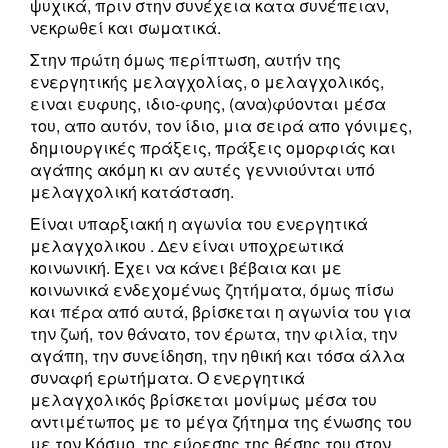
ψυχικά, πριν στην συνέχεια κατα συνέπειαν,
νεκρωθεί και σωματικά.
Στην πρώτη όμως περίπτωση, αυτήν της
ενεργητικής μελαγχολίας, ο μελαγχολικός,
ειναι ευφυης, ιδιο-φυης, (ανα)φύονται μέσα
του, απο αυτόν, τον ίδιο, μια σειρά απο γόνιμες,
δημιουργικές πράξεις, πράξεις ομορφιάς και
αγάπης ακόμη κι αν αυτές γεννιούνται υπό
μελαγχολική κατάσταση.
Είναι υπαρξιακή η αγωνία του ενεργητικά
μελαγχολικου . Δεν είναι υποχρεωτικά
κοινωνική. Έχει να κάνει βέβαια και με
κοινωνικά ενδεχομένως ζητήματα, όμως πίσω
και πέρα από αυτά, βρίσκεται η αγωνία του για
την ζωή, τον θάνατο, τον έρωτα, την φιλία, την
αγάπη, την συνείδηση, την ηθική και τόσα άλλα
συναφή ερωτήματα. Ο ενεργητικά
μελαγχολικός βρίσκεται μονίμως μέσα του
αντιμέτωπος με το μέγα ζήτημα της ένωσης του
με τον Κόσμο, της εύρεσης της θέσης του στον