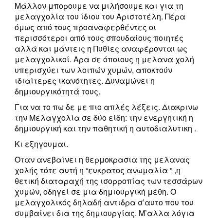
Μάλλον μπορουμε να μιλήσουμε και για τη
μελαγχολία του ίδιου του Αριστοτέλη. Πέρα
όμως από τους προαναφερθέντες οι
περισσότεροι από τους σπουδαίους ποιητές
αλλά και μάντεις η Πυθίες αναφέρονται ως
μελαγχολικοί. Αρα σε όποιους η μελανα χολή
υπερισχύει των λοιπών χυμών, αποκτούν
ιδιαίτερες ικανότητες. Δυναμώνει η
δημιουργικότητά τους.
Για να το πω δε με πιο απλές λέξεις. Διακρινω
την Μελαγχολία σε δύο είδη: την ενεργητική η
δημιουργική και την παθητική η αυτοδιαλυτικη .
Κι εξηγουμαι.
Οταν ανεβαίνει η θερμοκρασια της μελανας
χολής τότε αυτή η “ευκρατος ανωμαλία ” ,η
θετική διαταραχή της ισορροπίας των τεσσάρων
χυμών, οδηγεί σε μια δημιουργική μέθη. Ο
μελαγχολικός δηλαδή αντιδρα σ’αυτο που του
συμβαίνει δια της δημιουργίας. Μ’αλλα λόγια