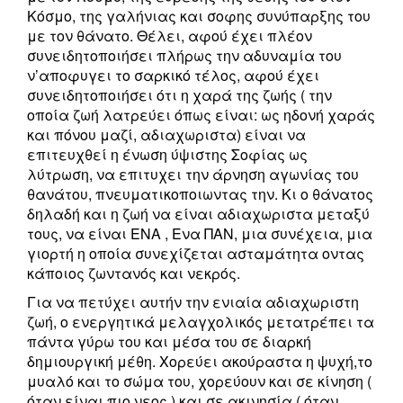
Κόσμο, της γαλήνιας και σοφης συνύπαρξης του
με τον θάνατο. Θέλει, αφού έχει πλέον
συνειδητοποιήσει πλήρως την αδυναμία του
ν’αποφυγει το σαρκικό τέλος, αφού έχει
συνειδητοποιήσει ότι η χαρά της ζωής ( την
οποία ζωή λατρεύει όπως είναι: ως ηδονή χαράς
και πόνου μαζί, αδιαχωριστα) είναι να
επιτευχθεί η ένωση ύψιστης Σοφίας ως
λύτρωση, να επιτυχει την άρνηση αγωνίας του
θανάτου, πνευματικοποιωντας την. Κι ο θάνατος
δηλαδή και η ζωή να είναι αδιαχωριστα μεταξύ
τους, να είναι ΕΝΑ , Ενα ΠΑΝ, μια συνέχεια, μια
γιορτή η οποία συνεχίζεται ασταμάτητα οντας
κάποιος ζωντανός και νεκρός.
Για να πετύχει αυτήν την ενιαία αδιαχωριστη
ζωή, ο ενεργητικά μελαγχολικός μετατρέπει τα
πάντα γύρω του και μέσα του σε διαρκή
δημιουργική μέθη. Χορεύει ακούραστα η ψυχή,το
μυαλό και το σώμα του, χορεύουν και σε κίνηση (
όταν είναι πιο νεος ) και σε ακινησία ( όταν