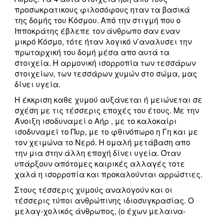
προσωκρατικους φιλοσόφους ηταν τα βασικά
της δομής του Κόσμου. Από την στιγμή που ο
Ιπποκράτης έβλεπε τον άνθρωπο σαν εναν
μικρό Κόσμο, τότε ήταν λογικό ν’αναλυσει την
πρωταρχική του δομή μέσα απο αυτά τα
στοιχεία. Η αρμονική ισορροπία των τεσσάρων
στοιχείων, των τεσσάρων χυμών στο σώμα, μας
δίνει υγεία.
Η έκκριση καθε χυμού αυξάνεται ή μειώνεται σε
σχέση με τις τέσσερις εποχές του έτους. Με την
Άνοιξη ισοδυναμεί ο Αήρ , με το καλοκαίρι
ισοδυναμεί το Πυρ, με το φθινόπωρο η Γη και με
τον χειμώνα το Νερό. Η ομαλή μετάβαση απο
την μια στην άλλη εποχή δίνει υγεία. Όταν
υπάρξουν απότομες καιρικές αλλαγές τοτε
χαλά η ισορροπία και προκαλούνται αρρώστιες.
Στους τέσσερις χυμούς αναλογούν και οι
τέσσερις τύποι ανθρώπινης ιδιοσυγκρασίας. Ο
μελαγ-χολικός άνθρωπος, (ο έχων μελαινα-