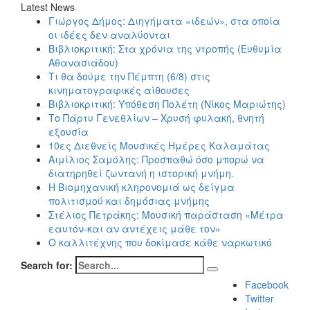
Latest News
Γιώργος Δήμος: Διηγήματα «ιδεών», στα οποία
οι ιδέες δεν αναλύονται
Βιβλιοκριτική: Στα χρόνια της ντροπής (Ευθυμία
Αθανασιάδου)
Τι θα δούμε την Πέμπτη (6/8) στις
κινηματογραφικές αίθουσες
Βιβλιοκριτική: Υπόθεση Πολέτη (Νίκος Μαριώτης)
Το Πάρτυ Γενεθλίων – Χρυσή φυλακή, θνητή
εξουσία
10ες Διεθνείς Μουσικές Ημέρες Καλαμάτας
Αιμίλιος Σαμόλης: Προσπαθώ όσο μπορώ να
διατηρηθεί ζωντανή η ιστορική μνήμη.
Η Βιομηχανική κληρονομιά ως δείγμα
πολιτισμού και δημόσιας μνήμης
Στέλιος Πετράκης: Μουσική παράσταση «Μέτρα
εαυτόν-και αν αντέχεις μάθε τον»
Ο καλλιτέχνης που δοκίμασε κάθε ναρκωτικό
Search for:
Facebook
Twitter