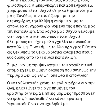
φιλοσόφους Κιρκεργκαρντ και Σοπενχάουερ,
χρησιμοποιείται συχνά στην καθημερινότητα
μας. Συνήθως την ταυτίζουμε με την
στενοχώρια, την θλίψη η ακόμη και με το
απόλυτα σύγχρονο φαινόμενο της εποχής μας
την κατάθλιψη. Στα λόγια μας συχνά θέλουμε
να πουμε για κάποιον που είναι συχνά
θλιμμένος οτι έχει μελαγχολία κι εννοούμε
κατάθλιψη. Είναι όμως το ίδιο πραγμα; Γι’αυτο
ας ξεκινήσω το ξεκαθάρισμα ανάμεσα στους
δύο όρους απο το τι είναι κατάθλιψη.
Σύμφωνα με την ψυχιατρική το καταθλιπτικό
άτομο έχει μειωμένη διάθεση που συνήθως την
περιγράφει ως θλίψη, ακεφιά ή απόγνωση.
Ο καταθλιπτικός χάνει το ενδιαφέρον για την
ζωή, ελαττώνει τις αγαπημένες του
δραστηριότητες. Σε ήπιες μορφές ¨προσπαθεί¨
να φάει, ¨προσπαθεί¨ να κάνει έρωτα ή
¨προσπαθεί¨ να ενασχοληθεί με