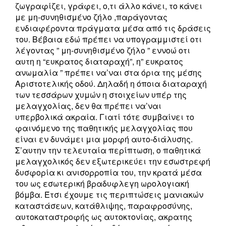
ζωγραφίζει, γράφει, ο,τι άλλο κάνει, το κάνει
με μη-συνηθισμένο ζήλο ,παράγοντας
ενδιαφέροντα πράγματα μέσα από τις δράσεις
του. Βέβαια εδώ πρέπει να υπογραμμιστεί οτι
λέγοντας ” μη-συνηθισμένο ζήλο ” εννοώ οτι
αυτη η “ευκρατος διαταραχή”, η” ευκρατος
ανωμαλία ” πρέπει να’ναι στα όρια της μέσης
Αριστοτελικής οδού. Δηλαδή η όποια διαταραχή
των τεσσάρων χυμών η στοιχείων υπέρ της
μελαγχολίας, δεν θα πρέπει να’ναι
υπερβολικά ακραία. Γιατί τότε συμβαίνει το
φαινόμενο της παθητικής μελαγχολίας που
είναι εν δυνάμει μια μορφή αυτο-διάλυσης.
Σ’αυτην την τελευταία περίπτωση, ο παθητικά
μελαγχολικός δεν εξωτερικεύει την εσωστρεφή
δυσφορία κι ανισορροπία του, την κρατά μέσα
του ως εσωτερική βραδυφλεγη ωρολογιακή
βόμβα. Έτσι έχουμε τις περιπτώσεις μανιακών
καταστάσεων, κατάθλιψης, παραφροσύνης,
αυτοκαταστροφής ως αυτοκτονίας, ακρατης