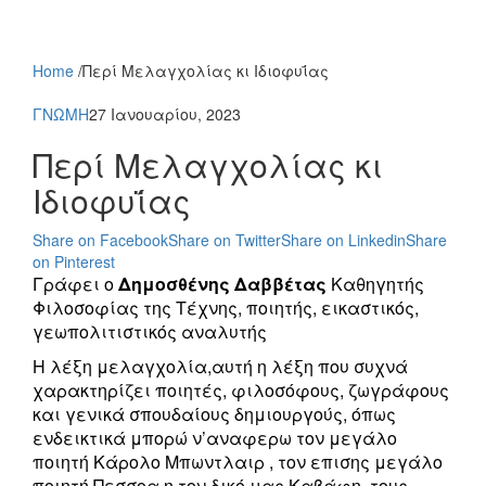
Home
/
Περί Μελαγχολίας κι Ιδιοφυΐας
ΓΝΩΜΗ
27 Ιανουαρίου, 2023
Περί Μελαγχολίας κι
Ιδιοφυΐας
Share on Facebook
Share on Twitter
Share on Linkedin
Share
on Pinterest
Γράφει ο
Δημοσθένης Δαββέτας
Καθηγητής
Φιλοσοφίας της Τέχνης, ποιητής, εικαστικός,
γεωπολιτιστικός αναλυτής
Η λέξη μελαγχολία,αυτή η λέξη που συχνά
χαρακτηρίζει ποιητές, φιλοσόφους, ζωγράφους
και γενικά σπουδαίους δημιουργούς, όπως
ενδεικτικά μπορώ ν’αναφερω τον μεγάλο
ποιητή Κάρολο Μπωντλαιρ , τον επισης μεγάλο
ποιητή Πεσσοα η τον δικό μας Καβάφη, τους