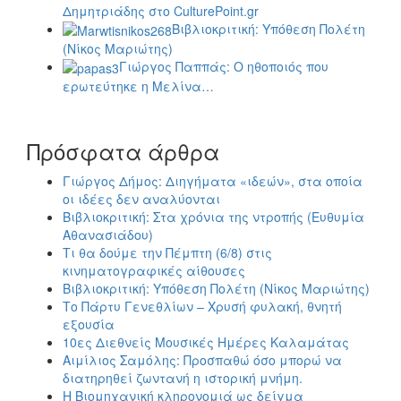
Δημητριάδης στο CulturePoint.gr
Βιβλιοκριτική: Υπόθεση Πολέτη
(Νίκος Μαριώτης)
Γιώργος Παππάς: Ο ηθοποιός που
ερωτεύτηκε η Μελίνα…
Πρόσφατα άρθρα
Γιώργος Δήμος: Διηγήματα «ιδεών», στα οποία
οι ιδέες δεν αναλύονται
Βιβλιοκριτική: Στα χρόνια της ντροπής (Ευθυμία
Αθανασιάδου)
Τι θα δούμε την Πέμπτη (6/8) στις
κινηματογραφικές αίθουσες
Βιβλιοκριτική: Υπόθεση Πολέτη (Νίκος Μαριώτης)
Το Πάρτυ Γενεθλίων – Χρυσή φυλακή, θνητή
εξουσία
10ες Διεθνείς Μουσικές Ημέρες Καλαμάτας
Αιμίλιος Σαμόλης: Προσπαθώ όσο μπορώ να
διατηρηθεί ζωντανή η ιστορική μνήμη.
Η Βιομηχανική κληρονομιά ως δείγμα