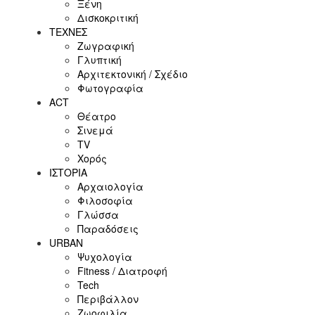
Ξένη
Δισκοκριτική
ΤΕΧΝΕΣ
Ζωγραφική
Γλυπτική
Αρχιτεκτονική / Σχέδιο
Φωτογραφία
ACT
Θέατρο
Σινεμά
ΤV
Χορός
ΙΣΤΟΡΙΑ
Αρχαιολογία
Φιλοσοφία
Γλώσσα
Παραδόσεις
URBAN
Ψυχολογία
Fitness / Διατροφή
Tech
Περιβάλλον
Ζωοφιλία