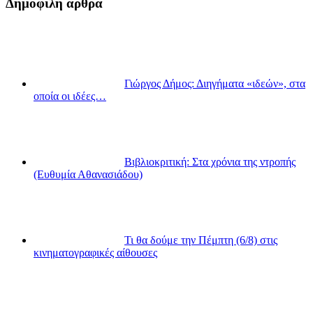
Δημοφιλή άρθρα
Γιώργος Δήμος: Διηγήματα «ιδεών», στα
οποία οι ιδέες…
Βιβλιοκριτική: Στα χρόνια της ντροπής
(Ευθυμία Αθανασιάδου)
Τι θα δούμε την Πέμπτη (6/8) στις
κινηματογραφικές αίθουσες