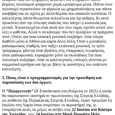
βιτρίνες πολιτισμού φτιάχνουν χωρίς εμπόρευμα μέσα. Πάντα στον
πολιτισμό περισσεύουν τα ψίχουλα ως χρηματοδοτήσεις και πάντα
υποβιβάζεται σε σχέση με άλλα θέματα που απαιτούν κονδύλια. Ο
καλλιτέχνης πάντα θεωρείται πολυτέλεια και όχι ανάγκη. Κι αυτό
προκύπτει από την έλλειψη παιδείας που πάσχει η κοινωνία μας
γενικά. Χιλιοειπωμένα είναι αυτά που λέω τώρα, σχεδόν κλισέ που
λέει ο καθένας. Αλλά τι να κάνουμε που δεν αλλάζουν τα πράγματα
ποτέ; Οπότε για ποια κλασική μουσική συζητάμε, όταν όπερα
διαθέτει μόνο η Αθήνα και καμία άλλη πόλη; Όταν ο μοναδικός
ραδιοφωνικός σταθμός που παίζει κλασσική μουσική, το τρίτο
πρόγραμμα, χάνεται όταν βγαίνεις στις επαρχιακές λεωφόρους,
όπου ραδιοφωνικά, κυριαρχούν μόνο τα σκυλάδικα; Για ποιο
πολιτισμό συζητάμε, όταν οι καλλιτεχνικές επιλογές γίνονται με
κομματικά κριτήρια και όχι με βάση τις ικανότητες του εκάστοτε
καλλιτέχνη;
5. Ποιος είναι ο προγραμματισμός για την προώθηση και
παρουσίαση των δυο έργων;
Η
“Παλιγγενεσία”
(Η Επανάσταση στη Ρούμελη το 1821) η οποία
θα παρουσιαστεί αυστηρά σε πρωτεύουσες της Στερεάς Ελλάδας,
ως ανάθεση της Περιφέρειας Στερεάς Ελλάδας, έκανε πρεμιέρα 1η
Ιουλίου στη Λαμία όπου συγκίνησε το ακροατήριό της, κι
ετοιμάζεται αυτές τις μέρες να ανέβει στις
22 Ιουλίου στο Κάστρο
της Χαλκίδας
, στις
24 Ιουλίου στη Μονή Προφήτη Ηλία