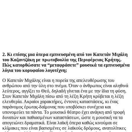
2. Κι επίσης μια όπερα εμπνευσμένη από τον Καπετάν Μιχάλη
του Καζαντζάκη με πρωτοβουλία της Περιφέρειας Κρήτης.
Πώς κατορθώσατε να “μεταφράσετε” μουσικά τα εμπνευσμένα
λόγια του κορυφαίου λογοτέχνη;
O Καπετάν Μιχάλης είναι η πορεία της απελευθέρωσης του
ανθρώπου από την ύλη στο πνέμα. Όταν ο άνθρωπος είναι αληθινά
λεύτερος, αγγίζει το Θεό, δηλαδή γίνεται ένα με την ίδια τη φύση.
Στον Καπετάν Μιχάλη πίσω από τη λέξη Κρήτη κρύβεται η λέξη
ελευθερία. Ακραίοι χαρακτήρες, έντονες καταστάσεις, κι ένας
παράνομος έρωτας-δαίμονας που υποβόσκει συνέχεια και
υπονομεύει τα πάντα. Το μουσικό θέατρο έχει ανάγκη από τροφή
δυνατών και παθιασμένων καταστάσεων, ώστε η μουσική να τα
απογειώνει δραματικά. Είναι λαϊκή όπερα καθώς κινούμαι σε
κλίμακες που είναι βασισμένες σε λαϊκούς δρόμους, ανατολίτικες