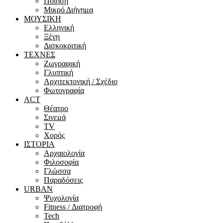
Ποίηση
Μικρό Διήγημα
ΜΟΥΣΙΚΗ
Ελληνική
Ξένη
Δισκοκριτική
ΤΕΧΝΕΣ
Ζωγραφική
Γλυπτική
Αρχιτεκτονική / Σχέδιο
Φωτογραφία
ACT
Θέατρο
Σινεμά
ΤV
Χορός
ΙΣΤΟΡΙΑ
Αρχαιολογία
Φιλοσοφία
Γλώσσα
Παραδόσεις
URBAN
Ψυχολογία
Fitness / Διατροφή
Tech