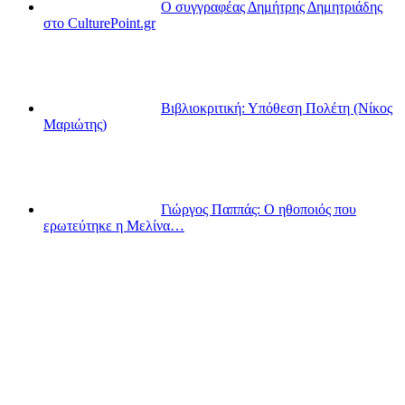
Ο συγγραφέας Δημήτρης Δημητριάδης
στο CulturePoint.gr
Βιβλιοκριτική: Υπόθεση Πολέτη (Νίκος
Μαριώτης)
Γιώργος Παππάς: Ο ηθοποιός που
ερωτεύτηκε η Μελίνα…