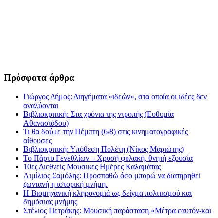
Πρόσφατα άρθρα
Γιώργος Δήμος: Διηγήματα «ιδεών», στα οποία οι ιδέες δεν
αναλύονται
Βιβλιοκριτική: Στα χρόνια της ντροπής (Ευθυμία
Αθανασιάδου)
Τι θα δούμε την Πέμπτη (6/8) στις κινηματογραφικές
αίθουσες
Βιβλιοκριτική: Υπόθεση Πολέτη (Νίκος Μαριώτης)
Το Πάρτυ Γενεθλίων – Χρυσή φυλακή, θνητή εξουσία
10ες Διεθνείς Μουσικές Ημέρες Καλαμάτας
Αιμίλιος Σαμόλης: Προσπαθώ όσο μπορώ να διατηρηθεί
ζωντανή η ιστορική μνήμη.
Η Βιομηχανική κληρονομιά ως δείγμα πολιτισμού και
δημόσιας μνήμης
Στέλιος Πετράκης: Μουσική παράσταση «Μέτρα εαυτόν-και