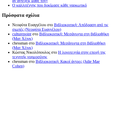
αν αντέχεις μάθε τον»
Ο καλλιτέχνης που δοκίμασε κάθε ναρκωτικό
Πρόσφατα σχόλια
Νεοφύτα Ευαγγέλου
στο
Βιβλιοκριτική: Απόδραση από τις
σιωπές (Νεοφύτα Ευαγγέλου)
culturepoint
στο
Βιβλιοκριτική: Μεσάνυχτα στη βιβλιοθήκη
(Ματ Χέιγκ)
chessman
στο
Βιβλιοκριτική: Μεσάνυχτα στη βιβλιοθήκη
(Ματ Χέιγκ)
Κώστας Νικολόπουλος
στο
Η λογοτεχνία στην εποχή της
τεχνητής νοημοσύνης
chessman
στο
Βιβλιοκριτική: Κακοί άντρες (Julie Mae
Cohen)