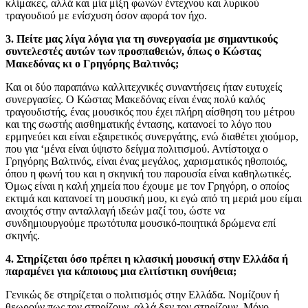
κλίμακες, αλλά και μία μίξη φωνών έντεχνου και λυρικού
τραγουδιού με ενίσχυση όσον αφορά τον ήχο.
3. Πείτε μας λίγα λόγια για τη συνεργασία με σημαντικούς
συντελεστές αυτών των προσπαθειών, όπως ο Κώστας
Μακεδόνας κι ο Γρηγόρης Βαλτινός;
Και οι δύο παραπάνω καλλιτεχνικές συναντήσεις ήταν ευτυχείς
συνεργασίες. Ο Κώστας Μακεδόνας είναι ένας πολύ καλός
τραγουδιστής, ένας μουσικός που έχει πλήρη αίσθηση του μέτρου
και της σωστής αισθηματικής έντασης, κατανοεί το λόγο που
ερμηνεύει και είναι εξαιρετικός συνεργάτης, ενώ διαθέτει χιούμορ,
που για ‘μένα είναι ύψιστο δείγμα πολιτισμού. Αντίστοιχα ο
Γρηγόρης Βαλτινός, είναι ένας μεγάλος, χαρισματικός ηθοποιός,
όπου η φωνή του και η σκηνική του παρουσία είναι καθηλωτικές.
Όμως είναι η καλή χημεία που έχουμε με τον Γρηγόρη, ο οποίος
εκτιμά και κατανοεί τη μουσική μου, κι εγώ από τη μεριά μου είμαι
ανοιχτός στην ανταλλαγή ιδεών μαζί του, ώστε να
συνδημιουργούμε πρωτότυπα μουσικό-ποιητικά δρώμενα επί
σκηνής.
4. Στηρίζεται όσο πρέπει η κλασική μουσική στην Ελλάδα ή
παραμένει για κάποιους μια ελιτίστικη συνήθεια;
Γενικώς δε στηρίζεται ο πολιτισμός στην Ελλάδα. Νομίζουν ή
θεωρούν πως τον στηρίζουν, αλλά δεν τον στηρίζουν. Μόνο