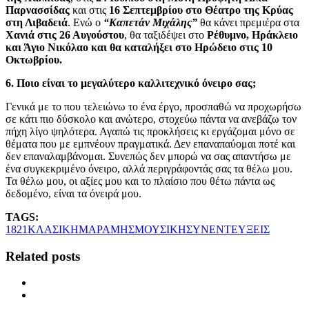
Παρνασσίδας
και στις
16 Σεπτεμβρίου στο Θέατρο της Κρύας
στη Λιβαδειά
. Ενώ ο
“Καπετάν Μιχάλης”
θα κάνει πρεμιέρα στα
Χανιά στις 26 Αυγούστου
, θα ταξιδέψει στο
Ρέθυμνο, Ηράκλειο
και Άγιο Νικόλαο και θα καταλήξει στο Ηρώδειο στις 10
Οκτωβρίου.
6. Ποιο είναι το μεγαλύτερο καλλιτεχνικό όνειρο σας;
Γενικά με το που τελειώνω το ένα έργο, προσπαθώ να προχωρήσω
σε κάτι πιο δύσκολο και ανώτερο, στοχεύω πάντα να ανεβάζω τον
πήχη λίγο ψηλότερα. Αγαπώ τις προκλήσεις κι εργάζομαι μόνο σε
θέματα που με εμπνέουν πραγματικά. Δεν επαναπαύομαι ποτέ και
δεν επαναλαμβάνομαι. Συνεπώς δεν μπορώ να σας απαντήσω με
ένα συγκεκριμένο όνειρο, αλλά περιγράφοντάς σας τα θέλω μου.
Τα θέλω μου, οι αξίες μου και το πλαίσιο που θέτω πάντα ως
δεδομένο, είναι τα όνειρά μου.
TAGS:
1821
ΚΛΑΣΙΚΗ
ΜΑΡΑΜΗΣ
ΜΟΥΣΙΚΗ
ΣΥΝΕΝΤΕΥΞΕΙΣ
Related posts