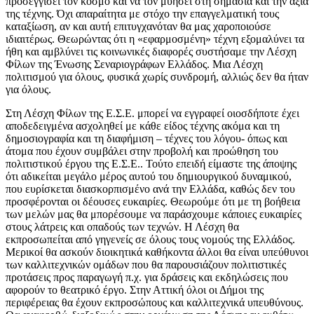
προσεγγίσει τον κόσμο και να τον μυήσει στη σημασία και την αξία
της τέχνης. Όχι απαραίτητα με στόχο την επαγγελματική τους
καταξίωση, αν και αυτή επιτυγχανόταν θα μας χαροποιούσε
ιδιαιτέρως. Θεωρώντας ότι η «εφαρμοσμένη» τέχνη εξομαλύνει τα
ήθη και αμβλύνει τις κοινωνικές διαφορές συστήσαμε την Λέσχη
Φίλων της Ένωσης Σεναριογράφων Ελλάδος. Μια Λέσχη
πολιτισμού για όλους, φυσικά χωρίς συνδρομή, αλλιώς δεν θα ήταν
για όλους.
Στη Λέσχη Φίλων της Ε.Σ.Ε. μπορεί να εγγραφεί οιοσδήποτε έχει
αποδεδειγμένα ασχοληθεί με κάθε είδος τέχνης ακόμα και τη
δημοσιογραφία και τη διαφήμιση – τέχνες του λόγου- όπως και
άτομα που έχουν συμβάλει στην προβολή και προώθηση του
πολιτιστικού έργου της Ε.Σ.Ε.. Τούτο επειδή είμαστε της άποψης
ότι αδικείται μεγάλο μέρος αυτού του δημιουργικού δυναμικού,
που ευρίσκεται διασκορπισμένο ανά την Ελλάδα, καθώς δεν του
προσφέρονται οι δέουσες ευκαιρίες. Θεωρούμε ότι με τη βοήθεια
των μελών μας θα μπορέσουμε να παράσχουμε κάποιες ευκαιρίες
στους λάτρεις και οπαδούς των τεχνών. Η Λέσχη θα
εκπροσωπείται από γηγενείς σε όλους τους νομούς της Ελλάδος.
Μερικοί θα ασκούν διοικητικά καθήκοντα άλλοι θα είναι υπεύθυνοι
των καλλιτεχνικών ομάδων που θα παρουσιάζουν πολιτιστικές
προτάσεις προς παραγωγή π.χ. για δράσεις και εκδηλώσεις που
αφορούν το θεατρικό έργο. Στην Αττική όλοι οι Δήμοι της
περιφέρειας θα έχουν εκπροσώπους και καλλιτεχνικά υπευθύνους.