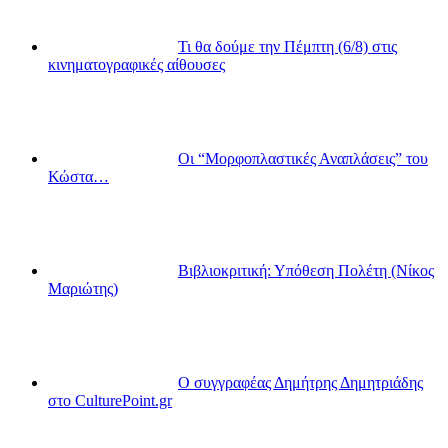
Τι θα δούμε την Πέμπτη (6/8) στις
κινηματογραφικές αίθουσες
Οι “Μορφοπλαστικές Αναπλάσεις” του
Κώστα…
Βιβλιοκριτική: Υπόθεση Πολέτη (Νίκος
Μαριώτης)
Ο συγγραφέας Δημήτρης Δημητριάδης
στο CulturePoint.gr