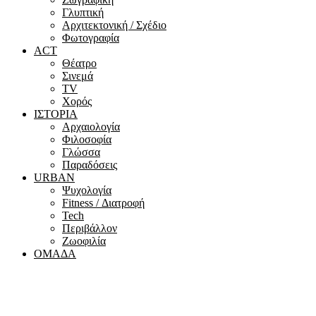
Γλυπτική
Αρχιτεκτονική / Σχέδιο
Φωτογραφία
ACT
Θέατρο
Σινεμά
ΤV
Χορός
ΙΣΤΟΡΙΑ
Αρχαιολογία
Φιλοσοφία
Γλώσσα
Παραδόσεις
URBAN
Ψυχολογία
Fitness / Διατροφή
Tech
Περιβάλλον
Ζωοφιλία
ΟΜΑΔΑ