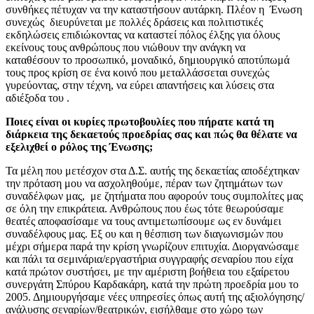
συνθήκες πέτυχαν να την καταστήσουν αυτάρκη. Πλέον η Ένωση
συνεχώς διευρύνεται με πολλές δράσεις και πολιτιστικές
εκδηλώσεις επιδιώκοντας να καταστεί πόλος έλξης για όλους
εκείνους τους ανθρώπους που νιώθουν την ανάγκη να
καταθέσουν το προσωπικό, μοναδικό, δημιουργικό αποτύπωμά
τους προς κρίση σε ένα κοινό που μεταλλάσσεται συνεχώς
γυρεύοντας, στην τέχνη, να εύρει απαντήσεις και λύσεις στα
αδιέξοδα του .
Ποιες είναι οι κυρίες πρωτοβουλίες που πήρατε κατά τη
διάρκεια της δεκαετούς προεδρίας σας και πώς θα θέλατε να
εξελιχθεί ο ρόλος της Ένωσης;
Τα μέλη που μετέσχον στα Δ.Σ. αυτής της δεκαετίας αποδέχτηκαν
την πρόταση μου να ασχοληθούμε, πέραν των ζητημάτων των
συναδέλφων μας, με ζητήματα που αφορούν τους συμπολίτες μας
σε όλη την επικράτεια. Ανθρώπους που έως τότε θεωρούσαμε
θεατές αποφασίσαμε να τους αντιμετωπίσουμε ως εν δυνάμει
συναδέλφους μας. Εξ ου και η θέσπιση των διαγωνισμών που
μέχρι σήμερα παρά την κρίση γνωρίζουν επιτυχία. Διοργανώσαμε
και πάλι τα σεμινάρια/εργαστήρια συγγραφής σεναρίου που είχα
κατά πρώτον συστήσει, με την αμέριστη βοήθεια του εξαίρετου
συνεργάτη Σπύρου Καρδακάρη, κατά την πρώτη προεδρία μου το
2005. Δημιουργήσαμε νέες υπηρεσίες όπως αυτή της αξιολόγησης/
ανάλυσης σεναρίων/θεατρικών, εισήλθαμε στο χώρο των