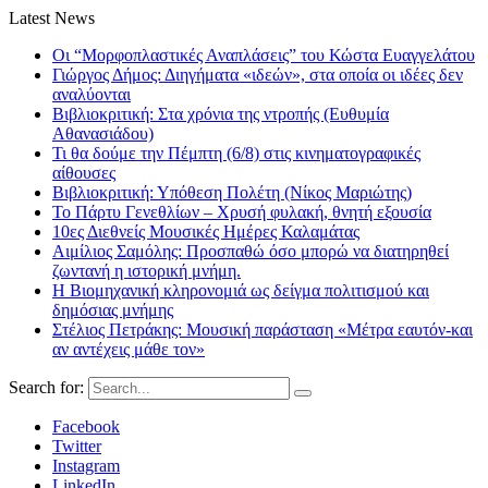
Latest News
Οι “Μορφοπλαστικές Αναπλάσεις” του Κώστα Ευαγγελάτου
Γιώργος Δήμος: Διηγήματα «ιδεών», στα οποία οι ιδέες δεν
αναλύονται
Βιβλιοκριτική: Στα χρόνια της ντροπής (Ευθυμία
Αθανασιάδου)
Τι θα δούμε την Πέμπτη (6/8) στις κινηματογραφικές
αίθουσες
Βιβλιοκριτική: Υπόθεση Πολέτη (Νίκος Μαριώτης)
Το Πάρτυ Γενεθλίων – Χρυσή φυλακή, θνητή εξουσία
10ες Διεθνείς Μουσικές Ημέρες Καλαμάτας
Αιμίλιος Σαμόλης: Προσπαθώ όσο μπορώ να διατηρηθεί
ζωντανή η ιστορική μνήμη.
Η Βιομηχανική κληρονομιά ως δείγμα πολιτισμού και
δημόσιας μνήμης
Στέλιος Πετράκης: Μουσική παράσταση «Μέτρα εαυτόν-και
αν αντέχεις μάθε τον»
Search for:
Facebook
Twitter
Instagram
LinkedIn