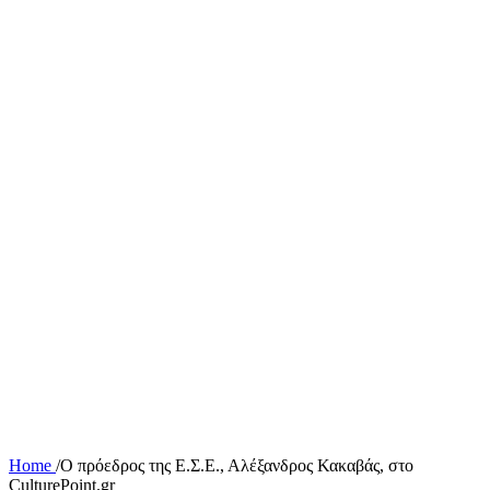
Home
/
Ο πρόεδρος της Ε.Σ.Ε., Αλέξανδρος Κακαβάς, στο
CulturePoint.gr