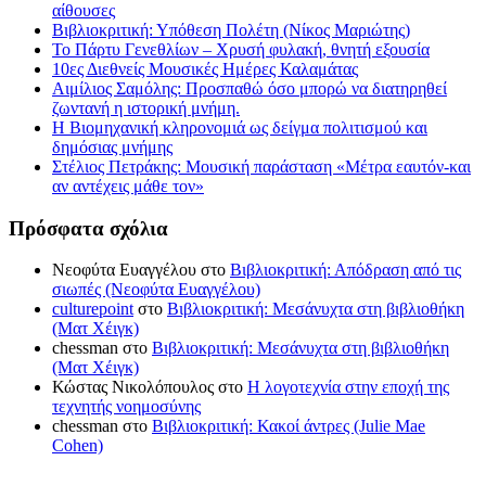
αίθουσες
Βιβλιοκριτική: Υπόθεση Πολέτη (Νίκος Μαριώτης)
Το Πάρτυ Γενεθλίων – Χρυσή φυλακή, θνητή εξουσία
10ες Διεθνείς Μουσικές Ημέρες Καλαμάτας
Αιμίλιος Σαμόλης: Προσπαθώ όσο μπορώ να διατηρηθεί
ζωντανή η ιστορική μνήμη.
Η Βιομηχανική κληρονομιά ως δείγμα πολιτισμού και
δημόσιας μνήμης
Στέλιος Πετράκης: Μουσική παράσταση «Μέτρα εαυτόν-και
αν αντέχεις μάθε τον»
Πρόσφατα σχόλια
Νεοφύτα Ευαγγέλου
στο
Βιβλιοκριτική: Απόδραση από τις
σιωπές (Νεοφύτα Ευαγγέλου)
culturepoint
στο
Βιβλιοκριτική: Μεσάνυχτα στη βιβλιοθήκη
(Ματ Χέιγκ)
chessman
στο
Βιβλιοκριτική: Μεσάνυχτα στη βιβλιοθήκη
(Ματ Χέιγκ)
Κώστας Νικολόπουλος
στο
Η λογοτεχνία στην εποχή της
τεχνητής νοημοσύνης
chessman
στο
Βιβλιοκριτική: Κακοί άντρες (Julie Mae
Cohen)