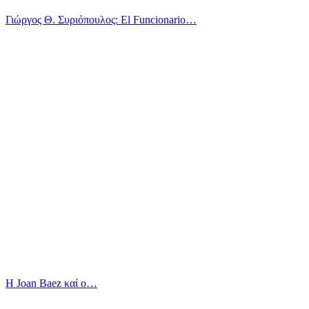
Γιώργος Θ. Συριόπουλος: El Funcionario…
Η Joan Baez καί ο…