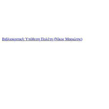
Βιβλιοκριτική: Υπόθεση Πολέτη (Νίκος Μαριώτης)