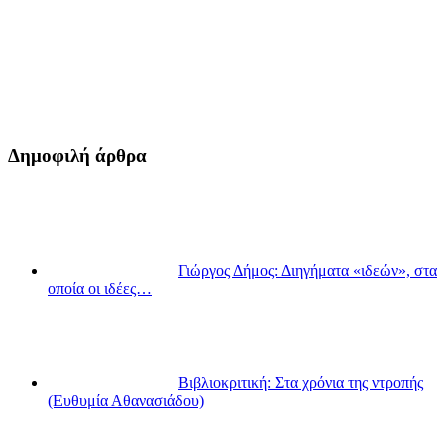
Δημοφιλή άρθρα
Γιώργος Δήμος: Διηγήματα «ιδεών», στα
οποία οι ιδέες…
Βιβλιοκριτική: Στα χρόνια της ντροπής
(Ευθυμία Αθανασιάδου)