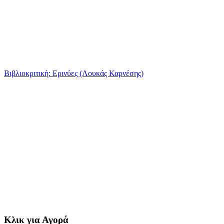
Βιβλιοκριτική: Ερινύες (Λουκάς Καρνέσης)
Κλικ για Αγορά