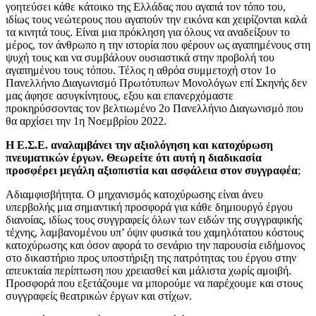
γοητεύσει κάθε κάτοικο της Ελλάδας που αγαπά τον τόπο του,
ιδίως τους νεώτερους που αγαπούν την εικόνα και χειρίζονται καλά
τα κινητά τους. Είναι μια πρόκληση για όλους να αναδείξουν το
μέρος, τον άνθρωπο η την ιστορία που φέρουν ως αγαπημένους στη
ψυχή τους και να συμβάλουν ουσιαστικά στην προβολή του
αγαπημένου τους τόπου. Τέλος η αθρόα συμμετοχή στον 1ο
Πανελλήνιο Διαγωνισμό Πρωτότυπων Μονολόγων επί Σκηνής δεν
μας άφησε ασυγκίνητους, εξου και επανερχόμαστε
προκηρύσσοντας τον βελτιωμένο 2ο Πανελλήνιο Διαγωνισμό που
θα αρχίσει την 1η Νοεμβρίου 2022.
Η Ε.Σ.Ε. αναλαμβάνει την αξιολόγηση και κατοχύρωση
πνευματικών έργων. Θεωρείτε ότι αυτή η διαδικασία
προσφέρει μεγάλη αξιοπιστία και ασφάλεια στον συγγραφέα
;
Αδιαμφισβήτητα. Ο μηχανισμός κατοχύρωσης είναι άνευ
υπερβολής μια σημαντική προσφορά για κάθε δημιουργό έργου
διανοίας, ιδίως τους συγγραφείς όλων των ειδών της συγγραφικής
τέχνης, λαμβανομένου υπ’ όψιν φυσικά του χαμηλότατου κόστους
κατοχύρωσης και όσον αφορά το σενάριο την παρουσία ειδήμονος
στο δικαστήριο προς υποστήριξη της πατρότητας του έργου στην
απευκταία περίπτωση που χρειασθεί και μάλιστα χωρίς αμοιβή.
Προσφορά που εξετάζουμε να μπορούμε να παρέχουμε και στους
συγγραφείς θεατρικών έργων και στίχων.