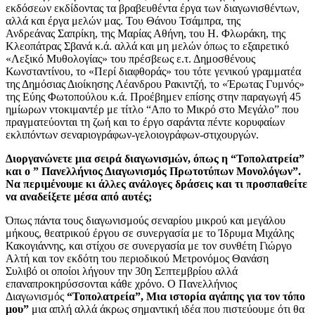
εκδόσεων εκδίδοντας τα βραβευθέντα έργα των διαγωνισθέντων,
αλλά και έργα μελών μας. Του Θάνου Τσάμπρα, της
Ανδρεάνας Σαπρίκη, της Μαρίας Αθήνη, του Η. Φλωράκη, της
Κλεοπάτρας Σβανά κ.ά. αλλά και μη μελών όπως το εξαιρετικό
«Λεξικό Μυθολογίας» του πρέσβεως ε.τ. Δημοσθένους
Κωνσταντίνου, το «Περί διαφθοράς» του τότε γενικού γραμματέα
της Δημόσιας Διοίκησης Λέανδρου Ρακιντζή, το «Έρωτας Γυμνός»
της Εύης Φωτοπούλου κ.ά. Προέβημεν επίσης στην παραγωγή 45
ημίωρων ντοκιμαντέρ με τίτλο “Απο το Μικρό στο Μεγάλο” που
πραγματεύονται τη ζωή και το έργο σαράντα πέντε κορυφαίων
εκλιπόντων σεναριογράφων-γελοιογράφων-στιχουργών.
Διοργανώνετε μια σειρά διαγωνισμών, όπως η “Τοπολατρεία”
και ο ” Πανελλήνιος Διαγωνισμός Πρωτοτύπων Μονολόγων”.
Να περιμένουμε κι άλλες ανάλογες δράσεις και τι προσπαθείτε
να αναδείξετε μέσα από αυτές;
Όπως πάντα τους διαγωνισμούς σεναρίου μικρού και μεγάλου
μήκους, θεατρικού έργου σε συνεργασία με το Ίδρυμα Μιχάλης
Κακογιάννης, και στίχου σε συνεργασία με τον συνθέτη Γιώργο
Αλτή και τον εκδότη του περιοδικού Μετρονόμος Θανάση
Συλιβό οι οποίοι λήγουν την 30η Σεπτεμβρίου αλλά
επαναπροκηρύσσονται κάθε χρόνο. Ο Πανελλήνιος
Διαγωνισμός
“Τοπολατρεία”, Μια ιστορία αγάπης για τον τόπο
μου”
μια απλή αλλά άκρως σημαντική ιδέα που πιστεύουμε ότι θα