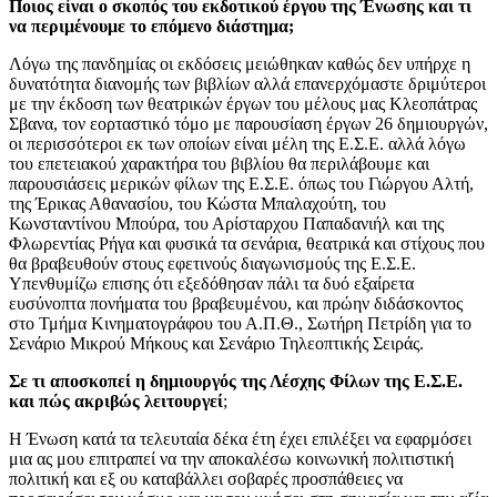
Ποιος είναι ο σκοπός του εκδοτικού έργου της Ένωσης και τι
να περιμένουμε το επόμενο διάστημα;
Λόγω της πανδημίας οι εκδόσεις μειώθηκαν καθώς δεν υπήρχε η
δυνατότητα διανομής των βιβλίων αλλά επανερχόμαστε δριμύτεροι
με την έκδοση των θεατρικών έργων του μέλους μας Κλεοπάτρας
Σβανα, τον εορταστικό τόμο με παρουσίαση έργων 26 δημιουργών,
οι περισσότεροι εκ των οποίων είναι μέλη της Ε.Σ.Ε. αλλά λόγω
του επετειακού χαρακτήρα του βιβλίου θα περιλάβουμε και
παρουσιάσεις μερικών φίλων της Ε.Σ.Ε. όπως του Γιώργου Αλτή,
της Έρικας Αθανασίου, του Κώστα Μπαλαχούτη, του
Κωνσταντίνου Μπούρα, του Αρίσταρχου Παπαδανιήλ και της
Φλωρεντίας Ρήγα και φυσικά τα σενάρια, θεατρικά και στίχους που
θα βραβευθούν στους εφετινούς διαγωνισμούς της Ε.Σ.Ε.
Υπενθυμίζω επισης ότι εξεδόθησαν πάλι τα δυό εξαίρετα
ευσύνοπτα πονήματα του βραβευμένου, και πρώην διδάσκοντος
στο Τμήμα Κινηματογράφου του Α.Π.Θ., Σωτήρη Πετρίδη για το
Σενάριο Μικρού Μήκους και Σενάριο Τηλεοπτικής Σειράς.
Σε τι αποσκοπεί η δημιουργός της Λέσχης Φίλων της Ε.Σ.Ε.
και πώς ακριβώς λειτουργεί
;
Η Ένωση κατά τα τελευταία δέκα έτη έχει επιλέξει να εφαρμόσει
μια ας μου επιτραπεί να την αποκαλέσω κοινωνική πολιτιστική
πολιτική και εξ ου καταβάλλει σοβαρές προσπάθειες να