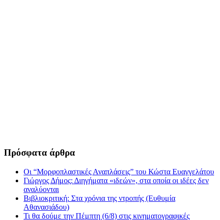
Πρόσφατα άρθρα
Οι “Μορφοπλαστικές Αναπλάσεις” του Κώστα Ευαγγελάτου
Γιώργος Δήμος: Διηγήματα «ιδεών», στα οποία οι ιδέες δεν
αναλύονται
Βιβλιοκριτική: Στα χρόνια της ντροπής (Ευθυμία
Αθανασιάδου)
Τι θα δούμε την Πέμπτη (6/8) στις κινηματογραφικές