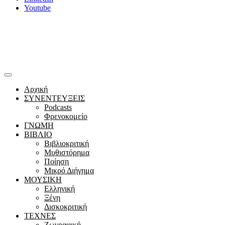
Youtube
Αρχική
ΣΥΝΕΝΤΕΥΞΕΙΣ
Podcasts
Φρενοκομείο
ΓΝΩΜΗ
ΒΙΒΛΙΟ
Βιβλιοκριτική
Μυθιστόρημα
Ποίηση
Μικρό Διήγημα
ΜΟΥΣΙΚΗ
Ελληνική
Ξένη
Δισκοκριτική
ΤΕΧΝΕΣ
Ζωγραφική