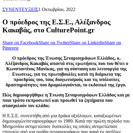
ΣΥΝΕΝΤΕΥΞΕΙΣ
1 Οκτωβρίου, 2022
Ο πρόεδρος της Ε.Σ.Ε., Αλέξανδρος
Κακαβάς, στο CulturePoint.gr
Share on Facebook
Share on Twitter
Share on Linkedin
Share on
Pinterest
Ο πρόεδρος της Ένωσης Σεναριογράφων Ελλάδος, κ.
Αλέξανδρος Κακαβάς απαντά στις ερωτήσεις που του θέτει ο
Κωνσταντίνος Μανίκας, για τη σύσταση και λειτουργία της
Ενωσεως, για τις πρωτοβουλίες κατά τη διάρκεια της
προεδρίας του, τους διαγωνισμούς και τις υπόλοιπες
δραστηριότητες που δρομολογούνται, το εκδοτικό της έργο.
Πώς δημιουργήθηκε η Ένωση Σεναριογράφων Ελλάδος και με
ποιο τρόπο εκπροσωπεί και προωθεί τα ζητήματα που
απασχολούν τον κλάδο;
Η Ε.Σ.Ε. συνεστήθη από μια δράκα αξιόλογων, καταξιωμένων
δημιουργών/σεναριογράφων το 1989. Κατά την πρώτη περίοδο του
Μνημονίου αντιμετώπισε δυσκολίες τις οποίες αντιμετώπισε
επιτυχώς από μια ομάδα σεναριογράφων που παρά τις αντίξοες