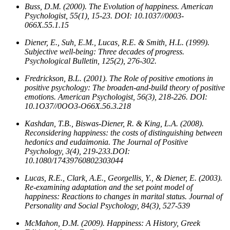
Buss, D.M. (2000). The Evolution of happiness. American
Psychologist, 55(1), 15-23. DOI: 10.1037//0003-
066X.55.1.15
Diener, E., Suh, E.M., Lucas, R.E. & Smith, H.L. (1999).
Subjective well-being: Three decades of progress.
Psychological Bulletin, 125(2), 276-302.
Fredrickson, B.L. (2001). The Role of positive emotions in
positive psychology: The broaden-and-build theory of positive
emotions. American Psychologist, 56(3), 218-226. DOI:
10.1O37//0OO3-O66X.56.3.218
Kashdan, T.B., Biswas-Diener, R. & King, L.A. (2008).
Reconsidering happiness: the costs of distinguishing between
hedonics and eudaimonia. The Journal of Positive
Psychology, 3(4), 219-233.DOI:
10.1080/17439760802303044
Lucas, R.E., Clark, A.E., Georgellis, Y., & Diener, E. (2003).
Re-examining adaptation and the set point model of
happiness: Reactions to changes in marital status. Journal of
Personality and Social Psychology, 84(3), 527-539
McMahon, D.M. (2009). Happiness: A History, Greek