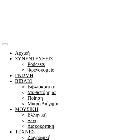
Αρχική
ΣΥΝΕΝΤΕΥΞΕΙΣ
Podcasts
Φρενοκομείο
ΓΝΩΜΗ
ΒΙΒΛΙΟ
Βιβλιοκριτική
Μυθιστόρημα
Ποίηση
Μικρό Διήγημα
ΜΟΥΣΙΚΗ
Ελληνική
Ξένη
Δισκοκριτική
ΤΕΧΝΕΣ
Ζωγραφική