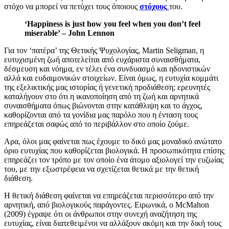
στόχο να μπορεί να πετύχει τους όποιους
στόχους
του.
‘Happiness is just how you feel when you don’t feel
miserable’ – John Lennon
Για τον ‘πατέρα’ της Θετικής Ψυχολογίας, Martin Seligman, η
ευτυχισμένη ζωή αποτελείται από ευχάριστα συναισθήματα,
δέσμευση και νόημα, εν τέλει ένα συνδυασμό και ηδονιστικών
αλλά και ευδαιμονικών στοιχείων. Είναι όμως, η ευτυχία κομμάτι
της εξελικτικής μας ιστορίας ή γενετική προδιάθεση; ερευνητές
καταλήγουν στο ότι η ικανοποίηση από τη ζωή και αρνητικά
συναισθήματα όπως βιώνονται στην κατάθλιψη και το άγχος,
καθορίζονται από τα γονίδια μας παρόλο που η ένταση τους
επηρεάζεται σαφώς από το περιβάλλον στο οποίο ζούμε.
Αρα, όλοι μας φαίνεται πως έχουμε το δικό μας μοναδικό ανώτατο
όριο ευτυχίας που καθορίζεται βιολογικά. Η προσωπικότητα επίσης
επηρεάζει τον τρόπο με τον οποίο ένα άτομο αξιολογεί την ευζωίας
του, με την εξωστρέφεια να σχετίζεται θετικά με την θετική
διάθεση.
Η θετική διάθεση φαίνεται να επηρεάζεται περισσότερο από την
αρνητική, από βιολογικούς παράγοντες. Ειρωνικά, ο McMahon
(2009) έγραψε ότι οι άνθρωποι στην συνεχή αναζήτηση της
ευτυχίας, είναι διατεθειμένοι να αλλάξουν ακόμη και την δική τους