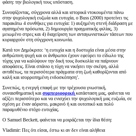
φάση: την βιολογική τους υπόσταση.
Συνοψίζοντας, σύγχρονα αλλά και ιστορικά ντοκουμέντα πάνω
στην ψυχολογική ευζωία και ευτυχία, ο Buss (2000) προτείνει τις
παρακάτω 4 συνθήκες για ευτυχία: 1) αυξημένη στενή διάδραση με
αγαπημένα πρόσωπα, 2) δημιουργία πραγματικής φιλίας, 3)
μειωμένο στρες και 4) διαχείριση των ανταγωνιστικών τάσεων που
κυριαρχούν στη σύγχρονη κοινωνία.
Κατά τον Δημόκριτο: ‘η ευτυχία και η δυστυχία είναι μέσα στην
ανθρώπινη ψυχή και οι άνθρωποι έχουν εφεύρει το είδωλο της
τύχης για να καλύψουν την δική τους δυσκολία να παίρνουν
αποφάσεις. Είναι σπάνιο η τύχη να νικήσει την σκέψη, αλλά
αντιθέτως, τα περισσότερα πράγματα στη ζωή καθορίζονται από
καλή και ισορροπημένη ενδοσκόπηση’.
Συνεπώς, η ενεργή επαφή με την τρέχουσα γνωστική,
συναισθηματική και
συμπεριφορική
κατάσταση μας, φαίνεται να
αξίζει περισσότερο και να ενισχύει την ψυχολογική μας ευζωία, σε
σχέση με έναν αόριστο, μακρινό ή και ουτοπικό και πολύ
παραμυθένιο στόχο ευτυχίας.
Ο Samuel Beckett, φαίνεται να μοιράζεται την ίδια θέση:
Vladimir: Πες ότι είσαι, έστω κι αν δεν είναι αλήθεια