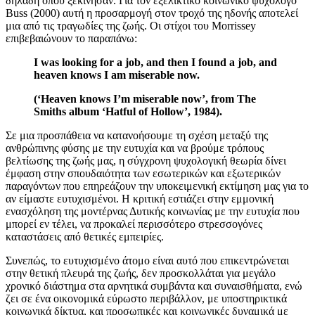
δηλαδή όπου ξεκίνησαν. Για τον εξελικτικό κοινωνικό ψυχολόγο
Buss (2000) αυτή η προσαρμογή στον τροχό της ηδονής αποτελεί
μια από τις τραγωδίες της ζωής. Οι στίχοι του Morrissey
επιβεβαιώνουν το παραπάνω:
Ι was looking for a job, and then I found a job, and
heaven knows I am miserable now.
(‘Heaven knows I’m miserable now’, from The
Smiths album ‘Hatful of Hollow’, 1984).
Σε μια προσπάθεια να κατανοήσουμε τη σχέση μεταξύ της
ανθρώπινης φύσης με την ευτυχία και να βρούμε τρόπους
βελτίωσης της ζωής μας, η σύγχρονη ψυχολογική θεωρία δίνει
έμφαση στην σπουδαιότητα των εσωτερικών και εξωτερικών
παραγόντων που επηρεάζουν την υποκειμενική εκτίμηση μας για το
αν είμαστε ευτυχισμένοι. Η κριτική εστιάζει στην εμμονική
ενασχόληση της μοντέρνας Δυτικής κοινωνίας με την ευτυχία που
μπορεί εν τέλει, να προκαλεί περισσότερο στρεσσογόνες
καταστάσεις από θετικές εμπειρίες.
Συνεπώς, το ευτυχισμένο άτομο είναι αυτό που επικεντρώνεται
στην θετική πλευρά της ζωής, δεν προσκολλάται για μεγάλο
χρονικό διάστημα στα αρνητικά συμβάντα και συναισθήματα, ενώ
ζει σε ένα οικονομικά εύρωστο περιβάλλον, με υποστηρικτικά
κοινωνικά δίκτυα, και προσωπικές και κοινωνικές δυναμικά με