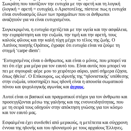
Σωκράτη που ταυτίζουν την ευτυχία με την αρετή και τη λογική
(λογική = αρετή = ευτυχία), ο Αριστοτέλης, πίστευε πως η ευτυχία
είναι συνδυασμός όλων των πραγμάτων που οι άνθρωποι
αναζητούν για να είναι ευτυχισμένοι.
Συγκεκριμένα, η ευτυχία σχετίζεται με την υγεία και την ασφάλεια,
την ευχαρίστηση και την ευζωία, την τιμή και την αρετή, τους
καλούς φίλους και την καλή τύχη μέχρι το τέλος της ζωής. Ο
Λατίνος ποιητής Οράτιος, έγραψε ότι ευτυχία είναι να ζούμε τη
στιγμή ‘carpe diem’:
‘Ευτυχισμένος είναι ο άνθρωπος, και είναι ο μόνος, που μπορεί να
πει ότι είχε μια μέρα για τον εαυτό του. Είναι αυτός που μπορεί να
πει με σιγουριά: φέρε μου το χειρότερο αύριο, γιατί σήμερα έζησα,
όπως ήθελα’. Ο Επίκουρος, ως ιδρυτής της “ηδονιστικής’ υπόθεσης
στην ευζωία, υποστηρίζει πως ηδονή είναι η απουσία σωματικού
πόνου και ψυχολογικής αγωνίας και
άγχους
.
Αυτοί είναι οι βασικοί και πραγματικοί στόχοι για τον άνθρωπο και
προσεγγίζονται μέσω της γαλήνης και της ενσυνειδητότητας, που
με τη σειρά τους οδηγούν στην απόκτηση γνώσης για τον κόσμο
και τον εαυτό μας.
Εσφαλμένα έχει συνδεθεί από μερικούς, η μετέπειτα και σύγχρονη
έννοια της ηδονής και του ηδονισμού με τους αρχαίους Έλληνες.