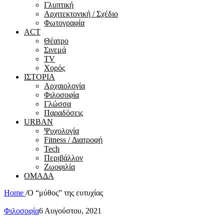
Γλυπτική
Αρχιτεκτονική / Σχέδιο
Φωτογραφία
ACT
Θέατρο
Σινεμά
ΤV
Χορός
ΙΣΤΟΡΙΑ
Αρχαιολογία
Φιλοσοφία
Γλώσσα
Παραδόσεις
URBAN
Ψυχολογία
Fitness / Διατροφή
Tech
Περιβάλλον
Ζωοφιλία
ΟΜΑΔΑ
Home
/
Ο “μύθος” της ευτυχίας
Φιλοσοφία
6 Αυγούστου, 2021