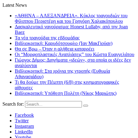
Latest News
«ΑΘΗΝΑ – ΑΛΕΞΑΝΔΡΕΙΑ». Κύκλος τραγουδιών του
Φίλιππου Περιστέρη και του Γρηγόρη Χαλιακόπουλου
Δασκαλευτικό νανούρισμα: Honest Lullaby, από την Joan
Baez
Τα νέα τραγούδια της εβδομάδας
Βιβλιοκριτική: Καρυδότσουφλο (Ίαν ΜακΓιούαν)
Θα σε Βρω – Όταν η αλήθεια καταρρέει
Οι “Μορφοπλαστικές Αναπλάσεις” του Κώστα Ευαγγελάτου
Γιώργος Δήμος: Διηγήματα «ιδεών», στα οποία οι ιδέες δεν
αναλύονται
Βιβλιοκριτική: Στα χρόνια της ντροπής (Ευθυμία
Αθανασιάδου)
Τι θα δούμε την Πέμπτη (6/8) στις κινηματογραφικές
αίθουσες
Βιβλιοκριτική: Υπόθεση Πολέτη (Νίκος Μαριώτης)
Search for:
Facebook
Twitter
Instagram
LinkedIn
Youtube