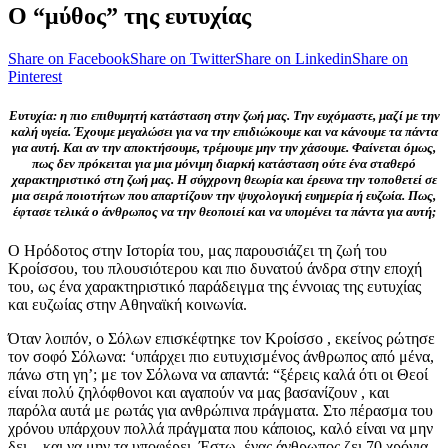
Ο “μύθος” της ευτυχίας
Share on Facebook
Share on Twitter
Share on Linkedin
Share on
Pinterest
Ευτυχία: η πιο επιθυμητή κατάσταση στην ζωή μας. Την ευχόμαστε, μαζί με την
καλή υγεία. Έχουμε μεγαλώσει για να την επιδιώκουμε και να κάνουμε τα πάντα
για αυτή. Και αν την αποκτήσουμε, τρέμουμε μην την χάσουμε. Φαίνεται όμως,
πως δεν πρόκειται για μια μόνιμη διαρκή κατάσταση ούτε ένα σταθερό
χαρακτηριστικό στη ζωή μας. Η σύγχρονη θεωρία και έρευνα την τοποθετεί σε
μια σειρά ποιοτήτων που απαρτίζουν την ψυχολογική ευημερία ή ευζωία. Πως,
έφτασε τελικά ο άνθρωπος να την θεοποιεί και να υπομένει τα πάντα για αυτή;
Ο Ηρόδοτος στην Ιστορία του, μας παρουσιάζει τη ζωή του
Κροίσσου, του πλουσιότερου και πιο δυνατού άνδρα στην εποχή
του, ως ένα χαρακτηριστικό παράδειγμα της έννοιας της ευτυχίας
και ευζωίας στην Αθηναϊκή κοινωνία.
Όταν λοιπόν, ο Σόλων επισκέφτηκε τον Κροίσσο , εκείνος ρώτησε
τον σοφό Σόλωνα: ‘υπάρχει πιο ευτυχισμένος άνθρωπος από μένα,
πάνω στη γη’; με τον Σόλωνα να απαντά: “ξέρεις καλά ότι οι Θεοί
είναι πολύ ζηλόφθονοι και αγαπούν να μας βασανίζουν , και
παρόλα αυτά με ρωτάς για ανθρώπινα πράγματα. Στο πέρασμα του
χρόνου υπάρχουν πολλά πράγματα που κάποιος, καλό είναι να μην
δει – και να μην τα υποφέρει. Έστω, ένας άνθρωπος ζει 70 χρόνια.