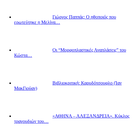
Γιώργος Παππάς: Ο ηθοποιός που
ερωτεύτηκε η Μελίνα…
Οι “Μορφοπλαστικές Αναπλάσεις” του
Κώστα…
Βιβλιοκριτική: Καρυδότσουφλο (Ίαν
ΜακΓιούαν)
«ΑΘΗΝΑ – ΑΛΕΞΑΝΔΡΕΙΑ». Κύκλος
τραγουδιών του…