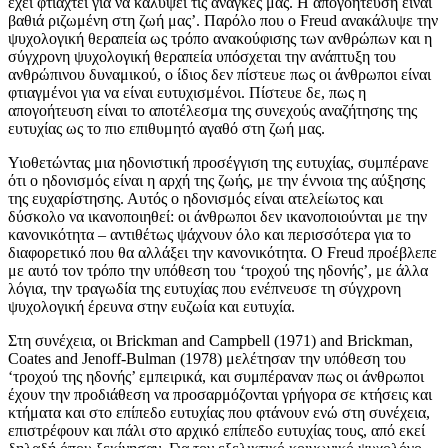
έχει φτιαχτεί για να καλύψει τις ανάγκες μας. Η απογοήτευση είναι
βαθιά ριζωμένη στη ζωή μας’. Παρόλο που ο Freud ανακάλυψε την
ψυχολογική θεραπεία ως τρόπο ανακούφισης των ανθρώπων και η
σύγχρονη ψυχολογική θεραπεία υπόσχεται την ανάπτυξη του
ανθρώπινου δυναμικού, ο ίδιος δεν πίστευε πως οι άνθρωποι είναι
φτιαγμένοι για να είναι ευτυχισμένοι. Πίστευε δε, πως η
απογοήτευση είναι το αποτέλεσμα της συνεχούς αναζήτησης της
ευτυχίας ως το πιο επιθυμητό αγαθό στη ζωή μας.
Υιοθετώντας μια ηδονιστική προσέγγιση της ευτυχίας, συμπέρανε
ότι ο ηδονισμός είναι η αρχή της ζωής, με την έννοια της αύξησης
της ευχαρίστησης. Αυτός ο ηδονισμός είναι ατελείωτος και
δύσκολο να ικανοποιηθεί: οι άνθρωποι δεν ικανοποιούνται με την
κανονικότητα – αντιθέτως ψάχνουν όλο και περισσότερα για το
διαφορετικό που θα αλλάξει την κανονικότητα. Ο Freud προέβλεπε
με αυτό τον τρόπο την υπόθεση του ‘τροχού της ηδονής’, με άλλα
λόγια, την τραγωδία της ευτυχίας που ενέπνευσε τη σύγχρονη
ψυχολογική έρευνα στην ευζωία και ευτυχία.
Στη συνέχεια, οι Brickman and Campbell (1971) and Brickman,
Coates and Jenoff-Bulman (1978) μελέτησαν την υπόθεση του
‘τροχού της ηδονής’ εμπειρικά, και συμπέραναν πως οι άνθρωποι
έχουν την προδιάθεση να προσαρμόζονται γρήγορα σε κτήσεις και
κτήματα και στο επίπεδο ευτυχίας που φτάνουν ενώ στη συνέχεια,
επιστρέφουν και πάλι στο αρχικό επίπεδο ευτυχίας τους, από εκεί