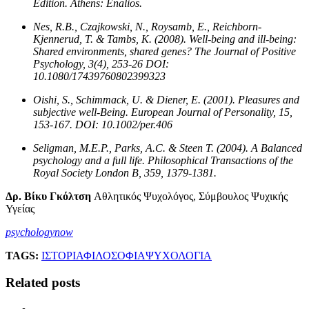
Edition. Athens: Enalios.
Nes, R.B., Czajkowski, N., Roysamb, E., Reichborn-
Kjennerud, T. & Tambs, K. (2008). Well-being and ill-being:
Shared environments, shared genes? The Journal of Positive
Psychology, 3(4), 253-26 DOI:
10.1080/17439760802399323
Oishi, S., Schimmack, U. & Diener, E. (2001). Pleasures and
subjective well-Being. European Journal of Personality, 15,
153-167. DOI: 10.1002/per.406
Seligman, M.E.P., Parks, A.C. & Steen T. (2004). A Balanced
psychology and a full life. Philosophical Transactions of the
Royal Society London B, 359, 1379-1381.
Δρ. Βίκυ Γκόλτση
Αθλητικός Ψυχολόγος, Σύμβουλος Ψυχικής
Υγείας
psychologynow
TAGS:
ΙΣΤΟΡΙΑ
ΦΙΛΟΣΟΦΙΑ
ΨΥΧΟΛΟΓΙΑ
Related posts