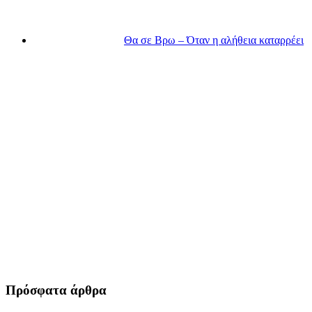
Θα σε Βρω – Όταν η αλήθεια καταρρέει
Πρόσφατα άρθρα