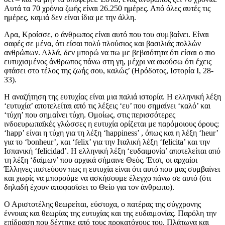
Αυτά τα 70 χρόνια ζωής είναι 26.250 ημέρες. Από όλες αυτές τις
ημέρες, καμιά δεν είναι ίδια με την άλλη.
Αρα, Κροίσσε, ο άνθρωπος είναι αυτό που του συμβαίνει. Είναι
σαφές σε μένα, ότι είσαι πολύ πλούσιος και βασιλιάς πολλών
ανθρώπων. Αλλά, δεν μπορώ να πω με βεβαιότητα ότι είσαι ο πιο
ευτυχισμένος άνθρωπος πάνω στη γη, μέχρι να ακούσω ότι έχεις
φτάσει στο τέλος της ζωής σου, καλώς’ (Ηρόδοτος, Ιστορία Ι, 28-
33).
Η αναζήτηση της ευτυχίας είναι μια παλιά ιστορία. Η ελληνική λέξη
‘ευτυχία’ αποτελείται από τις λέξεις ‘ευ’ που σημαίνει ‘καλό’ και
‘τύχη’ που σημαίνει τύχη. Ομοίως, στις περισσότερες
ινδοευρωπαϊκές γλώσσες η ευτυχία ορίζεται με παρόμοιους όρους;
‘happ’ είναι η τύχη για τη λέξη ‘happiness’ , όπως και η λέξη ‘heur’
για το ‘bonheur’, και ‘felix’ για την Ιταλική λέξη ‘felicita’ και την
Ισπανική ‘felicidad’. Η ελληνική λέξη ‘ευδαιμονία’ αποτελείται από
τη λέξη ‘δαίμων’ που αρχικά σήμαινε Θεός. Έτσι, οι αρχαίοι
Έλληνες πιστεύουν πως η ευτυχία είναι ότι αυτό που μας συμβαίνει
και χωρίς να μπορούμε να ασκήσουμε έλεγχο πάνω σε αυτό (ότι
δηλαδή έχουν αποφασίσει το Θείο για τον άνθρωπο).
Ο Αριστοτέλης θεωρείται, εύστοχα, ο πατέρας της σύγχρονης
έννοιας και θεωρίας της ευτυχίας και της ευδαιμονίας. Παρόλη την
επίδραση που δέχτηκε από τους προκατόχους του, Πλάτωνα και