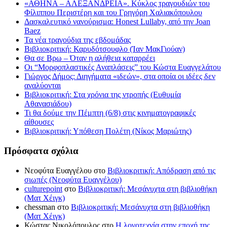
«ΑΘΗΝΑ – ΑΛΕΞΑΝΔΡΕΙΑ». Κύκλος τραγουδιών του
Φίλιππου Περιστέρη και του Γρηγόρη Χαλιακόπουλου
Δασκαλευτικό νανούρισμα: Honest Lullaby, από την Joan
Baez
Τα νέα τραγούδια της εβδομάδας
Βιβλιοκριτική: Καρυδότσουφλο (Ίαν ΜακΓιούαν)
Θα σε Βρω – Όταν η αλήθεια καταρρέει
Οι “Μορφοπλαστικές Αναπλάσεις” του Κώστα Ευαγγελάτου
Γιώργος Δήμος: Διηγήματα «ιδεών», στα οποία οι ιδέες δεν
αναλύονται
Βιβλιοκριτική: Στα χρόνια της ντροπής (Ευθυμία
Αθανασιάδου)
Τι θα δούμε την Πέμπτη (6/8) στις κινηματογραφικές
αίθουσες
Βιβλιοκριτική: Υπόθεση Πολέτη (Νίκος Μαριώτης)
Πρόσφατα σχόλια
Νεοφύτα Ευαγγέλου
στο
Βιβλιοκριτική: Απόδραση από τις
σιωπές (Νεοφύτα Ευαγγέλου)
culturepoint
στο
Βιβλιοκριτική: Μεσάνυχτα στη βιβλιοθήκη
(Ματ Χέιγκ)
chessman
στο
Βιβλιοκριτική: Μεσάνυχτα στη βιβλιοθήκη
(Ματ Χέιγκ)
Κώστας Νικολόπουλος
στο
Η λογοτεχνία στην εποχή της