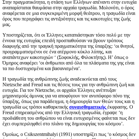
Στην πραγματικότητα, η στάση των Ελλήνων απέναντι στην ευτυχία
αναπαρίσταται θαυμάσια στην αρχαία τραγωδία. Μολονότι, ο όρος
αναφέρεται σε μια συγκεκριμένη μορφή θεάτρου, η τραγωδία είναι
όρος που περιγράφει τις αντιξοότητες και τις κακοτυχίες της ζωής
μας.
Υποστηρίζεται, ότι οι Έλληνες καταπιάστηκαν τόσο πολύ με την
έννοια της ευτυχίας επειδή προσπαθούσαν να βρουν τρόπους
διαφυγής από την τραγική πραγματικότητα της ύπαρξης: ‘οι θνητοί,
προγραμματισμένοι σε ένα ατέρμονο κύκλο λύπης, και
αναπάντεχων κακοτυχιών ‘ (Σοφοκλής, Φιλοκτήτης). Η’ όπως ο
Όμηρος αναφέρει ‘οι άνθρωποι από όλα τα πλάσματα της γης είναι
τα πιο δυστυχισμένα και βασανισμένα’.
Η τραγωδία της ανθρώπινης ζωής αναδεικνύεται από τους
Nietzsche and Freud και τις θέσεις τους για την ανθρώπινη ζωή και
ευτυχία. Για τον Nietzsche, οι αρχαίοι Έλληνες ανέπτυξαν
μηχανισμούς άμυνας για να αποφύγουν τον ανυπόφορο πόνο της
ύπαρξης, όπως για παράδειγμα, η δημιουργία των Θεών τους και η
τραγωδία ως τρόποι καθαρκτικής
συναισθηματικής
έκφρασης. Ο
Freud επηρεασμένος από την Ελληνική τραγωδία, έγραψε ‘η
προδιάθεση του ανθρώπου να είναι ευτυχισμένος φαίνεται πως δεν
έχει συμπεριληφθεί στο πλάνο της δημιουργίας του κόσμου’.
Ομοίως, ο Csikszentmihalyi (1991) υποστηρίζει πως ‘ο κόσμος δεν