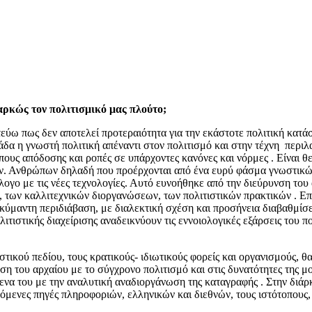
αρκώς τον πολιτισμικό μας πλούτο;
εύω πως δεν αποτελεί προτεραιότητα για την εκάστοτε πολιτική κατάσ
δα η γνωστή πολιτική απέναντι στον πολιτισμό και στην τέχνη περιλ
όπους απόδοσης και ροπές σε υπάρχοντες κανόνες και νόρμες . Είναι θε
ών. Ανθρώπων δηλαδή που προέρχονται από ένα ευρύ φάσμα γνωστικώ
λογο με τις νέες τεχνολογίες. Αυτό ευνοήθηκε από την διεύρυνση το
 των καλλιτεχνικών διοργανώσεων, των πολιτιστικών πρακτικών . Επιτ
λυκύμαντη περιδιάβαση, με διαλεκτική σχέση και προσήνεια διαβαθμίσ
λιτιστικής διαχείρισης αναδεικνύουν τις εννοιολογικές εξάρσεις του
τικού πεδίου, τους κρατικούς- ιδιωτικούς φορείς και οργανισμούς, θ
έση του αρχαίου με το σύγχρονο πολιτισμό και στις δυνατότητες της μ
μενα του με την αναλυτική αναδιοργάνωση της καταγραφής . Στην διάρ
ενες πηγές πληροφοριών, ελληνικών και διεθνών, τους ιστότοπους, τι