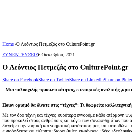
Home
/
Ο Λεόντιος Πετμεζάς στο CulturePoint.gr
ΣΥΝΕΝΤΕΥΞΕΙΣ
6 Οκτωβρίου, 2021
Ο Λεόντιος Πετμεζάς στο CulturePoint.gr
Share on Facebook
Share on Twitter
Share on Linkedin
Share on Pinter
Μια πολυσχιδής προσωπικότητας, ο ιστορικός αναλυτής ,κριτικ
Ποιον ορισμό θα δίνατε στις “τέχνες”; Τι θεωρείτε καλλιτεχνική
Με τον όρο τέχνη και τέχνες ευρύτερα εννοούμε κάθε ατέρμονη ψυχι
που προκαλεί στους ανθρώπους και λόγω των συναισθημάτων που αν
διεγείρει την νοητική και νοηματική κατάσταση μας και κατορθώνει 
ευπρόσδεκτα και εύληπτα ιδιορρυθμίες, εκφάνσεις, ιδέες ,ιδεοληψί