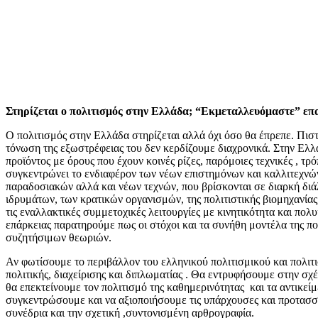
Στηρίζεται ο πολιτισμός στην Ελλάδα; “Εκμεταλλευόμαστε” επ
Ο πολιτισμός στην Ελλάδα στηρίζεται αλλά όχι όσο θα έπρεπε. Πιστ
τόνωση της εξωστρέφειας του δεν κερδίζουμε διαχρονικά. Στην Ελλά
προϊόντος με όρους που έχουν κοινές ρίζες, παρόμοιες τεχνικές , τρ
συγκεντρώνει το ενδιαφέρον των νέων επιστημόνων και καλλιτεχν
παραδοσιακών αλλά και νέων τεχνών, που βρίσκονται σε διαρκή διά
ιδρυμάτων, των κρατικών οργανισμών, της πολιτιστικής βιομηχανίας,
τις εναλλακτικές συμμετοχικές λειτουργίες με κινητικότητα και πο
επάρκειας παρατηρούμε πως οι στόχοι και τα συνήθη μοντέλα της πο
συζητήσιμων θεωριών.
Αν φωτίσουμε το περιβάλλον του ελληνικού πολιτισμικού και πολιτισ
πολιτικής, διαχείρισης και διπλωματίας . Θα εντρυφήσουμε στην σχ
θα επεκτείνουμε τον πολιτισμό της καθημερινότητας και τα αντικεί
συγκεντρώσουμε και να αξιοποιήσουμε τις υπάρχουσες και προτασσόμ
συνέδρια και την σχετική ,συντονισμένη αρθρογραφία.