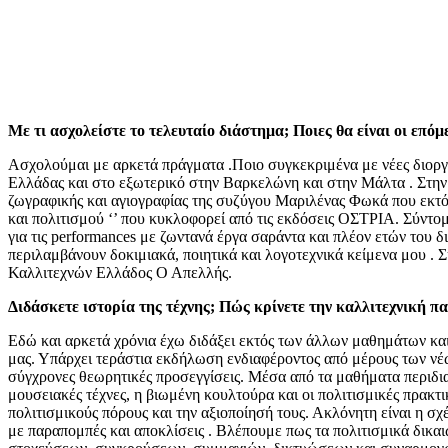
Με τι ασχολείστε το τελευταίο διάστημα; Ποιες θα είναι οι επό
Ασχολούμαι με αρκετά πράγματα .Ποιο συγκεκριμένα με νέες διορ
Ελλάδας και στο εξωτερικό στην Βαρκελώνη και στην Μάλτα . Στην
ζωγραφικής και αγιογραφίας της συζύγου Μαριλένας Φωκά που εκτός α
και πολιτισμού ‘’ που κυκλοφορεί από τις εκδόσεις ΟΣΤΡΙΑ. Σύντομ
για τις performances με ζωντανά έργα σαράντα και πλέον ετών του
περιλαμβάνουν δοκιμιακά, ποιητικά και λογοτεχνικά κείμενα μου . 
Καλλιτεχνών Ελλάδος Ο Απελλής.
Διδάσκετε ιστορία της τέχνης; Πώς κρίνετε την καλλιτεχνική π
Εδώ και αρκετά χρόνια έχω διδάξει εκτός των άλλων μαθημάτων και 
μας. Υπάρχει τεράστια εκδήλωση ενδιαφέροντος από μέρους των νέω
σύγχρονες θεωρητικές προσεγγίσεις. Μέσα από τα μαθήματα περιδιαβ
μουσειακές τέχνες, η βιωμένη κουλτούρα και οι πολιτισμικές πρακτ
πολιτισμικούς πόρους και την αξιοποίησή τους. Ακλόνητη είναι η σ
με παραπομπές και αποκλίσεις . Βλέπουμε πως τα πολιτισμικά δικ