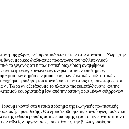
ταση της χώρας ενώ πρακτικά απαιτείτε να πρωτοστατεί . Χωρίς την
αμβάνει μερικές διαδικασίες προαγωγής του καλλιτεχνικού
τικό το γεγονός ότι η πολιτιστική διαχείριση αναμφίβολα
ν αντικειμένων, κοινωνικών, ανθρωπιστικών επιστημών,
υ αριθμού των δημόσιων μουσείων, των ιδιωτικών πολιτιστικών
εύχθηκε η αύξηση του κοινού που τείνει προς τις καινοτομίες και
εων . Τώρα αν εξετάσουμε το πλαίσιο της εκμετάλλευσης και της
 πολιτισμού καθοριστικά μέσα από την οπτική ορισμένων σύγχρονων
α έρθουμε κοντά στα θετικά πρόσημα της ελληνικής πολιτιστικής
ουσειακής προώθησης . Θα εμπιστευθούμε τις καινούργιες τάσεις και
κεια της ενδιαφέρουσας αυτής διαδρομής έχουμε την δυνατότητα να
ς διεθνείς διοργανώσεις και εκθέσεις, την βιβλιογραφία, τα