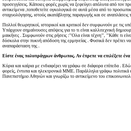
προσεγγίσεις. Κάποιες φορές χωρίς να ξεφεύγει απόλυτα από τον πρ
αντικείμενα ,τοποθετείτε ογκολογικά σε αυτά μέσα από το προσωπι
σταχυολόγησης, ιστούς ακατάβλητης παραγωγής και σε αναπλάσεις 
Πολλοί θεωρητικοί, ιστορικοί και κριτικοί δεν συμφωνούν με τις υπά
Υπάρχουν σημαίνουσες απόψεις για το τι είναι καλλιτεχνική δημι
μαικήνες . Συμφωνούν στις ρήσεις :’’Oλα είναι τέχνη’’, ’’Κάθε τι ε
δύσκολα στην πυκνή απόδοση της ερμηνείας . Φυσικά δεν πρέπει να 
αναπαράσταση της .
Είστε ένας πολυπράγμων άνθρωπος. Αν έπρεπε να επιλέξετε ένα
Κύρια και καίρια με ενδιαφέρει να γράφω σε διάφορα επίπεδα . Εδώ 
φορείς, έντυπα και ηλεκτρονικά ΜΜΕ. Παράλληλα γράφω πολιτικά 
Πανεπιστήμιο Αθηνών και γνωρίζω το αντικείμενο του επικοινωνιολ