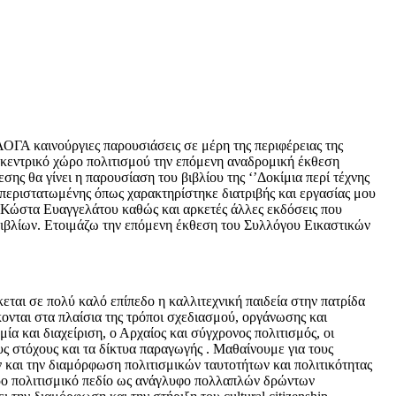
ΓΑ καινούργιες παρουσιάσεις σε μέρη της περιφέρειας της
 κεντρικό χώρο πολιτισμού την επόμενη αναδρομική έκθεση
σης θα γίνει η παρουσίαση του βιβλίου της ‘’Δοκίμια περί τέχνης
εμπεριστατωμένης όπως χαρακτηρίστηκε διατριβής και εργασίας μου
ης Κώστα Ευαγγελάτου καθώς και αρκετές άλλες εκδόσεις που
ς βιβλίων. Ετοιμάζω την επόμενη έκθεση του Συλλόγου Εικαστικών
εται σε πολύ καλό επίπεδο η καλλιτεχνική παιδεία στην πατρίδα
ονται στα πλαίσια της τρόποι σχεδιασμού, οργάνωσης και
α και διαχείριση, ο Αρχαίος και σύγχρονος πολιτισμός, οι
υς στόχους και τα δίκτυα παραγωγής . Μαθαίνουμε για τους
ν και την διαμόρφωση πολιτισμικών ταυτοτήτων και πολιτικότητας
ερο πολιτισμικό πεδίο ως ανάγλυφο πολλαπλών δρώντων