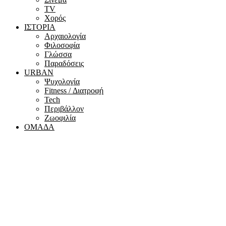
ΤV
Χορός
ΙΣΤΟΡΙΑ
Αρχαιολογία
Φιλοσοφία
Γλώσσα
Παραδόσεις
URBAN
Ψυχολογία
Fitness / Διατροφή
Tech
Περιβάλλον
Ζωοφιλία
ΟΜΑΔΑ