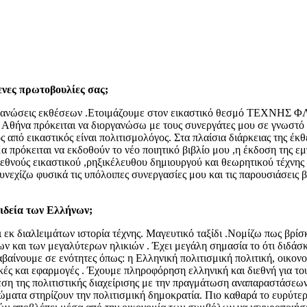
μενες πρωτοβουλίες σας;
γανώσεις εκθέσεων .Ετοιμάζουμε στον εικαστικό θεσμό ΤΕΧΝΗΣ ΦΛΟ
 Αθήνα πρόκειται να διοργανώσω με τους συνεργάτες μου σε γνωστό
πό εικαστικός είναι πολιτισμολόγος. Στα πλαίσια διάρκειας της έκθε
α πρόκειται να εκδοθούν το νέο ποιητικό βιβλίο μου ,η έκδοση της 
 διεθνούς εικαστικού ,ρηξικέλευθου δημιουργού και θεωρητικού τέχν
Συνεχίζω φυσικά τις υπόλοιπες συνεργασίες μου και τις παρουσιάσει
αιδεία των Ελλήνων;
εκ διαλlειμάτων ιστορία τέχνης. Μαγευτικό ταξίδι .Νομίζω πως βρίσκ
ν και των μεγαλύτερων ηλικιών . Έχει μεγάλη σημασία το ότι διδάσκ
αίνουμε σε ενότητες όπως: η Ελληνική πολιτισμική πολιτική, οικονομί
ικές και εφαρμογές . Έχουμε πληροφόρηση ελληνική και διεθνή για το
χέση της πολιτιστικής διαχείρισης με την πραγμάτωση αναπαραστάσεω
αιώματα στηρίζουν την πολιτισμική δημοκρατία. Πιο καθαρά το ευρύτ