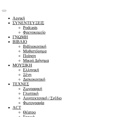
Αρχική
ΣΥΝΕΝΤΕΥΞΕΙΣ
Podcasts
Φρενοκομείο
ΓΝΩΜΗ
ΒΙΒΛΙΟ
Βιβλιοκριτική
Μυθιστόρημα
Ποίηση
Μικρό Διήγημα
ΜΟΥΣΙΚΗ
Ελληνική
Ξένη
Δισκοκριτική
ΤΕΧΝΕΣ
Ζωγραφική
Γλυπτική
Αρχιτεκτονική / Σχέδιο
Φωτογραφία
ACT
Θέατρο
Σινεμά