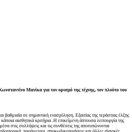
Κωνσταντίνο Μανίκα για τον ορισμό της τέχνης, τον πλούτο του
ι βαθμιαία σε σημαντική ενασχόληση. Εξαιτίας της τεράστιας έλξης
ποια αισθητικά κριτήρια .Η επικείμενη άπτουσα λειτουργία της
 μέσα στις συλλήψεις και τις συνθέσεις της αποτυπώνονται
,οδοιπορικά, παράμετροι ,αποκωδικοποιήσεις και άλλες ιδανικές