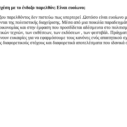
χέση με το ένδοξο παρελθόν; Είναι ευοίωνο;
ου παρελθόντος δεν πιστεύω πως υπερτερεί .Ωστόσο είναι ευοίωνο μέ
νται της πολιτιστικής διαχείρισης. Μέσα από μια ποικιλία παραδειγ
 οικονομίας και στην έμφαση που προσδίδεται αδέσμευτα στο πολιτισμ
τικών τεχνών, των εκθέσεων, των εκδόσεων , των φεστιβάλ. Πράγματ
νουν ευκαιρίες για να εφαρμόσουμε τους κανόνες ενός απαιτητικού σ
 διαφορετικούς στόχους και διαφορετικά αποτελέσματα που ιδανικά σ