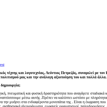
est
ός τέχνης και λογοτεχνίας, Λεόντιος Πετμεζάς, συνομιλεί με τον 
πολιτισμού μας και την ανάλογη αξιοποίηση του και πολλά άλλα.
 δημιουργία;
κή, πνευματική και φυσική δραστηριότητα που αναγάγετε σταδιακά κα
απτύσσουμε μέσω αυτής .Πρέπει να καλύπτει ωστόσο με πληρότητα κά
να την μυήσει στα ενδιαφέροντα μονοπάτια της . Είναι η έκφραση που
ες, αισθησιακά ιδεογράμματα, εμφανείς οραματισμοί ,παλινδρομήσεις 