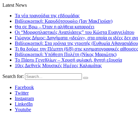
Latest News
Τα νέα τραγούδια της εβδομάδας
Βιβλιοκριτική: Καρυδότσουφλο (Ίαν ΜακΓιούαν)
Θα σε Βρω – Όταν η αλήθεια καταρρέει
Οι “Μορφοπλαστικές Αναπλάσεις” του Κώστα Ευαγγελάτου
Γιώργος Δήμος: Διηγήματα «ιδεών», στα οποία οι ιδέες δεν αν
Βιβλιοκριτική: Στα χρόνια της ντροπής (Ευθυμία Αθανασιάδου
Τι θα δούμε την Πέμπτη (6/8) στις κινηματογραφικές αίθουσες
Βιβλιοκριτική: Υπόθεση Πολέτη (Νίκος Μαριώτης)
Το Πάρτυ Γενεθλίων – Χρυσή φυλακή, θνητή εξουσία
10ες Διεθνείς Μουσικές Ημέρες Καλαμάτας
Search for:
Facebook
Twitter
Instagram
LinkedIn
Youtube