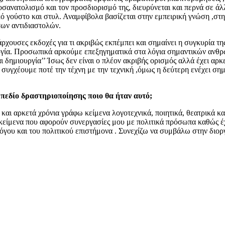
οσανατολισμό και τον προσδιορισμό της, διευρύνεται και περνά σε άλλ
κό γούστο και στυλ. Αναμφίβολα βασίζεται στην εμπειρική γνώση ,στη
των αντιδιαστολών.
ρχουσες εκδοχές για τι ακριβώς εκπέμπει και σημαίνει η συγκυρία της 
ουργία. Προσωπικά αρκούμε επεξηγηματικά στα λόγια σημαντικών ανθ
ίναι δημιουργία’’ Ίσως δεν είναι ο πλέον ακριβής ορισμός αλλά έχει α
συγχέουμε ποτέ την τέχνη με την τεχνική ,όμως η δεύτερη ενέχει σημ
 πεδίο δραστηριοποίησης ποιο θα ήταν αυτό;
και αρκετά χρόνια γράφω κείμενα λογοτεχνικά, ποιητικά, θεατρικά κα
κείμενα που αφορούν συνεργασίες μου με πολιτικά πρόσωπα καθώς έ
όγου και του πολιτικού επιστήμονα . Συνεχίζω να συμβάλω στην διορ