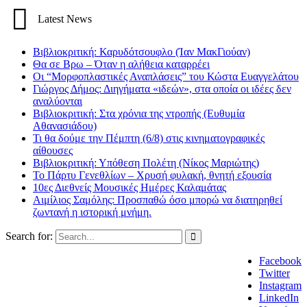
Latest News
Βιβλιοκριτική: Καρυδότσουφλο (Ίαν ΜακΓιούαν)
Θα σε Βρω – Όταν η αλήθεια καταρρέει
Οι “Μορφοπλαστικές Αναπλάσεις” του Κώστα Ευαγγελάτου
Γιώργος Δήμος: Διηγήματα «ιδεών», στα οποία οι ιδέες δεν
αναλύονται
Βιβλιοκριτική: Στα χρόνια της ντροπής (Ευθυμία
Αθανασιάδου)
Τι θα δούμε την Πέμπτη (6/8) στις κινηματογραφικές
αίθουσες
Βιβλιοκριτική: Υπόθεση Πολέτη (Νίκος Μαριώτης)
Το Πάρτυ Γενεθλίων – Χρυσή φυλακή, θνητή εξουσία
10ες Διεθνείς Μουσικές Ημέρες Καλαμάτας
Αιμίλιος Σαμόλης: Προσπαθώ όσο μπορώ να διατηρηθεί
ζωντανή η ιστορική μνήμη.
Search for:
Facebook
Twitter
Instagram
LinkedIn