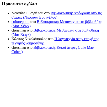
Πρόσφατα σχόλια
Νεοφύτα Ευαγγέλου
στο
Βιβλιοκριτική: Απόδραση από τις
σιωπές (Νεοφύτα Ευαγγέλου)
culturepoint
στο
Βιβλιοκριτική: Μεσάνυχτα στη βιβλιοθήκη
(Ματ Χέιγκ)
chessman
στο
Βιβλιοκριτική: Μεσάνυχτα στη βιβλιοθήκη
(Ματ Χέιγκ)
Κώστας Νικολόπουλος
στο
Η λογοτεχνία στην εποχή της
τεχνητής νοημοσύνης
chessman
στο
Βιβλιοκριτική: Κακοί άντρες (Julie Mae
Cohen)