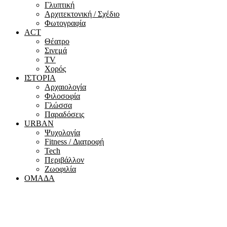
Γλυπτική
Αρχιτεκτονική / Σχέδιο
Φωτογραφία
ACT
Θέατρο
Σινεμά
ΤV
Χορός
ΙΣΤΟΡΙΑ
Αρχαιολογία
Φιλοσοφία
Γλώσσα
Παραδόσεις
URBAN
Ψυχολογία
Fitness / Διατροφή
Tech
Περιβάλλον
Ζωοφιλία
ΟΜΑΔΑ