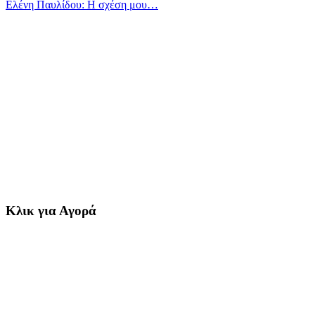
Ελένη Παυλίδου: Η σχέση μου…
Κλικ για Αγορά