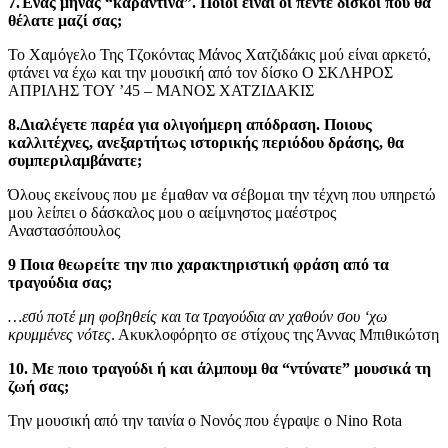
7.Ένας μήνας “καραντίνα”. Ποιοι είναι οι πέντε δίσκοι που θα
θέλατε μαζί σας;
Το Χαμόγελο Της Τζοκόντας Μάνος Χατζιδάκις μού είναι αρκετό,
φτάνει να έχω και την μουσική από τον δίσκο Ο ΣΚΛΗΡΟΣ
ΑΠΡΙΛΗΣ ΤΟΥ ’45 – ΜΑΝΟΣ ΧΑΤΖΙΔΑΚΙΣ
8.Διαλέγετε παρέα για ολιγοήμερη απόδραση. Ποιους
καλλιτέχνες, ανεξαρτήτως ιστορικής περιόδου δράσης, θα
συμπεριλαμβάνατε;
Όλους εκείνους που με έμαθαν να σέβομαι την τέχνη που υπηρετώ
μου λείπει ο δάσκαλος μου ο αείμνηστος μαέστρος
Αναστασόπουλος
9 Ποια θεωρείτε την πιο χαρακτηριστική φράση από τα
τραγούδια σας;
…εσύ ποτέ μη φοβηθείς και τα τραγούδια αν χαθούν σου ‘χω
κρυμμένες νότες
. Ακυκλοφόρητο σε στίχους της Άννας Μπιθικώτση
10. Με ποιο τραγούδι ή και άλμπουμ θα “ντύνατε” μουσικά τη
ζωή σας;
Την μουσική από την ταινία ο Νονός που έγραψε ο Nino Rota