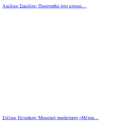
Αιμίλιος Σαμόλης: Προσπαθώ όσο μπορώ…
Στέλιος Πετράκης: Μουσική παράσταση «Μέτρα…