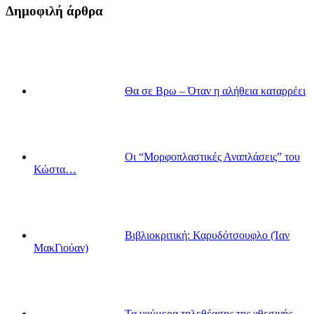
Δημοφιλή άρθρα
Θα σε Βρω – Όταν η αλήθεια καταρρέει
Οι “Μορφοπλαστικές Αναπλάσεις” του
Κώστα…
Βιβλιοκριτική: Καρυδότσουφλο (Ίαν
ΜακΓιούαν)
Τα νούμερα τηλεθέασης της χθεσινής