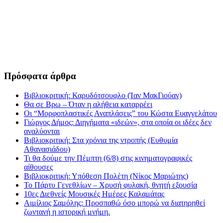
Πρόσφατα άρθρα
Βιβλιοκριτική: Καρυδότσουφλο (Ίαν ΜακΓιούαν)
Θα σε Βρω – Όταν η αλήθεια καταρρέει
Οι “Μορφοπλαστικές Αναπλάσεις” του Κώστα Ευαγγελάτου
Γιώργος Δήμος: Διηγήματα «ιδεών», στα οποία οι ιδέες δεν
αναλύονται
Βιβλιοκριτική: Στα χρόνια της ντροπής (Ευθυμία
Αθανασιάδου)
Τι θα δούμε την Πέμπτη (6/8) στις κινηματογραφικές
αίθουσες
Βιβλιοκριτική: Υπόθεση Πολέτη (Νίκος Μαριώτης)
Το Πάρτυ Γενεθλίων – Χρυσή φυλακή, θνητή εξουσία
10ες Διεθνείς Μουσικές Ημέρες Καλαμάτας
Αιμίλιος Σαμόλης: Προσπαθώ όσο μπορώ να διατηρηθεί
ζωντανή η ιστορική μνήμη.