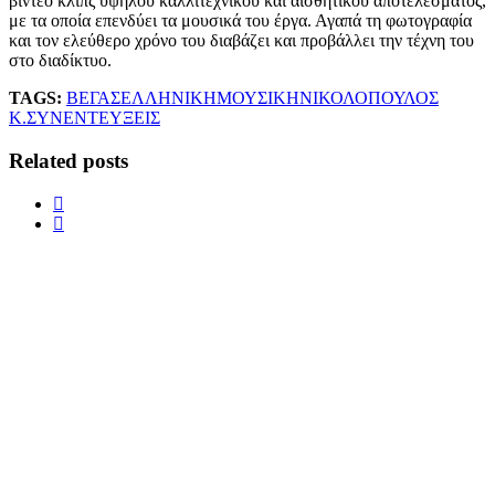
βίντεο κλιπς υψηλού καλλιτεχνικού και αισθητικού αποτελέσματος,
με τα οποία επενδύει τα μουσικά του έργα. Αγαπά τη φωτογραφία
και τον ελεύθερο χρόνο του διαβάζει και προβάλλει την τέχνη του
στο διαδίκτυο.
TAGS:
ΒΕΓΑΣ
ΕΛΛΗΝΙΚΗ
ΜΟΥΣΙΚΗ
ΝΙΚΟΛΟΠΟΥΛΟΣ
Κ.
ΣΥΝΕΝΤΕΥΞΕΙΣ
Related posts