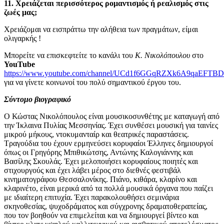
11. Χρειάζεται περισσότερος ρομαντισμός ή ρεαλισμός στις
ζωές μας;
Χρειάζομαι να εισπράττω την αλήθεια των πραγμάτων, είμαι
ολιγαρκής !
Μπορείτε να επισκεφτείτε το κανάλι του
Κ. Νικολόπουλου
στο
YouTube
https://www.youtube.com/channel/UCd1f6GGqRZXk6A9qaEFTB
για να γίνετε κοινωνοί του πολύ σημαντικού έργου του.
Σύντομο βιογραφικό
Ο Κώστας Νικολόπουλος είναι μουσικοσυνθέτης με καταγωγή από
την Ίκλαινα Πυλίας Μεσσηνίας. Έχει συνθέσει μουσική για ταινίες
μικρού μήκους, ντοκυμανταίρ και θεατρικές παραστάσεις.
Τραγούδια του έχουν ερμηνεύσει κορυφαίοι Έλληνες δημιουργοί
όπως οι Γρηγόρης Μπιθικώτσης, Αντώνης Καλογιάννης και
Βασίλης Σκουλάς. Έχει μελοποιήσει κορυφαίους ποιητές και
στιχουργούς και έχει λάβει μέρος στο διεθνές φεστιβάλ
κινηματογράφου Θεσσαλονίκης. Πιάνο, κιθάρα, κλαρίνο και
κλαρινέτο, είναι μερικά από τα πολλά μουσικά όργανα που παίζει
με ιδιαίτερη επιτυχία. Έχει παρακολουθήσει σεμινάρια
σκηνοθεσίας, ψυχοδράματος και σύγχρονης δραματοθεραπείας,
που τον βοηθούν να επιμελείται και να δημιουργεί βίντεο και