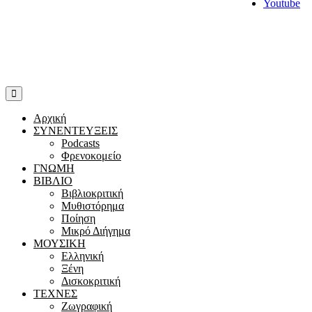
Youtube
Αρχική
ΣΥΝΕΝΤΕΥΞΕΙΣ
Podcasts
Φρενοκομείο
ΓΝΩΜΗ
ΒΙΒΛΙΟ
Βιβλιοκριτική
Μυθιστόρημα
Ποίηση
Μικρό Διήγημα
ΜΟΥΣΙΚΗ
Ελληνική
Ξένη
Δισκοκριτική
ΤΕΧΝΕΣ
Ζωγραφική