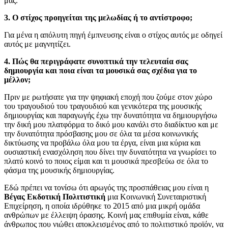
μας.
3. Ο στίχος προηγείται της μελωδίας ή το αντίστροφο;
Για μένα η απόλυτη πηγή έμπνευσης είναι ο στίχος αυτός με οδηγεί
αυτός με μαγνητίζει.
4. Πώς θα περιγράφατε συνοπτικά την τελευταία σας
δημιουργία και ποια είναι τα μουσικά σας σχέδια για το
μέλλον;
Πριν με ρωτήσατε για την ψηφιακή εποχή που ζούμε στον χώρο
του τραγουδιού του τραγουδιού και γενικότερα της μουσικής
δημιουργίας και παραγωγής έχω την δυνατότητα να δημιουργήσω
την δική μου πλατφόρμα το δικό μου κανάλι στο διαδίκτυο και με
την δυνατότητα πρόσβασης μου σε όλα τα μέσα κοινωνικής
δικτύωσης να προβάλω όλα μου τα έργα, είναι μια κύρια και
ουσιαστική ενασχόληση που δίνει την δυνατότητα να γνωρίσει το
πλατύ κοινό το ποιος είμαι και τι μουσικά πρεσβεύω σε όλα το
φάσμα της μουσικής δημιουργίας.
Εδώ πρέπει να τονίσω ότι αρωγός της προσπάθειας μου είναι η
Βέγας Εκδοτική Πολιτιστική
μια Κοινωνική Συνεταιριστική
Επιχείρηση, η οποία ιδρύθηκε το 2015 από μια μικρή ομάδα
ανθρώπων με έλλειψη όρασης. Κοινή μας επιθυμία είναι, κάθε
άνθρωπος που νιώθει αποκλεισμένος από το πολιτιστικό προϊόν, να