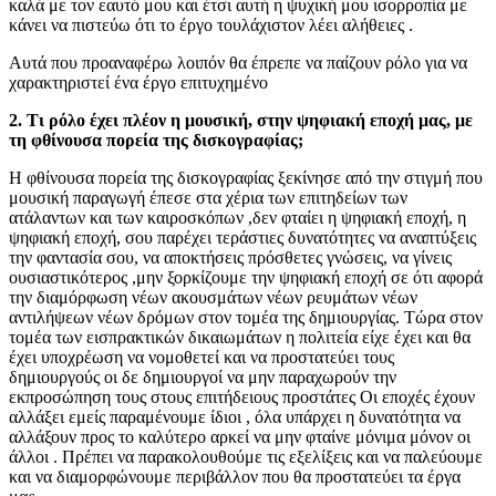
καλά με τον εαυτό μου και έτσι αυτή η ψυχική μου ισορροπία με
κάνει να πιστεύω ότι το έργο τουλάχιστον λέει αλήθειες .
Αυτά που προαναφέρω λοιπόν θα έπρεπε να παίζουν ρόλο για να
χαρακτηριστεί ένα έργο επιτυχημένο
2. Τι ρόλο έχει πλέον η μουσική, στην ψηφιακή εποχή μας, με
τη φθίνουσα πορεία της δισκογραφίας;
Η φθίνουσα πορεία της δισκογραφίας ξεκίνησε από την στιγμή που
μουσική παραγωγή έπεσε στα χέρια των επιτηδείων των
ατάλαντων και των καιροσκόπων ,δεν φταίει η ψηφιακή εποχή, η
ψηφιακή εποχή, σου παρέχει τεράστιες δυνατότητες να αναπτύξεις
την φαντασία σου, να αποκτήσεις πρόσθετες γνώσεις, να γίνεις
ουσιαστικότερος ,μην ξορκίζουμε την ψηφιακή εποχή σε ότι αφορά
την διαμόρφωση νέων ακουσμάτων νέων ρευμάτων νέων
αντιλήψεων νέων δρόμων στον τομέα της δημιουργίας. Τώρα στον
τομέα των εισπρακτικών δικαιωμάτων η πολιτεία είχε έχει και θα
έχει υποχρέωση να νομοθετεί και να προστατεύει τους
δημιουργούς οι δε δημιουργοί να μην παραχωρούν την
εκπροσώπηση τους στους επιτήδειους προστάτες Οι εποχές έχουν
αλλάξει εμείς παραμένουμε ίδιοι , όλα υπάρχει η δυνατότητα να
αλλάξουν προς το καλύτερο αρκεί να μην φταίνε μόνιμα μόνον οι
άλλοι . Πρέπει να παρακολουθούμε τις εξελίξεις και να παλεύουμε
και να διαμορφώνουμε περιβάλλον που θα προστατεύει τα έργα