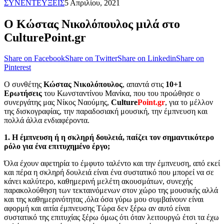
ΣΥΝΕΝΤΕΥΞΕΙΣ
5 Απριλίου, 2021
Ο Κώστας Νικολόπουλος μιλά στο
CulturePoint.gr
Share on Facebook
Share on Twitter
Share on Linkedin
Share on
Pinterest
Ο συνθέτης
Κώστας Νικολόπουλος
, απαντά στις
10+1
Ερωτήσεις
του Κωνσταντίνου Μανίκα, που του προώθησε ο
συνεργάτης μας Νίκος Ναούμης,
Culture
Point.gr
, για το μέλλον
της δισκογραφίας, την παραδοσιακή μουσική, την έμπνευση και
πολλά άλλα ενδιαφέροντα.
1. Η έμπνευση ή η σκληρή δουλειά, παίζει τον σημαντικότερο
ρόλο για ένα επιτυχημένο έργο;
Όλα έχουν αφετηρία το έμφυτο ταλέντο και την έμπνευση, από εκεί
και πέρα η σκληρή δουλειά είναι ένα συστατικό που μπορεί να σε
κάνει
καλύτερο,
καθημερινή μελέτη ακουσμάτων, συνεχής
παρακολούθηση των τεκταινόμενων στον χώρο της μουσικής αλλά
και της καθημερινότητας ,όλα όσα γύρω μου συμβαίνουν είναι
αφορμή και αιτία έμπνευσης Τώρα δεν ξέρω αν αυτό είναι
συστατικό της επιτυχίας ξέρω όμως ότι όταν λειτουργώ έτσι τα έχω