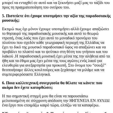
μπορεί να ενταχθεί σε αυτό και να ξεκινήσει μαζί μας το ταξίδι του
προς τη πραγματοποίηση του ονείρου του.
5. Πιστεύετε ότι έχουμε υποτιμήσει την αξία της παραδοσιακής
μουσικής;
Εκτιμώ πως όχι μόνον έχουμε υποτιμήσει αλλά έχουμε απαξιώσει
το θησαυρό της παραδοσιακής μουσικής και αυτό το θεωρώ
ντροπή, ένας λαός που έχει αυτό το μοναδικό προνόμιο του
πλούτου που σχεδόν κάθε γεωγραφική περιοχή της Ελλάδας να
έχει το δικό της μουσικό παραδοσιακό ύφος να απαξιώνει και να
προβάλει το πλαστό και το ψεύτικο στη θέση του γνήσιου και του
λαϊκού .Η παραδοσιακή μουσική έχει μέσα της την αλήθεια από τα
ήθη και τα έθιμα μας έχει μέσα της τους αγώνες ενός λαού για
ελευθερία για ανεξαρτησία για προκοπή. Στο όνομα του “σουξέ”
θεοποιήσαμε άλλες κουλτούρες και ξεχάσαμε να μιλάμε και να
συμπεριφερόσαστε Ελληνικά.
6. Ποια καλλιτεχνική συνεργασία θα θέλατε να κάνετε που
ακόμα δεν έχετε κατορθώσει;
Η πιο σημαντική στιγμή μου θα είναι να παρουσιάσω
μελοποιημένη σε σύγχρονη απόδοση την ΙΦΙΓΕΝΕΙΑ ΕΝ ΑΥΛΙΔΙ
ένα έργο που ετοιμάζω καιρό τώρα, ελπίζω να τα καταφέρω.