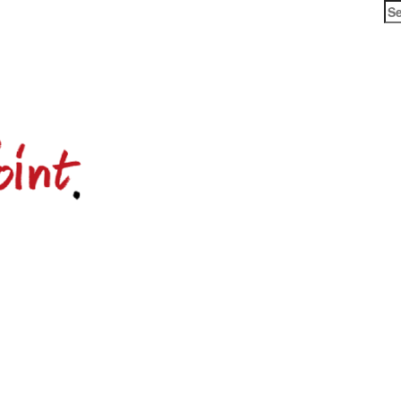
Se
for