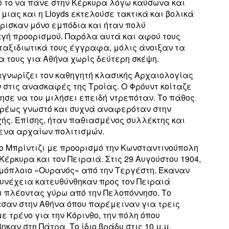
ό το να πάνε στην Κέρκυρα λόγω καύσωνα και
μιας και η Lloyds εκτελούσε τακτικά και βολικά
ρισκαν μόνο εμπόδια και ήταν πολύ
αγή προορισμού. Παρόλα αυτά και αφού τους
ταξιδιωτικά τους έγγραφα, μόλις άνοιξαν τα
α τους για Αθήνα χωρίς δεύτερη σκέψη.
αγνωρίζει τον καθηγητή κλασικής Αρχαιολογίας
 στις ανασκαφές της Τροίας. O Φρόυντ κοίταζε
ησε να του μιλήσει επειδή ντρεπόταν. Το πάθος
ευρέως γνωστό και συχνά αναφερόταν στην
ής. Επίσης, ήταν παθιασμένος συλλέκτης και
μενα αρχαίων πολιτισμών.
το Μπρίντιζι με προορισμό την Κωνσταντινούπολη
Κέρκυρα και τον Πειραιά. Στις 29 Αυγούστου 1904,
τμόπλοιο «Ουρανός» από την Τεργέστη. Έκαναν
συνέχεια κατευθύνθηκαν προς τον Πειραιά
ι πλέοντας γύρω από την Πελοπόννησο. Το
ασαν στην Αθήνα όπου παρέμειναν για τρεις
 τρένο για την Κόρινθο, την πόλη όπου
καν στη Πάτρα. Το ίδιο βράδυ στις 10 μ.μ.