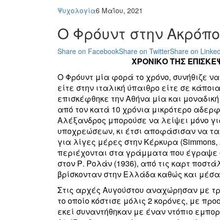
Ψυχολογία
6 Μαΐου, 2021
Ο Φρόυντ στην Ακρόπ
Share on Facebook
Share on Twitter
Share on Linked
ΧΡΟΝΙΚΟ ΤΗΣ ΕΠΙΣΚΕ
Ο Φρόυντ μία φορά το χρόνο, συνήθιζε ν
είτε στην ιταλική ύπαιθρο είτε σε κάποι
επισκέφθηκε την Αθήνα μία και μοναδική
από τον κατά 10 χρόνια μικρότερο αδερφό
Αλέξανδρος μπορούσε να λείψει μόνο γ
υποχρεώσεων, κι έτσι αποφάσισαν να ταξ
για λίγες μέρες στην Κέρκυρα (Simmons, 
περιέχονται στα γράμματα που έγραψε ο 
στον Ρ. Ρολάν (1936), από τις καρτ ποστ
βρίσκονταν στην Ελλάδα καθώς και μέσ
Στις αρχές Αυγούστου αναχώρησαν με τρέ
το οποίο κόστισε μόλις 2 κορόνες, με προ
εκεί συναντήθηκαν με έναν ντόπιο εμπορ