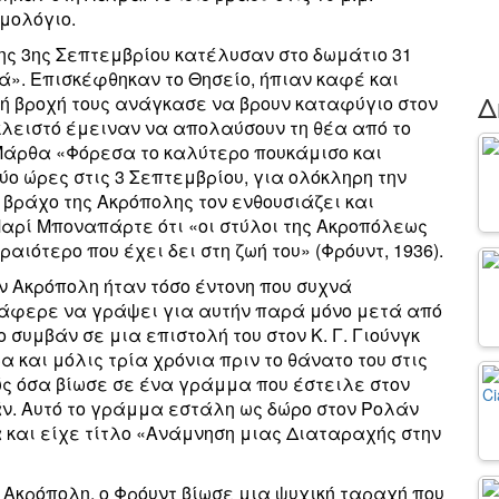
μολόγιο.
ης 3ης Σεπτεμβρίου κατέλυσαν στο δωμάτιο 31
ά». Επισκέφθηκαν το Θησείο, ήπιαν καφέ και
Δ
τή βροχή τους ανάγκασε να βρουν καταφύγιο στον
κλειστό έμειναν να απολαύσουν τη θέα από το
 Mάρθα «Φόρεσα το καλύτερο πουκάμισο και
ύο ώρες στις 3 Σεπτεμβρίου, για ολόκληρη την
 βράχο της Ακρόπολης τον ενθουσιάζει και
Μαρί Μποναπάρτε ότι «οι στύλοι της Ακροπόλεως
αιότερο που έχει δει στη ζωή του» (Φρόυντ, 1936).
ν Ακρόπολη ήταν τόσο έντονη που συχνά
τάφερε να γράψει για αυτήν παρά μόνο μετά από
 συμβάν σε μια επιστολή του στον Κ. Γ. Γιούνγκ
ρα και μόλις τρία χρόνια πριν το θάνατο του στις
ώς όσα βίωσε σε ένα γράμμα που έστειλε στον
ν. Αυτό το γράμμα εστάλη ως δώρο στον Ρολάν
 και είχε τίτλο «Ανάμνηση μιας Διαταραχής στην
ν Ακρόπολη, ο Φρόυντ βίωσε μια ψυχική ταραχή που