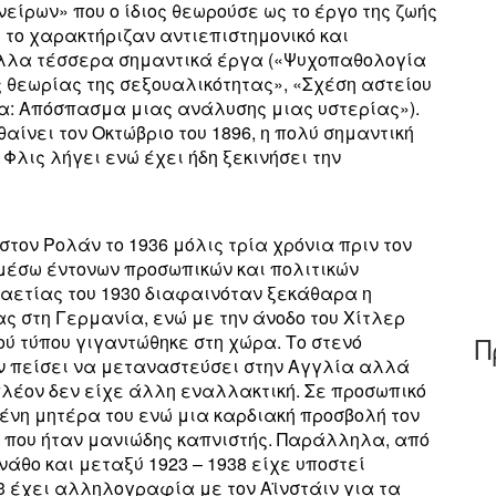
νείρων» που ο ίδιος θεωρούσε ως το έργο της ζωής
υ το χαρακτήριζαν αντιεπιστημονικό και
ι άλλα τέσσερα σημαντικά έργα («Ψυχοπαθολογία
ς θεωρίας της σεξουαλικότητας», «Σχέση αστείου
ρα: Απόσπασμα μιας ανάλυσης μιας υστερίας»).
αίνει τον Οκτώβριο του 1896, η πολύ σημαντική
Φλις λήγει ενώ έχει ήδη ξεκινήσει την
τον Ρολάν το 1936 μόλις τρία χρόνια πριν τον
ν μέσω έντονων προσωπικών και πολιτικών
εκαετίας του 1930 διαφαινόταν ξεκάθαρα η
ς στη Γερμανία, ενώ με την άνοδο του Χίτλερ
Π
ού τύπου γιγαντώθηκε στη χώρα. Το στενό
ν πείσει να μεταναστεύσει στην Αγγλία αλλά
 πλέον δεν είχε άλλη εναλλακτική. Σε προσωπικό
ένη μητέρα του ενώ μια καρδιακή προσβολή τον
 που ήταν μανιώδης καπνιστής. Παράλληλα, από
νάθο και μεταξύ 1923 – 1938 είχε υποστεί
3 έχει αλληλογραφία με τον Αϊνστάιν για τα