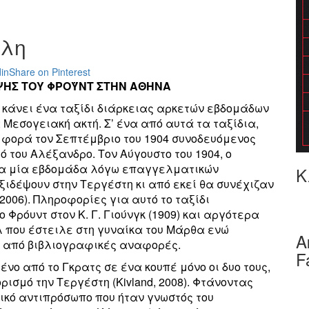
ολη
in
Share on Pinterest
ΨΗΣ ΤΟΥ ΦΡΟΫΝΤ ΣΤΗΝ ΑΘΗΝΑ
α κάνει ένα ταξίδι διάρκειας αρκετών εβδομάδων
α Μεσογειακή ακτή. Σ’ ένα από αυτά τα ταξίδια,
 φορά τον Σεπτέμβριο του 1904 συνοδευόμενος
 του Αλέξανδρο. Τον Αύγουστο του 1904, ο
ια μία εβδομάδα λόγω επαγγελματικών
Κ
ιδέψουν στην Τεργέστη κι από εκεί θα συνέχιζαν
2006). Πληροφορίες για αυτό το ταξίδι
Φρόυντ στον Κ. Γ. Γιούνγκ (1909) και αργότερα
άλ που έστειλε στη γυναίκα του Μάρθα ενώ
Α
α από βιβλιογραφικές αναφορές.
F
νο από το Γκρατς σε ένα κουπέ μόνο οι δυο τους,
ορισμό την Τεργέστη (Kivland, 2008). Φτάνοντας
ικό αντιπρόσωπο που ήταν γνωστός του