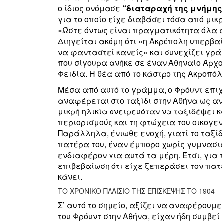
ο ίδιος ονόμασε
“διαταραχή της μνήμης
για το οποίο είχε διαβάσει τόσα από μικ
«Ώστε όντως είναι πραγματικότητα όλα 
Διηγείται ακόμη ότι «η Ακρόπολη υπερβαίν
να φανταστεί κανείς» και συνεχίζει γρά
που σίγουρα ανήκε σε έναν Αθηναίο Άρχον
Φειδία. Η θέα από το κάστρο της Ακροπόλ
Μέσα από αυτό το γράμμα, ο Φρόυντ επιχ
αναφέρεται στο ταξίδι στην Αθήνα ως αν
μικρή ηλικία ονειρευόταν να ταξιδέψει κ
περιορισμούς και τη φτώχεια του οικογε
Παράλληλα, ένιωθε ενοχή, γιατί το ταξίδ
πατέρα του, έναν έμπορο χωρίς γυμνασι
ενδιαφέρον για αυτά τα μέρη. Έτσι, για 
επιβεβαίωση ότι είχε ξεπεράσει τον πατέ
κάνει.
ΤΟ ΧΡΟΝΙΚΟ ΠΛΑΙΣΙΟ ΤΗΣ ΕΠΙΣΚΕΨΗΣ ΤΟ 1904
Σ’ αυτό το σημείο, αξίζει να αναφέρουμε
του Φρόυντ στην Αθήνα, είχαν ήδη συμβε