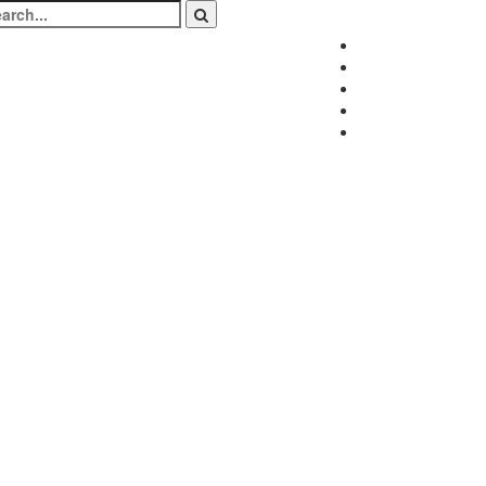
arch
:
Facebook
Twitter
Instagram
LinkedIn
Youtube