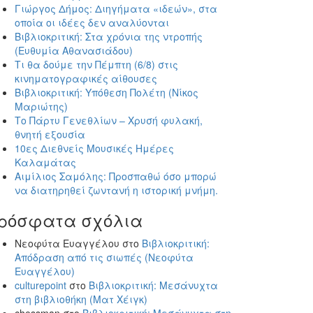
Γιώργος Δήμος: Διηγήματα «ιδεών», στα
οποία οι ιδέες δεν αναλύονται
Βιβλιοκριτική: Στα χρόνια της ντροπής
(Ευθυμία Αθανασιάδου)
Τι θα δούμε την Πέμπτη (6/8) στις
κινηματογραφικές αίθουσες
Βιβλιοκριτική: Υπόθεση Πολέτη (Νίκος
Μαριώτης)
Το Πάρτυ Γενεθλίων – Χρυσή φυλακή,
θνητή εξουσία
10ες Διεθνείς Μουσικές Ημέρες
Καλαμάτας
Αιμίλιος Σαμόλης: Προσπαθώ όσο μπορώ
να διατηρηθεί ζωντανή η ιστορική μνήμη.
ρόσφατα σχόλια
Νεοφύτα Ευαγγέλου
στο
Βιβλιοκριτική:
Απόδραση από τις σιωπές (Νεοφύτα
Ευαγγέλου)
culturepoint
στο
Βιβλιοκριτική: Μεσάνυχτα
στη βιβλιοθήκη (Ματ Χέιγκ)
chessman
στο
Βιβλιοκριτική: Μεσάνυχτα στη