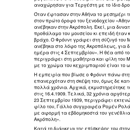
αναχώρησαν για Τεργέστη με το ίδιο δρο
Όταν έφτασαν στην Αθήνα το μεσημέρι τ
στον πρώτο όροφο του ξενοδοχείου «Αθην
ανέβηκαν στην Ακρόπολη. Εκεί, μια δυνα
προθάλαμο του μουσείου κι επειδή ήταν 
βράχο. Ο Φρόυντ γράφει στη σύζυγό του
ανέβηκα στο λόφο της Ακροπόλεως, για δ
ημέρα στις 4 Σεπτεμβρίου». Η θέα από το
περιγράφει στη μαθήτρια και φίλη του 
με το χρώμα του κεχριμπαριού είναι το ωρ
Η εμπειρία που βίωσε ο Φρόυντ πάνω στη
επανερχόταν στη σκέψη του, όμως δε κα
πολλά χρόνια. Αρχικά, εκμυστηρεύτηκε το
στις 16.4.1909. Τελικά, 32 χρόνια αργότε
23 Σεπτεμβρίου 1939, περιγράφει εκτεν
φίλο του, Γάλλο συγγραφέα Ρομέν Ρολά
με αφορμή τα εβδομηκοστά του γενέθλια
Ακρόπολη».
Κατά τη διάρκεια της επίσκεψης του στη