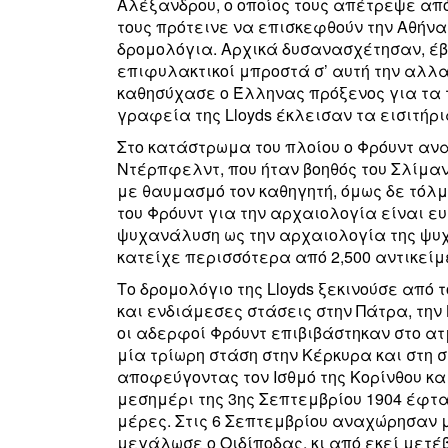
Αλέξανδρου, ο οποίος τους απέτρεψε απ
τους πρότεινε να επισκεφθούν την Αθήνα 
δρομολόγια. Αρχικά δυσανασχέτησαν, έβ
επιφυλακτικοί μπροστά σ’ αυτή την αλλ
καθησύχασε ο Έλληνας πρόξενος για τα 
γραφεία της Lloyds έκλεισαν τα εισιτήρι
Στο κατάστρωμα του πλοίου ο Φρόυντ αν
Ντέρπφελντ, που ήταν βοηθός του Σλίμαν
με θαυμασμό τον καθηγητή, όμως δε τόλμ
του Φρόυντ για την αρχαιολογία είναι 
ψυχανάλυση ως την αρχαιολογία της ψυχ
κατείχε περισσότερα από 2,500 αντικεί
Το δρομολόγιο της Lloyds ξεκινούσε από 
και ενδιάμεσες στάσεις στην Πάτρα, την 
οι αδερφοί Φρόυντ επιβιβάστηκαν στο α
μία τρίωρη στάση στην Κέρκυρα και στη 
αποφεύγοντας τον Ισθμό της Κορίνθου κα
μεσημέρι της 3ης Σεπτεμβρίου 1904 έφτ
μέρες. Στις 6 Σεπτεμβρίου αναχώρησαν με
μεγάλωσε ο Οιδίποδας, κι από εκεί μετέβη