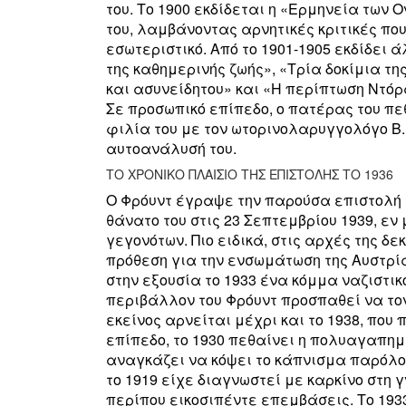
του. Το 1900 εκδίδεται η «Ερμηνεία των Ο
του, λαμβάνοντας αρνητικές κριτικές πο
εσωτεριστικό. Από το 1901-1905 εκδίδε
της καθημερινής ζωής», «Τρία δοκίμια τη
και ασυνείδητου» και «Η περίπτωση Ντό
Σε προσωπικό επίπεδο, ο πατέρας του πεθ
φιλία του με τον ωτορινολαρυγγολόγο Β. 
αυτοανάλυσή του.
ΤΟ ΧΡΟΝΙΚΟ ΠΛΑΙΣΙΟ ΤΗΣ ΕΠΙΣΤΟΛΗΣ ΤΟ 1936
Ο Φρόυντ έγραψε την παρούσα επιστολή σ
θάνατο του στις 23 Σεπτεμβρίου 1939, ε
γεγονότων. Πιο ειδικά, στις αρχές της δ
πρόθεση για την ενσωμάτωση της Αυστρία
στην εξουσία το 1933 ένα κόμμα ναζιστικ
περιβάλλον του Φρόυντ προσπαθεί να το
εκείνος αρνείται μέχρι και το 1938, που
επίπεδο, το 1930 πεθαίνει η πολυαγαπημ
αναγκάζει να κόψει το κάπνισμα παρόλο
το 1919 είχε διαγνωστεί με καρκίνο στη γ
περίπου εικοσιπέντε επεμβάσεις. Το 193