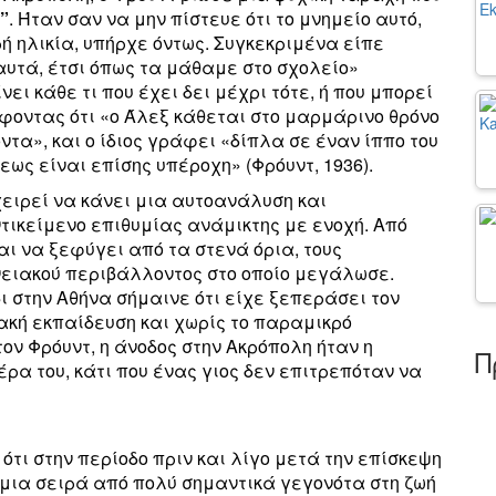
”
. Ήταν σαν να μην πίστευε ότι το μνημείο αυτό,
ρή ηλικία, υπήρχε όντως. Συγκεκριμένα είπε
αυτά, έτσι όπως τα μάθαμε στο σχολείο»
ει κάθε τι που έχει δει μέχρι τότε, ή που μπορεί
φοντας ότι «ο Άλεξ κάθεται στο μαρμάρινο θρόνο
τα», και ο ίδιος γράφει «δίπλα σε έναν ίππο του
εως είναι επίσης υπέροχη» (Φρόυντ, 1936).
ειρεί να κάνει μια αυτοανάλυση και
τικείμενο επιθυμίας ανάμικτης με ενοχή. Από
αι να ξεφύγει από τα στενά όρια, τους
νειακού περιβάλλοντος στο οποίο μεγάλωσε.
ι στην Αθήνα σήμαινε ότι είχε ξεπεράσει τον
ακή εκπαίδευση και χωρίς το παραμικρό
τον Φρόυντ, η άνοδος στην Ακρόπολη ήταν η
Π
ρα του, κάτι που ένας γιος δεν επιτρεπόταν να
 ότι στην περίοδο πριν και λίγο μετά την επίσκεψη
ί μια σειρά από πολύ σημαντικά γεγονότα στη ζωή