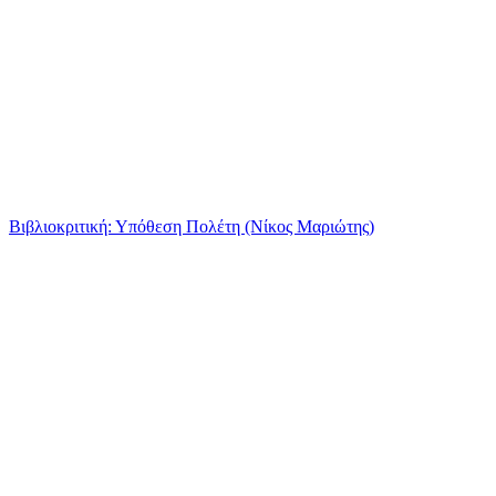
Βιβλιοκριτική: Υπόθεση Πολέτη (Νίκος Μαριώτης)