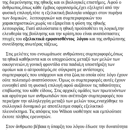
της διερεύνησης της ηθικής και οι βιολογικές επιστήμες. Αφού ο
άνθρωπος,όπως κάθε έμβιος οργανισμός,έχει εξελιχτεί από την
φυσική επιλογή,τότε η εξελικτική βιολογία υπάρχει στον πυρήνα
των δομικών, λειτουργικών και συμπεριφορικών του
χαρακτηριστικών,χωρίς να εξαιρείται η φύση της ηθικής
λειτουργίας. Γιατί απλούστατα η ηθική προϋποθέτει τη λογική,την
ελευθερία της βούλησης και την κρίση,που είναι αναπόσπαστες
πτυχές του
εξελικτικά εμφανισθέντος λόγου
και της ανθρώπινης
συνείδησης ανωτέρας τάξεως.
Στις μελέτες του ενσωμάτωσε ανθρώπινες συμπεριφορές,όπως
τα ηθικά καθήκοντα και οι υποχρεώσεις μεταξύ των μελών των
οικογενειών,η γονική φροντίδα στα παιδιά,η υποστήριξη των
ομοίων και ο αλτρουϊσμός,σε σύγκριση με αντίστοιχες
συμπεριφορές που υπάρχουν και στα ζώα,τα οποία ούτε λόγο έχουν
ούτε πολιτισμό αναπτύσσουν. Όμως οι συμπεριφορές αυτές έχουν
ευνοηθεί από τη φυσική επιλογή αφού αυξάνουν τις πιθανότητες
επιβίωσης του κάθε είδους. Στις αρχικές ομάδες των πρωτευόντων
και αργότερα των ανθρωπιδών που ανέπτυξαν συμπεριφορές που
περιείχαν την αλληλεγγύη μεταξύ των μελών τους,ενισχύθηκε το
συλλογικό δυναμικό με αποτέλεσμα σαφές εξελικτικό
πλεονέκτημα. Τις απόψεις του Wilson υιοθέτησε και εμπλούτισε
έκτοτε πλήθος ερευνητών.
Στον άνθρωπο βέβαια η ύπαρξη του λόγου έδωσε την δυνατότητα