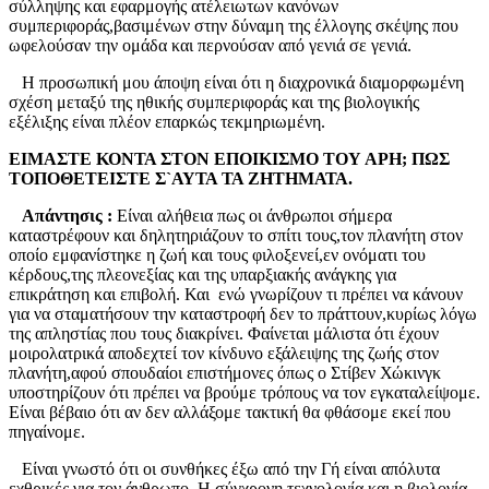
σύλληψης και εφαρμογής ατέλειωτων κανόνων
συμπεριφοράς,βασιμένων στην δύναμη της έλλογης σκέψης που
ωφελούσαν την ομάδα και περνούσαν από γενιά σε γενιά.
Η προσωπική μου άποψη είναι ότι η διαχρονικά διαμορφωμένη
σχέση μεταξύ της ηθικής συμπεριφοράς και της βιολογικής
εξέλιξης είναι πλέον επαρκώς τεκμηριωμένη.
ΕΙΜΑΣΤΕ ΚΟΝΤΑ ΣΤΟΝ ΕΠΟΙΚΙΣΜΟ ΤΟΥ ΑΡΗ; ΠΩΣ
ΤΟΠΟΘΕΤΕΙΣΤΕ Σ`ΑΥΤΑ ΤΑ ΖΗΤΗΜΑΤΑ.
Απάντησις :
Είναι αλήθεια πως οι άνθρωποι σήμερα
καταστρέφουν και δηλητηριάζουν το σπίτι τους,τον πλανήτη στον
οποίο εμφανίστηκε η ζωή και τους φιλοξενεί,εν ονόματι του
κέρδους,της πλεονεξίας και της υπαρξιακής ανάγκης για
επικράτηση και επιβολή. Και ενώ γνωρίζουν τι πρέπει να κάνουν
για να σταματήσουν την καταστροφή δεν το πράττουν,κυρίως λόγω
της απληστίας που τους διακρίνει. Φαίνεται μάλιστα ότι έχουν
μοιρολατρικά αποδεχτεί τον κίνδυνο εξάλειψης της ζωής στον
πλανήτη,αφού σπουδαίοι επιστήμονες όπως ο Στίβεν Χώκινγκ
υποστηρίζουν ότι πρέπει να βρούμε τρόπους να τον εγκαταλείψομε.
Είναι βέβαιο ότι αν δεν αλλάξομε τακτική θα φθάσομε εκεί που
πηγαίνομε.
Είναι γνωστό ότι οι συνθήκες έξω από την Γή είναι απόλυτα
εχθρικές για τον άνθρωπο. Η σύγχρονη τεχνολογία και η βιολογία