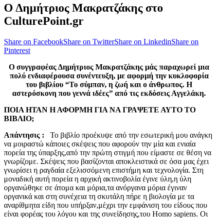
Ο Δημήτριος Μακρατζάκης στο
CulturePoint.gr
Share on Facebook
Share on Twitter
Share on Linkedin
Share on
Pinterest
O συγγραφέας Δημήτριος Μακρατζάκης μάς παραχωρεί μια
πολύ ενδιαφέρουσα συνέντευξη, με αφορμή την κυκλοφορία
του βιβλίου “Το σύμπαν, η ζωή και ο άνθρωπος. Η
αστερόσκονη που γεννά ιδέες” από τις εκδόσεις Αγγελάκη.
ΠΟΙΑ ΗΤΑΝ Η ΑΦΟΡΜΗ ΓΙΑ ΝΑ ΓΡΑΨΕΤΕ ΑΥΤΟ ΤΟ
ΒΙΒΛΙΟ;
Απάντησις :
Το βιβλίο
προέκυψε από την εσωτερική μου ανάγκη
να μοιραστώ κάποιες σκέψεις που αφορούν την μία και ενιαία
πορεία της ύπαρξης,από την πρώτη στιγμή που είμαστε σε θέση να
γνωρίζομε. Σκέψεις που βασίζονται αποκλειστικά σε όσα μας έχει
γνωρίσει η ραγδαία εξελισσόμενη επιστήμη και τεχνολογία. Στη
μοναδική αυτή πορεία η αρχική ακτινοβολία έγινε ύλη,η ύλη
οργανώθηκε σε άτομα και μόρια,τα ανόργανα μόρια έγιναν
οργανικά και στη συνέχεια τη σκυτάλη πήρε η βιολογία με τα
αναρίθμητα είδη που υπήρξαν,μέχρι την εμφάνιση του είδους που
είναι φορέας του λόγου και της συνείδησης,του Homo sapiens. Οι