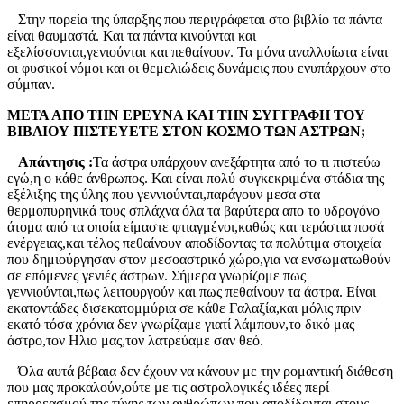
Στην πορεία της ύπαρξης που περιγράφεται στο βιβλίο τα πάντα
είναι θαυμαστά. Και τα πάντα κινούνται και
εξελίσσονται,γενιούνται και πεθαίνουν. Τα μόνα αναλλοίωτα είναι
οι φυσικοί νόμοι και οι θεμελιώδεις δυνάμεις που ενυπάρχουν στο
σύμπαν.
ΜΕΤΑ ΑΠΟ ΤΗΝ ΕΡΕΥΝΑ ΚΑΙ ΤΗΝ ΣΥΓΓΡΑΦΗ ΤΟΥ
ΒΙΒΛΙΟΥ ΠΙΣΤΕΥΕΤΕ ΣΤΟΝ ΚΟΣΜΟ ΤΩΝ ΑΣΤΡΩΝ;
Απάντησις :
Τα άστρα υπάρχουν ανεξάρτητα από το τι πιστεύω
εγώ,η ο κάθε άνθρωπος. Και είναι πολύ συγκεκριμένα στάδια της
εξέλιξης της ύλης που γεννιούνται,παράγουν μεσα στα
θερμοπυρηνικά τους σπλάχνα όλα τα βαρύτερα απο το υδρογόνο
άτομα από τα οποία είμαστε φτιαγμένοι,καθώς και τεράστια ποσά
ενέργειας,και τέλος πεθαίνουν αποδίδοντας τα πολύτιμα στοιχεία
που δημιούργησαν στον μεσοαστρικό χώρο,για να ενσωματωθούν
σε επόμενες γενιές άστρων. Σήμερα γνωρίζομε πως
γεννιούνται,πως λειτουργούν και πως πεθαίνουν τα άστρα. Είναι
εκατοντάδες δισεκατομμύρια σε κάθε Γαλαξία,και μόλις πριν
εκατό τόσα χρόνια δεν γνωρίζαμε γιατί λάμπουν,το δικό μας
άστρο,τον Ηλιο μας,τον λατρεύαμε σαν θεό.
Όλα αυτά βέβαια δεν έχουν να κάνουν με την ρομαντική διάθεση
που μας προκαλούν,ούτε με τις αστρολογικές ιδέες περί
επηρρεασμού της τύχης των ανθρώπων που αποδίδονται στους