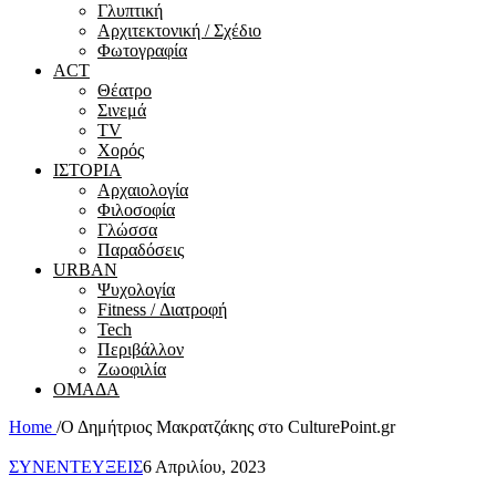
Γλυπτική
Αρχιτεκτονική / Σχέδιο
Φωτογραφία
ACT
Θέατρο
Σινεμά
ΤV
Χορός
ΙΣΤΟΡΙΑ
Αρχαιολογία
Φιλοσοφία
Γλώσσα
Παραδόσεις
URBAN
Ψυχολογία
Fitness / Διατροφή
Tech
Περιβάλλον
Ζωοφιλία
ΟΜΑΔΑ
Home
/
Ο Δημήτριος Μακρατζάκης στο CulturePoint.gr
ΣΥΝΕΝΤΕΥΞΕΙΣ
6 Απριλίου, 2023