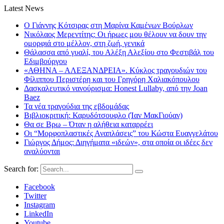
Latest News
Ο Γιάννης Κότσιρας στη Μαρίνα Καμένων Βούρλων
Νικόλαος Μερεντίτης: Οι ήρωες μου θέλουν να δουν την
ομορφιά στο μέλλον, στη ζωή, γενικά
Θάλασσα από γυαλί, του Αλέξη Αλεξίου στο Φεστιβάλ του
Εδιμβούργου
«ΑΘΗΝΑ – ΑΛΕΞΑΝΔΡΕΙΑ». Κύκλος τραγουδιών του
Φίλιππου Περιστέρη και του Γρηγόρη Χαλιακόπουλου
Δασκαλευτικό νανούρισμα: Honest Lullaby, από την Joan
Baez
Τα νέα τραγούδια της εβδομάδας
Βιβλιοκριτική: Καρυδότσουφλο (Ίαν ΜακΓιούαν)
Θα σε Βρω – Όταν η αλήθεια καταρρέει
Οι “Μορφοπλαστικές Αναπλάσεις” του Κώστα Ευαγγελάτου
Γιώργος Δήμος: Διηγήματα «ιδεών», στα οποία οι ιδέες δεν
αναλύονται
Search for:
Facebook
Twitter
Instagram
LinkedIn
Youtube