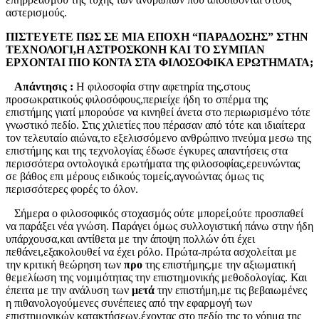
αστερισμούς.
ΠΙΣΤΕΥΕΤΕ ΠΩΣ ΣΕ ΜΙΑ ΕΠΟΧΗ “ΠΑΡΑΔΟΣΗΣ” ΣΤΗΝ
ΤΕΧΝΟΛΟΓΙ,Η ΑΣΤΡΟΣΚΟΝΗ ΚΑΙ ΤΟ ΣΥΜΠΑΝ
ΕΡΧΟΝΤΑΙ ΠΙΟ ΚΟΝΤΑ ΣΤΑ ΦΙΛΟΣΟΦΙΚΑ ΕΡΩΤΗΜΑΤΑ;
Απάντησις :
Η φιλοσοφία στην αφετηρία της,στους
προσωκρατικούς φιλοσόφους,περιείχε ήδη το σπέρμα της
επιστήμης γιατί μπορούσε να κινηθεί άνετα στο περιωρισμένο τότε
γνωστικό πεδίο. Στις χιλιετίες που πέρασαν από τότε και ιδιαίτερα
τον τελευταίο αιώνα,το εξελισσόμενο ανθρώπινο πνεύμα μεσω της
επιστήμης και της τεχνολογίας έδωσε έγκυρες απαντήσεις στα
περισσότερα οντολογικά ερωτήματα της φιλοσοφίας,ερευνώντας
σε βάθος επι μέρους ειδικούς τομείς,αγνοώντας όμως τις
περισσότερες φορές το όλον.
Σήμερα ο φιλοσοφικός στοχασμός ούτε μπορεί,ούτε προσπαθεί
να παράξει νέα γνώση. Παράγει όμως συλλογιστική πάνω στην ήδη
υπάρχουσα,και αντίθετα με την άποψη πολλών ότι έχει
πεθάνει,εξακολουθεί να έχει ρόλο. Πρώτα-πρώτα ασχολείται με
την κριτική θεώρηση των
προ
της επιστήμης,με την αξιωματική
θεμελίωση της νομιμότητας την επιστημονικής μεθοδολογίας. Και
έπειτα με την ανάλυση των
μετά
την επιστήμη,με τις βεβαιωμένες
η πιθανολογούμενες συνέπειες από την εφαρμογή των
επιστημονικών κατακτήσεων,έχοντας στο πεδίο της το νόημα της