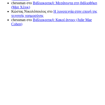
chessman
στο
Βιβλιοκριτική: Μεσάνυχτα στη βιβλιοθήκη
(Ματ Χέιγκ)
Κώστας Νικολόπουλος
στο
Η λογοτεχνία στην εποχή της
τεχνητής νοημοσύνης
chessman
στο
Βιβλιοκριτική: Κακοί άντρες (Julie Mae
Cohen)