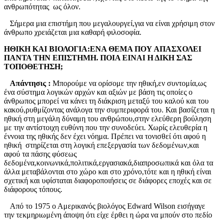
ανθρωπότητας ως όλον.
Σήμερα μια επιστήμη που μεγαλουργεί,για να είναι χρήσιμη στον
άνθρωπο χρειάζεται μια καθαρή φιλοσοφία.
ΗΘΙΚΗ ΚΑΙ ΒΙΟΛΟΓΙΑ:ΕΝΑ ΘΕΜΑ ΠΟΥ ΑΠΑΣΧΟΛΕΙ
ΠΑΝΤΑ ΤΗΝ ΕΠΙΣΤΗΜΗ. ΠΟΙΑ ΕΙΝΑΙ Η ΔΙΚΗ ΣΑΣ
ΤΟΠΟΘΕΤΗΣΗ;
Απάντησις :
Μπορούμε να ορίσομε την ηθική,εν συντομία,ως
ένα σύστημα λογικών αρχών και αξιών με βάση τις οποίες ο
άνθρωπος μπορεί να κάνει τη διάκριση μεταξύ του καλού και του
κακού,ρυθμίζοντας ανάλογα την συμπεριφορά του. Και βασίζεται η
ηθική στη μεγάλη δύναμη του ανθρώπου,στην ελεύθερη βούληση
με την αντίστοιχη ευθύνη που την συνοδεύει. Χωρίς ελευθερία η
έννοια της ηθικής δεν έχει νόημα. Πρέπει να τονισθεί ότι αφού η
ηθική στηρίζεται στη λογική επεξεργασία των δεδομένων,και
αφού τα πάσης φύσεως
δεδομένα,κοινωνικά,πολιτικά,εργασιακά,διαπροσωπικά και όλα τα
άλλα μεταβάλονται στο χώρο και στο χρόνο,τότε και η ηθική είναι
σχετική και υφίσταται διαφοροποιήσεις σε διάφορες εποχές και σε
διάφορους τόπους.
Από το 1975 ο Αμερικανός βιολόγος Edward Wilson εισήγαγε
την τεκμηριωμένη άποψη ότι είχε έρθει η ώρα να μπούν στο πεδίο