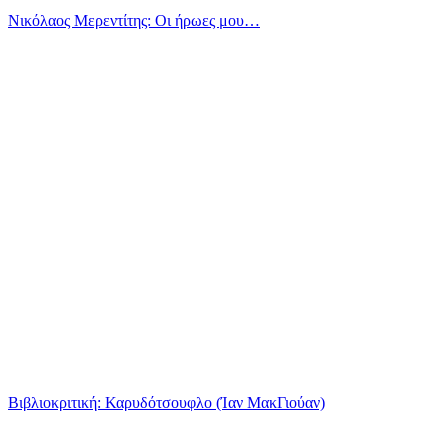
Νικόλαος Μερεντίτης: Οι ήρωες μου…
Βιβλιοκριτική: Καρυδότσουφλο (Ίαν ΜακΓιούαν)