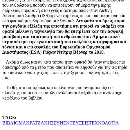
του ανθρώπου μπορούν να επιτρέψουν σήμερα την μικρής
διάρκειας παραμονή στο εγγύς διάστημα,όπως στον Διεθνή
Διαστημικό Σταθμό (ISS),η ενδεχομένως σε κάποια μικρή αποικία
στο φυσικό μας δορυφόρο μελλοντικά.
Δεν φαίνεται όμως παρά
την ραγδαία εξέλιξη της επιστήμης ότι μπορεί να υπάρξει στο
ορατό μέλλον η τεχνολογία που θα επιτρέψει καν την ασφαλή
μετάβαση και επιστροφή του ανθρώπου στον Αρη,και πολύ
περισσότερο την εγκατάστασή του εκεί,όπως κατηγορηματικά
τόνισε και ο επικεφαλής του Ευρωπαϊκού Οργανισμού
Διαστήματος (ESA) Γιόχαν Ντίτριχ Βέρνερ το 2018.
Ακόμα όμως και αν κάτι τέτοιο ήταν εφικτό θα ήταν απείρως πιο
δαπανηρό από τα μέτρα που απαιτείται να ληφθούν για την σωτηρία
του ιδανικού για την ζωή – όπως την ξέρομε – πλανήτη,της Γής
μας.
Τα θέματα αυτά,όπως και οι κίνδυνοι που αντιμετωπίζει ο
πλανήτης και οι αιτίες αυτών,αναλύονται διεξοδικά σε αντίστοιχο
κεφάλαιο του βιβλίου.
TAGS:
ΒΙΒΛΙΟ
ΜΑΚΡΑΤΖΑΚΗΣ
ΣΥΝΕΝΤΕΥΞΕΙΣ
ΤΕΧΝΟΛΟΓΙΑ