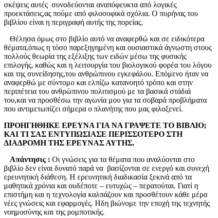
σκέψεις αυτές συνοδεύονται αναπόφευκτα από λογικές
προεκτάσεις,ας πούμε από φιλοσοφικά σχόλια. Ο πυρήνας του
βιβλίου είναι η περιγραφή αυτής της πορείας.
Θέλησα όμως στο βιβλίο αυτό να αναφερθώ και σε ειδικότερα
θέματα,όπως η τόσο παρεξηγημένη και ουσιαστικά άγνωστη στους
πολλούς θεωρία της εξέλιξης των ειδών μέσω της φυσικής
επιλογής, καθώς και η λειτουργία του βιολογικού φορέα του λόγου
και της συνείδησης,του ανθρώπινου εγκεφάλου. Επόμενο ήταν να
αναφερθώ με σύντομο και ελπίζω κατανοητό τρόπο και στην
περιπέτεια του ανθρώπινου πολιτισμού με τα βασικά στάδιά
του,και να προσθέσω την αγωνία μου για τα σοβαρά προβλήματα
που αντιμετωπίζει σήμερα ο πλανήτης που μας φιλοξενεί.
ΠΡΟΗΓΗΘΗΚΕ ΕΡΕΥΝΑ ΓΙΑ ΝΑ ΓΡΑΨΕΤΕ ΤΟ ΒΙΒΛΙΟ;
ΚΑΙ ΤΙ ΣΑΣ ΕΝΤΥΠΩΣΙΑΣΕ ΠΕΡΙΣΣΟΤΕΡΟ ΣΤΗ
ΔΙΑΔΡΟΜΗ ΤΗΣ ΕΡΕΥΝΑΣ ΑΥΤΗΣ.
Απάντησις :
Οι γνώσεις για τα θέματα που αναλύονται στο
βιβλίο δεν είναι δυνατό παρά να βασίζονται σε ενεργό και συνεχή
ερευνητική διάθεση. Η ερευνητική διαδικασία ξεκινά από τα
μαθητικά χρόνια και ουδέποτε – ευτυχώς – περατούται. Γιατί η
επιστήμη και η τεχνολογία καλπάζουν και προσθέτουν κάθε μέρα
νέες γνώσεις και εφαρμογές. Ηδη βιώνομε την εποχή της τεχνητής
νοημοσύνης και της ρομποτικής.