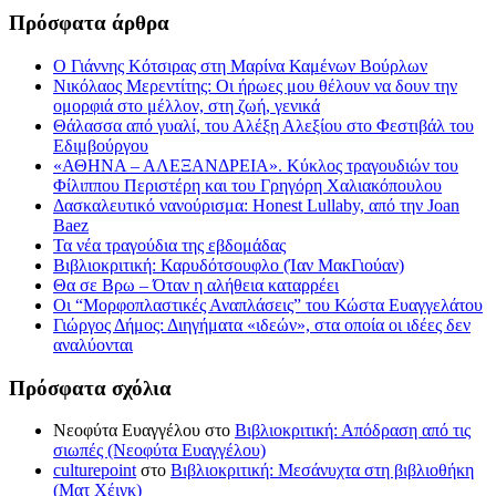
Πρόσφατα άρθρα
Ο Γιάννης Κότσιρας στη Μαρίνα Καμένων Βούρλων
Νικόλαος Μερεντίτης: Οι ήρωες μου θέλουν να δουν την
ομορφιά στο μέλλον, στη ζωή, γενικά
Θάλασσα από γυαλί, του Αλέξη Αλεξίου στο Φεστιβάλ του
Εδιμβούργου
«ΑΘΗΝΑ – ΑΛΕΞΑΝΔΡΕΙΑ». Κύκλος τραγουδιών του
Φίλιππου Περιστέρη και του Γρηγόρη Χαλιακόπουλου
Δασκαλευτικό νανούρισμα: Honest Lullaby, από την Joan
Baez
Τα νέα τραγούδια της εβδομάδας
Βιβλιοκριτική: Καρυδότσουφλο (Ίαν ΜακΓιούαν)
Θα σε Βρω – Όταν η αλήθεια καταρρέει
Οι “Μορφοπλαστικές Αναπλάσεις” του Κώστα Ευαγγελάτου
Γιώργος Δήμος: Διηγήματα «ιδεών», στα οποία οι ιδέες δεν
αναλύονται
Πρόσφατα σχόλια
Νεοφύτα Ευαγγέλου
στο
Βιβλιοκριτική: Απόδραση από τις
σιωπές (Νεοφύτα Ευαγγέλου)
culturepoint
στο
Βιβλιοκριτική: Μεσάνυχτα στη βιβλιοθήκη
(Ματ Χέιγκ)