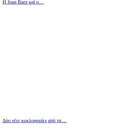
Η Joan Baez καί ο…
Δύο νέες κυκλοφορίες από τις…