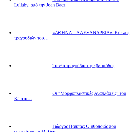
Lullaby, από την Joan Baez
«ΑΘΗΝΑ – ΑΛΕΞΑΝΔΡΕΙΑ». Κύκλος
τραγουδιών του…
Τα νέα τραγούδια της εβδομάδας
Οι “Μορφοπλαστικές Αναπλάσεις” του
Κώστα…
Γιώργος Παππάς: Ο ηθοποιός που
ερωτεύτηκε η Μελίνα…