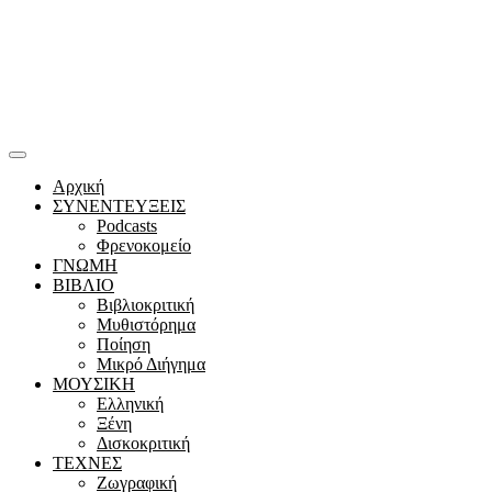
Αρχική
ΣΥΝΕΝΤΕΥΞΕΙΣ
Podcasts
Φρενοκομείο
ΓΝΩΜΗ
ΒΙΒΛΙΟ
Βιβλιοκριτική
Μυθιστόρημα
Ποίηση
Μικρό Διήγημα
ΜΟΥΣΙΚΗ
Ελληνική
Ξένη
Δισκοκριτική
ΤΕΧΝΕΣ
Ζωγραφική