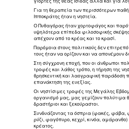
γιορτές της θεάς Ισιδας αλλά και για λό
Για τη θεραπεία των περισσότερων παθή
Ιπποκράτης ήταν η νηστεία.
Ο Πυθαγόρας ήταν χορτοφάγος και παρότ
υψηλότερα επίπεδα φιλοσοφικής σκέψης
απέχουν από το κρέας και το κρασί.
Παρόμοια στους πολιτικούς δεν επιτρεπό
τους ήταν να ορίζουν και να απονέμουν δ
Στη σύγχρονη εποχή, που οι άνθρωποι πο
τροφές και λάθος τρόπο, η τήρηση της ν
θρησκευτική και λαογραφική παράδοση πο
επανάκτηση της ευεξίας.
Οι νηστίσιμες τροφές της Μεγάλης Εβδο
οργανισμό μας, μας γεμίζουν πολύτιμα 
δραστήριοι και ξεκούραστοι.
Συνδυάζοντας τα όσπρια (φακές, φάβα, 
ρύζι, φαγόπυρο, κεχρί, κινόα, αμάρανθο)
κρέατος.