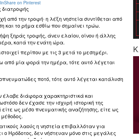
in
Share on Pinterest
ς διατροφής
χή από την τροφή∙ η λέξη νηστεία συντίθεται από
ση και το ρήμα εσθίω που σημαίνει τρώω.
 λήψη ξηράς τροφής, άνευ ελαίου, οίνου ή άλλης
μέρα, κατά την ενάτη ώρα.
Κ
στοιχεί περίπου με τις 3 μετά το μεσημέρι.
ω από μία φορά την ημέρα, τότε αυτό λέγεται
νοπνευματώδες ποτό, τότε αυτό λέγεται κατάλυση
ων έλαβε διάφορα χαρακτηριστικά και
ωστόσο δεν έχασε την ισχυρή ιστορική της
είτε ως μέσο πνευματικής αναζήτησης, είτε ως
 μέθοδος.
ιατικούς λαούς η νηστεία επιβαλλόταν για
ι ο Ηρόδοτος, δεν νήστευαν μόνο στις μεγάλες