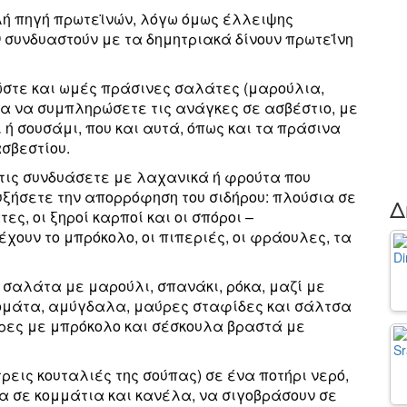
λή πηγή πρωτεϊνών, λόγω όμως έλλειψης
συνδυαστούν με τα δημητριακά δίνουν πρωτεΐνη
στε και ωμές πράσινες σαλάτες (μαρούλια,
ια να συμπληρώσετε τις ανάγκες σε ασβέστιο, με
 ή σουσάμι, που και αυτά, όπως και τα πράσινα
σβεστίου.
 τις συνδυάσετε με λαχανικά ή φρούτα που
υξήσετε την απορρόφηση του σιδήρου: πλούσια σε
Δ
ες, οι ξηροί καρποί και οι σπόροι –
έχουν το μπρόκολο, οι πιπεριές, οι φράουλες, τα
 σαλάτα με μαρούλι, σπανάκι, ρόκα, μαζί με
τομάτα, αμύγδαλα, μαύρες σταφίδες και σάλτσα
τρες με μπρόκολο και σέσκουλα βραστά με
ρεις κουταλιές της σούπας) σε ένα ποτήρι νερό,
α σε κομμάτια και κανέλα, να σιγοβράσουν σε