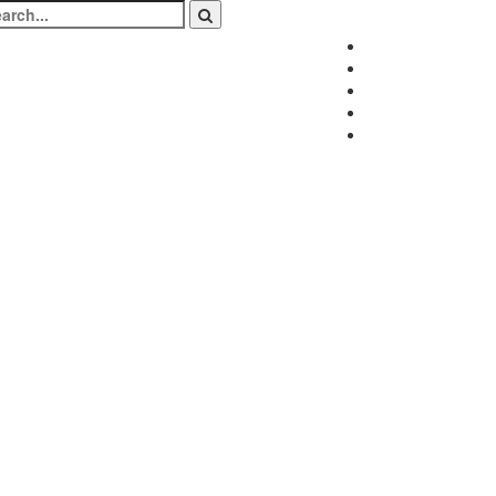
arch
:
Facebook
Twitter
Instagram
LinkedIn
Youtube