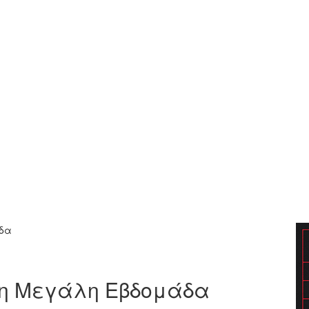
άδα
τη Μεγάλη Εβδομάδα