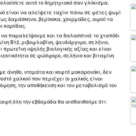
πολαύσετε αυτό το δημητριακό σαν γλύκισμα.
νό είναι να αλείψετε ταχίνι πάνω σε φέτες ψωμί
πως δαμάσκηνα, βερίκοκα, χουρμάδες, αφού τα
ι καρύδας.
 να παραλείψουμε και τα θαλασσινά: το χταπόδι
μίνη Β12, ριβοφλαβίνη, ψευδάργυρο, σελήνιο,
ι πρωτεΐνη υψηλής βιολογικής αξίας και είναι
ριεκτικότητα σε φώσφορο, σελήνιο και βιταμίνη
με άνηθο, ντομάτα και κοφτό μακαρονάκι, δεν
στό χαλκού που περιέχει (ο χαλκός είναι
ρόφηση, την αποθήκευση και τον μεταβολισμό του
ροφή όλη την εβδομάδα θα αισθανθούμε ότι: