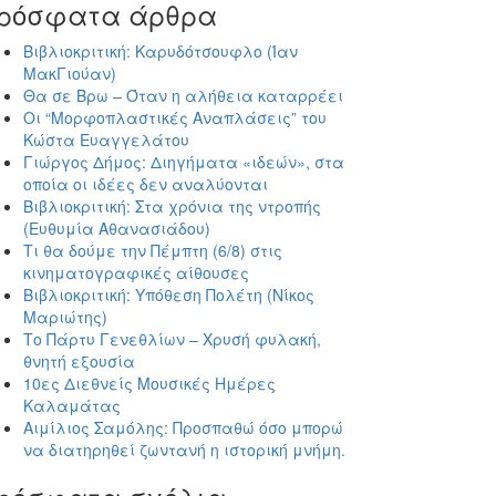
ρόσφατα άρθρα
Βιβλιοκριτική: Καρυδότσουφλο (Ίαν
ΜακΓιούαν)
Θα σε Βρω – Όταν η αλήθεια καταρρέει
Οι “Μορφοπλαστικές Αναπλάσεις” του
Κώστα Ευαγγελάτου
Γιώργος Δήμος: Διηγήματα «ιδεών», στα
οποία οι ιδέες δεν αναλύονται
Βιβλιοκριτική: Στα χρόνια της ντροπής
(Ευθυμία Αθανασιάδου)
Τι θα δούμε την Πέμπτη (6/8) στις
κινηματογραφικές αίθουσες
Βιβλιοκριτική: Υπόθεση Πολέτη (Νίκος
Μαριώτης)
Το Πάρτυ Γενεθλίων – Χρυσή φυλακή,
θνητή εξουσία
10ες Διεθνείς Μουσικές Ημέρες
Καλαμάτας
Αιμίλιος Σαμόλης: Προσπαθώ όσο μπορώ
να διατηρηθεί ζωντανή η ιστορική μνήμη.