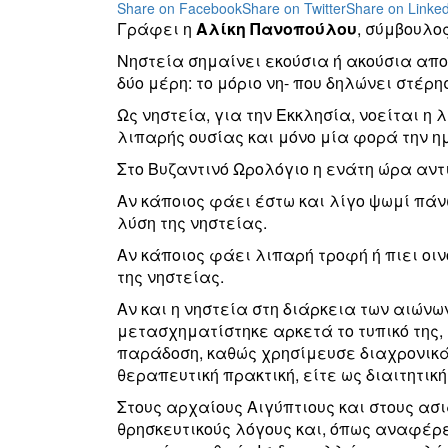
Share on Facebook
Share on Twitter
Share on Linked
Γράφει η
Αλίκη Πανοπούλου
, σύμβουλο
Νηστεία σημαίνει εκούσια ή ακούσια απο
δύο μέρη: το μόριο νη- που δηλώνει στέρη
Ως νηστεία, για την Εκκλησία, νοείται η
λιπαρής ουσίας και μόνο μία φορά την η
Στο Βυζαντινό Ωρολόγιο η ενάτη ώρα αντι
Αν κάποιος φάει έστω και λίγο ψωμί πάν
λύση της νηστείας.
Αν κάποιος φάει λιπαρή τροφή ή πιει οι
της νηστείας.
Αν και η νηστεία στη διάρκεια των αιών
μετασχηματίστηκε αρκετά το τυπικό της, 
παράδοση, καθώς χρησίμευσε διαχρονικά 
θεραπευτική πρακτική, είτε ως διαιτητική
Στους αρχαίους Αιγύπτιους και στους ασ
θρησκευτικούς λόγους και, όπως αναφέρε