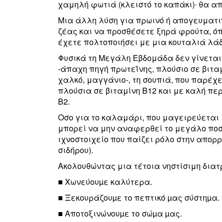
χαμηλή φωτιά (κλειστό το καπάκι)∙ θα α
Μια άλλη λύση για πρωινό ή απογευματι
ζέας και να προσθέσετε ξηρά φρούτα, ό
έχετε πολτοποιήσει με μια κουταλιά λάδ
Φυσικά τη Μεγάλη Εβδομάδα δεν γίνεται
-άπαχη πηγή πρωτεΐνης, πλούσιο σε βιτα
χαλκό, μαγγάνιο-, τη σουπιά, που παρέχε
πλούσια σε βιταμίνη Β12 και με καλή πε
Β2.
Οσο για το καλαμάρι, που μαγειρεύεται 
μπορεί να μην αναφερθεί το μεγάλο ποσο
ιχνοστοιχείο που παίζει ρόλο στην απορ
σιδήρου).
Ακολουθώντας μια τέτοια νηστίσιμη διατ
■ Χωνεύουµε καλύτερα.
■ Ξεκουράζουµε το πεπτικό µας σύστηµα.
■ Αποτοξινώνουµε το σώµα µας.