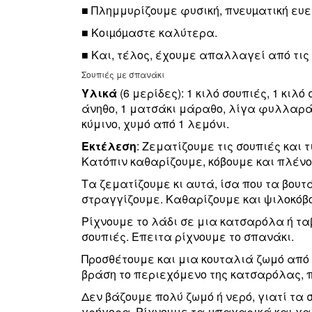
■ Πλημμυρίζουμε φυσική, πνευµατική ευε
■ Κοιµόµαστε καλύτερα.
■ Και, τέλος, έχουμε απαλλαγεί από τι
Σουπιές με σπανάκι
Υλικά
(6 μερίδες): 1 κιλό σουπιές, 1 κιλ
άνηθο, 1 ματσάκι μάραθο, λίγα φυλλαράκι
κύμινο, χυμό από 1 λεμόνι.
Εκτέλεση
: Ζεματίζουμε τις σουπιές και 
Κατόπιν καθαρίζουμε, κόβουμε και πλέν
Τα ζεματίζουμε κι αυτά, ίσα που τα βουτ
στραγγίζουμε. Καθαρίζουμε και ψιλοκόβο
Ρίχνουμε το λάδι σε μια κατσαρόλα ή τα
σουπιές. Επειτα ρίχνουμε το σπανάκι.
Προσθέτουμε και μια κουταλιά ζωμό από 
βράση το περιεχόμενο της κατσαρόλας, π
Δεν βάζουμε πολύ ζωμό ή νερό, γιατί τα 
γρήγορα. Ρίχνουμε τα μπαχαρικά και χ