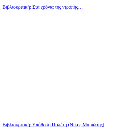
Βιβλιοκριτική: Στα χρόνια της ντροπής…
Βιβλιοκριτική: Υπόθεση Πολέτη (Νίκος Μαριώτης)