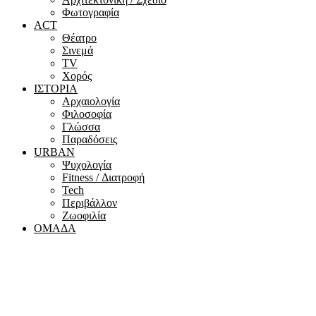
Φωτογραφία
ACT
Θέατρο
Σινεμά
ΤV
Χορός
ΙΣΤΟΡΙΑ
Αρχαιολογία
Φιλοσοφία
Γλώσσα
Παραδόσεις
URBAN
Ψυχολογία
Fitness / Διατροφή
Tech
Περιβάλλον
Ζωοφιλία
ΟΜΑΔΑ