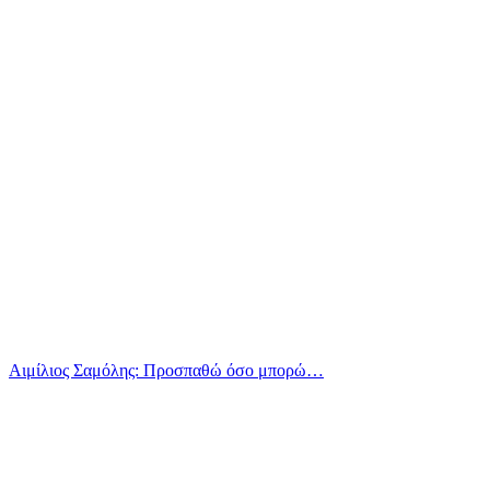
Αιμίλιος Σαμόλης: Προσπαθώ όσο μπορώ…