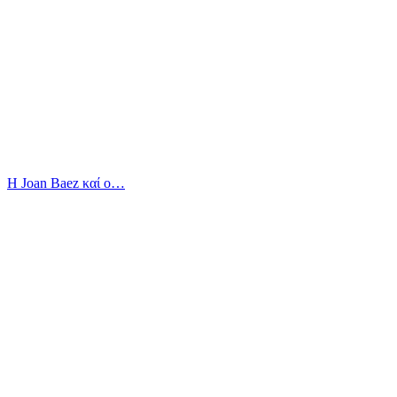
Η Joan Baez καί ο…