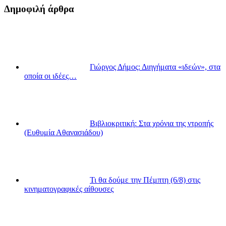
Δημοφιλή άρθρα
Γιώργος Δήμος: Διηγήματα «ιδεών», στα
οποία οι ιδέες…
Βιβλιοκριτική: Στα χρόνια της ντροπής
(Ευθυμία Αθανασιάδου)
Τι θα δούμε την Πέμπτη (6/8) στις
κινηματογραφικές αίθουσες