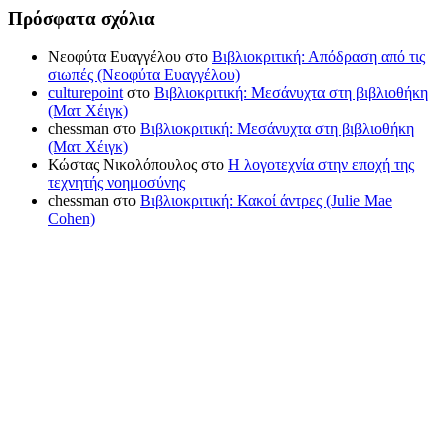
Πρόσφατα σχόλια
Νεοφύτα Ευαγγέλου
στο
Βιβλιοκριτική: Απόδραση από τις
σιωπές (Νεοφύτα Ευαγγέλου)
culturepoint
στο
Βιβλιοκριτική: Μεσάνυχτα στη βιβλιοθήκη
(Ματ Χέιγκ)
chessman
στο
Βιβλιοκριτική: Μεσάνυχτα στη βιβλιοθήκη
(Ματ Χέιγκ)
Κώστας Νικολόπουλος
στο
Η λογοτεχνία στην εποχή της
τεχνητής νοημοσύνης
chessman
στο
Βιβλιοκριτική: Κακοί άντρες (Julie Mae
Cohen)