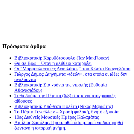
Πρόσφατα άρθρα
Βιβλιοκριτική: Καρυδότσουφλο (Ίαν ΜακΓιούαν)
Θα σε Βρω – Όταν η αλήθεια καταρρέει
Οι “Μορφοπλαστικές Αναπλάσεις” του Κώστα Ευαγγελάτου
Γιώργος Δήμος: Διηγήματα «ιδεών», στα οποία οι ιδέες δεν
αναλύονται
Βιβλιοκριτική: Στα χρόνια της ντροπής (Ευθυμία
Αθανασιάδου)
Τι θα δούμε την Πέμπτη (6/8) στις κινηματογραφικές
αίθουσες
Βιβλιοκριτική: Υπόθεση Πολέτη (Νίκος Μαριώτης)
Το Πάρτυ Γενεθλίων – Χρυσή φυλακή, θνητή εξουσία
10ες Διεθνείς Μουσικές Ημέρες Καλαμάτας
Αιμίλιος Σαμόλης: Προσπαθώ όσο μπορώ να διατηρηθεί
ζωντανή η ιστορική μνήμη.