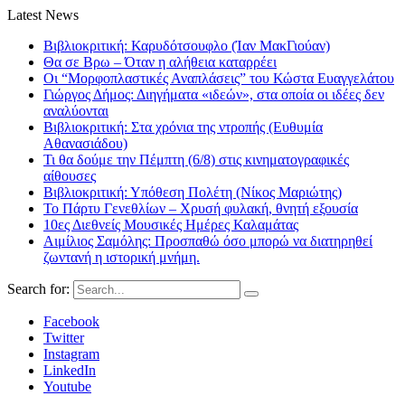
Latest News
Βιβλιοκριτική: Καρυδότσουφλο (Ίαν ΜακΓιούαν)
Θα σε Βρω – Όταν η αλήθεια καταρρέει
Οι “Μορφοπλαστικές Αναπλάσεις” του Κώστα Ευαγγελάτου
Γιώργος Δήμος: Διηγήματα «ιδεών», στα οποία οι ιδέες δεν
αναλύονται
Βιβλιοκριτική: Στα χρόνια της ντροπής (Ευθυμία
Αθανασιάδου)
Τι θα δούμε την Πέμπτη (6/8) στις κινηματογραφικές
αίθουσες
Βιβλιοκριτική: Υπόθεση Πολέτη (Νίκος Μαριώτης)
Το Πάρτυ Γενεθλίων – Χρυσή φυλακή, θνητή εξουσία
10ες Διεθνείς Μουσικές Ημέρες Καλαμάτας
Αιμίλιος Σαμόλης: Προσπαθώ όσο μπορώ να διατηρηθεί
ζωντανή η ιστορική μνήμη.
Search for:
Facebook
Twitter
Instagram
LinkedIn
Youtube