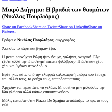
Μικρό Διήγημα: Η βραδιά των θαυμάτων
(Νικόλας Πουρλιάρος)
Share on Facebook
Share on Twitter
Share on Linkedin
Share on
Pinterest
Γράφει ο
Νικόλας Πουρλιάρος
, συγγραφέας
Άφησαν το πάρτι και βγήκαν έξω.
Η μεταμεσονύχτια Ρώμη ήταν ήσυχη, γαλήνια, ονειρική. Είχε
ζέστη αλλά την ίδια στιγμή έπεφτε ψιλόβροχο. Πιάστηκαν χέρι,
χέρι και βγήκαν στον δρόμο.
Βρέθηκαν κάτω από την ελαφριά καλοκαιρινή μπόρα που έβρεχε
τα μαλλιά τους, τα ρούχα τους, τα πρόσωπα τους.
Άρχισαν να περπατάνε, να γελάνε. Μπορεί να μην μιλούσαν την
ίδια γλώσσα αλλά κάπως επικοινωνούσαν.
Μόλις έφτασαν στην Piazza De Spagna αντάλλαξαν το πρώτο τους
φιλί.