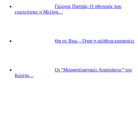
Γιώργος Παππάς: Ο ηθοποιός που
ερωτεύτηκε η Μελίνα…
Θα σε Βρω – Όταν η αλήθεια καταρρέει
Οι “Μορφοπλαστικές Αναπλάσεις” του
Κώστα…