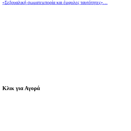
«Σεξουαλική σωματεμπορία και έμφυλες ταυτότητες»…
Κλικ για Αγορά