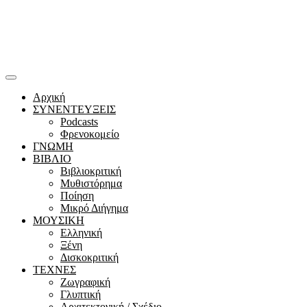
Αρχική
ΣΥΝΕΝΤΕΥΞΕΙΣ
Podcasts
Φρενοκομείο
ΓΝΩΜΗ
ΒΙΒΛΙΟ
Βιβλιοκριτική
Μυθιστόρημα
Ποίηση
Μικρό Διήγημα
ΜΟΥΣΙΚΗ
Ελληνική
Ξένη
Δισκοκριτική
ΤΕΧΝΕΣ
Ζωγραφική
Γλυπτική
Αρχιτεκτονική / Σχέδιο