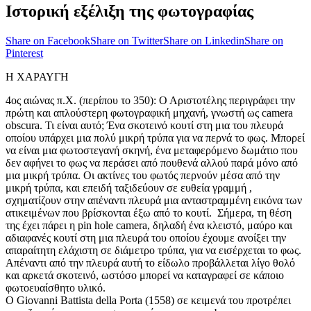
Ιστορική εξέλιξη της φωτογραφίας
Share on Facebook
Share on Twitter
Share on Linkedin
Share on
Pinterest
Η ΧΑΡΑΥΓΗ
4ος αιώνας π.Χ. (περίπου το 350): Ο Αριστοτέλης περιγράφει την
πρώτη και απλούστερη φωτογραφική μηχανή, γνωστή ως camera
obscura. Τι είναι αυτό; Ένα σκοτεινό κουτί στη μια του πλευρά
οποίου υπάρχει μια πολύ μικρή τρύπα για να περνά το φως. Μπορεί
να είναι μια φωτοστεγανή σκηνή, ένα μεταφερόμενο δωμάτιο που
δεν αφήνει το φως να περάσει από πουθενά αλλού παρά μόνο από
μια μικρή τρύπα. Οι ακτίνες του φωτός περνούν μέσα από την
μικρή τρύπα, και επειδή ταξιδεύουν σε ευθεία γραμμή ,
σχηματίζουν στην απέναντι πλευρά μια ανταστραμμένη εικόνα των
ατικειμένων που βρίσκονται έξω από το κουτί. Σήμερα, τη θέση
της έχει πάρει η pin hole camera, δηλαδή ένα κλειστό, μαύρο και
αδιαφανές κουτί στη μια πλευρά του οποίου έχουμε ανοίξει την
απαραίτητη ελάχιστη σε διάμετρο τρύπα, για να εισέρχεται το φως.
Απέναντι από την πλευρά αυτή το είδωλο προβάλλεται λίγο θολό
και αρκετά σκοτεινό, ωστόσο μπορεί να καταγραφεί σε κάποιο
φωτοευαίσθητο υλικό.
Ο Giovanni Battista della Porta (1558) σε κειμενά του προτρέπει