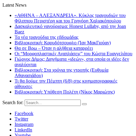
Latest News
«ΑΘΗΝΑ – ΑΛΕΞΑΝΔΡΕΙΑ». Κύκλος τραγουδιών του
Φίλιππου Περιστέρη και του Γρηγόρη Χαλιακόπουλου
Δασκαλευτικό νανούρισμα: Honest Lullaby, από την Joan
Baez
Τα νέα τραγούδια της εβδομάδας
Βιβλιοκριτική: Καρυδότσουφλο (Ίαν ΜακΓιούαν)
Θα σε Βρω – Όταν η αλήθεια καταρρέει
Οι “Μορφοπλαστικές Αναπλάσεις” του Κώστα Ευαγγελάτου
Γιώργος Δήμος: Διηγήματα «ιδεών», στα οποία οι ιδέες δεν
αναλύονται
Βιβλιοκριτική: Στα χρόνια της ντροπής (Ευθυμία
Αθανασιάδου)
Τι θα δούμε την Πέμπτη (6/8) στις κινηματογραφικές
αίθουσες
Βιβλιοκριτική: Υπόθεση Πολέτη (Νίκος Μαριώτης)
Search for:
Facebook
Twitter
Instagram
LinkedIn
Youtube