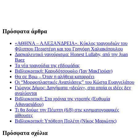
Πρόσφατα άρθρα
«ΑΘΗΝΑ – ΑΛΕΞΑΝΔΡΕΙΑ». Κύκλος τραγουδιών του
Φίλιππου Περιστέρη και του Γρηγόρη Χαλιακόπουλου
Δασκαλευτικό νανούρισμα: Honest Lullaby, από την Joan
Baez
Τα νέα τραγούδια της εβδομάδας
Βιβλιοκριτική: Καρυδότσουφλο (Ίαν ΜακΓιούαν)
Θα σε Βρω – Όταν η αλήθεια καταρρέει
Οι “Μορφοπλαστικές Αναπλάσεις” του Κώστα Ευαγγελάτου
Γιώργος Δήμος: Διηγήματα «ιδεών», στα οποία οι ιδέες δεν
αναλύονται
Βιβλιοκριτική: Στα χρόνια της ντροπής (Ευθυμία
Αθανασιάδου)
Τι θα δούμε την Πέμπτη (6/8) στις κινηματογραφικές
αίθουσες
Βιβλιοκριτική: Υπόθεση Πολέτη (Νίκος Μαριώτης)
Πρόσφατα σχόλια