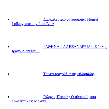
Δασκαλευτικό νανούρισμα: Honest
Lullaby, από την Joan Baez
«ΑΘΗΝΑ – ΑΛΕΞΑΝΔΡΕΙΑ». Κύκλος
τραγουδιών του…
Τα νέα τραγούδια της εβδομάδας
Γιώργος Παππάς: Ο ηθοποιός που
ερωτεύτηκε η Μελίνα…