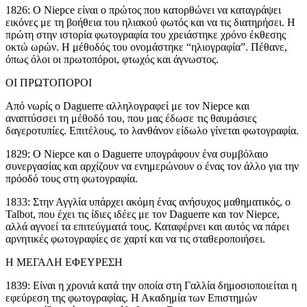
1826: Ο Niepce είναι ο πρώτος που κατορθώνει να καταγράψει
εικόνες με τη βοήθεια του ηλιακού φωτός και να τις διατηρήσει. Η
πρώτη στην ιστορία φωτογραφία του χρειάστηκε χρόνο έκθεσης
οκτώ ωρών. Η μέθοδός του ονομάστηκε “ηλιογραφία”. Πέθανε,
όπως όλοι οι πρωτοπόροι, φτωχός και άγνωστος.
ΟΙ ΠΡΩΤΟΠΟΡΟΙ
Από νωρίς ο Daguerre αλληλογραφεί με τον Niepce και
αναπτύσσει τη μέθοδό του, που μας έδωσε τις θαυμάσιες
δαγεροτυπίες. Επιτέλους, το λανθάνον είδωλο γίνεται φωτογραφία.
1829: Ο Niepce και ο Daguerre υπογράφουν ένα συμβόλαιο
συνεργασίας και αρχίζουν να ενημερώνουν ο ένας τον άλλο για την
πρόοδό τους στη φωτογραφία.
1833: Στην Αγγλία υπάρχει ακόμη ένας ανήσυχος μαθηματικός, o
Talbot, που έχει τις ίδιες ιδέες με τον Daguerre και τον Niepce,
αλλά αγνοεί τα επιτεύγματά τους. Καταφέρνει και αυτός να πάρει
αρνητικές φωτογραφίες σε χαρτί και να τις σταθεροποιήσει.
Η ΜΕΓΑΛΗ ΕΦΕΥΡΕΣΗ
1839: Είναι η χρονιά κατά την οποία στη Γαλλία δημοσιοποιείται η
εφεύρεση της φωτογραφίας. Η Ακαδημία των Επιστημών