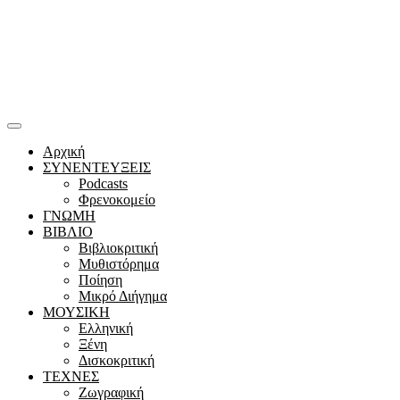
Αρχική
ΣΥΝΕΝΤΕΥΞΕΙΣ
Podcasts
Φρενοκομείο
ΓΝΩΜΗ
ΒΙΒΛΙΟ
Βιβλιοκριτική
Μυθιστόρημα
Ποίηση
Μικρό Διήγημα
ΜΟΥΣΙΚΗ
Ελληνική
Ξένη
Δισκοκριτική
ΤΕΧΝΕΣ
Ζωγραφική