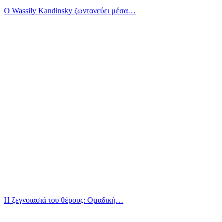
Ο Wassily Kandinsky ζωντανεύει μέσα…
Η ξεγνοιασιά του θέρους: Ομαδική…