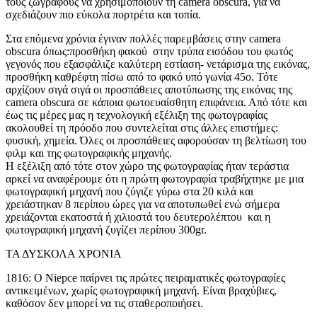
τους ζωγράφους να χρησιμοποιούν τη camera obscura, για να
σχεδιάζουν πιο εύκολα πορτρέτα και τοπία.
Στα επόμενα χρόνια έγιναν πολλές παρεμβάσεις στην camera
obscura όπως:προσθήκη φακού στην τρύπα εισόδου του φωτός
γεγονός που εξασφάλιζε καλύτερη εστίαση- νετάρισμα της εικόνας,
προσθήκη καθρέφτη πίσω από το φακό υπό γωνία 45ο. Τότε
αρχίζουν σιγά σιγά οι προσπάθειες αποτύπωσης της εικόνας της
camera obscura σε κάποια φωτοευαίσθητη επιφάνεια. Από τότε και
έως τις μέρες μας η τεχνολογική εξέλιξη της φωτογραφίας
ακολουθεί τη πρόοδο που συντελείται στις άλλες επιστήμες:
φυσική, χημεία. Όλες οι προσπάθειες αφορούσαν τη βελτίωση του
φιλμ και της φωτογραφικής μηχανής.
Η εξέλιξη από τότε στον χώρο της φωτογραφίας ήταν τεράστια
αρκεί να αναφέρουμε ότι η πρώτη φωτογραφία τραβήχτηκε με μια
φωτογραφική μηχανή που ζύγιζε γύρω στα 20 κιλά και
χρειάστηκαν 8 περίπου ώρες για να αποτυπωθεί ενώ σήμερα
χρειάζονται εκατοστά ή χιλιοστά του δευτερολέπτου και η
φωτογραφική μηχανή ζυγίζει περίπου 300gr.
ΤΑ ΔΥΣΚΟΛΑ ΧΡΟΝΙΑ
1816: Ο Niepce παίρνει τις πρώτες πειραματικές φωτογραφίες
αντικειμένων, χωρίς φωτογραφική μηχανή. Είναι βραχύβιες,
καθόσον δεν μπορεί να τις σταθεροποιήσει.