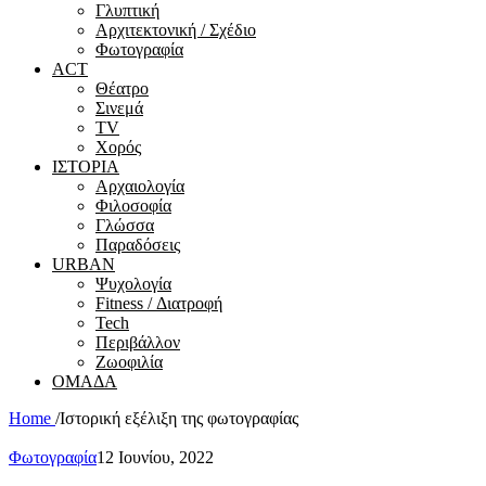
Γλυπτική
Αρχιτεκτονική / Σχέδιο
Φωτογραφία
ACT
Θέατρο
Σινεμά
ΤV
Χορός
ΙΣΤΟΡΙΑ
Αρχαιολογία
Φιλοσοφία
Γλώσσα
Παραδόσεις
URBAN
Ψυχολογία
Fitness / Διατροφή
Tech
Περιβάλλον
Ζωοφιλία
ΟΜΑΔΑ
Home
/
Ιστορική εξέλιξη της φωτογραφίας
Φωτογραφία
12 Ιουνίου, 2022