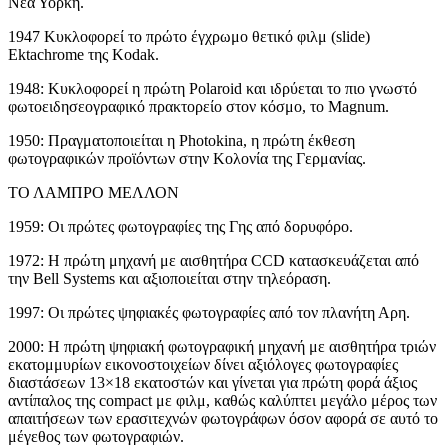
Νέα Υόρκη.
1947 Κυκλοφορεί το πρώτο έγχρωμο θετικό φιλμ (slide)
Ektachrome της Kodak.
1948: Κυκλοφορεί η πρώτη Polaroid και ιδρύεται το πιο γνωστό
φωτοειδησεογραφικό πρακτορείο στον κόσμο, το Magnum.
1950: Πραγματοποιείται η Photokina, η πρώτη έκθεση
φωτογραφικών προϊόντων στην Κολονία της Γερμανίας.
ΤΟ ΛΑΜΠΡΟ ΜΕΛΛΟΝ
1959: Οι πρώτες φωτογραφίες της Γης από δορυφόρο.
1972: Η πρώτη μηχανή με αισθητήρα CCD κατασκευάζεται από
την Bell Systems και αξιοποιείται στην τηλεόραση.
1997: Οι πρώτες ψηφιακές φωτογραφίες από τον πλανήτη Αρη.
2000: Η πρώτη ψηφιακή φωτογραφική μηχανή με αισθητήρα τριών
εκατομμυρίων εικονοστοιχείων δίνει αξιόλογες φωτογραφίες
διαστάσεων 13×18 εκατοστών και γίνεται για πρώτη φορά άξιος
αντίπαλος της compact με φιλμ, καθώς καλύπτει μεγάλο μέρος των
απαιτήσεων των ερασιτεχνών φωτογράφων όσον αφορά σε αυτό το
μέγεθος των φωτογραφιών.