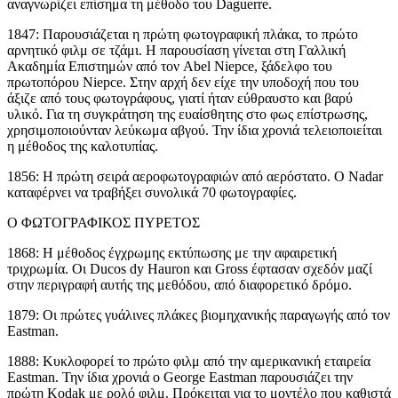
αναγνωρίζει επίσημα τη μέθοδο του Daguerre.
1847: Παρουσιάζεται η πρώτη φωτογραφική πλάκα, το πρώτο
αρνητικό φιλμ σε τζάμι. Η παρουσίαση γίνεται στη Γαλλική
Ακαδημία Επιστημών από τον Abel Niepce, ξάδελφο του
πρωτοπόρου Niepce. Στην αρχή δεν είχε την υποδοχή που του
άξιζε από τους φωτογράφους, γιατί ήταν εύθραυστο και βαρύ
υλικό. Για τη συγκράτηση της ευαίσθητης στο φως επίστρωσης,
χρησιμοποιούνταν λεύκωμα αβγού. Την ίδια χρονιά τελειοποιείται
η μέθοδος της καλοτυπίας.
1856: Η πρώτη σειρά αεροφωτογραφιών από αερόστατο. Ο Nadar
καταφέρνει να τραβήξει συνολικά 70 φωτογραφίες.
Ο ΦΩΤΟΓΡΑΦΙΚΟΣ ΠΥΡΕΤΟΣ
1868: Η μέθοδος έγχρωμης εκτύπωσης με την αφαιρετική
τριχρωμία. Οι Ducos dy Hauron και Gross έφτασαν σχεδόν μαζί
στην περιγραφή αυτής της μεθόδου, από διαφορετικό δρόμο.
1879: Οι πρώτες γυάλινες πλάκες βιομηχανικής παραγωγής από τον
Eastman.
1888: Κυκλοφορεί το πρώτο φιλμ από την αμερικανική εταιρεία
Eastman. Την ίδια χρονιά ο George Eastman παρουσιάζει την
πρώτη Kodak με ρολό φιλμ. Πρόκειται για το μοντέλο που καθιστά