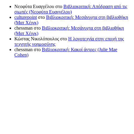
Νεοφύτα Ευαγγέλου
στο
Βιβλιοκριτική: Απόδραση από τις
σιωπές (Νεοφύτα Ευαγγέλου)
culturepoint
στο
Βιβλιοκριτική: Μεσάνυχτα στη βιβλιοθήκη
(Ματ Χέιγκ)
chessman
στο
Βιβλιοκριτική: Μεσάνυχτα στη βιβλιοθήκη
(Ματ Χέιγκ)
Κώστας Νικολόπουλος
στο
Η λογοτεχνία στην εποχή της
τεχνητής νοημοσύνης
chessman
στο
Βιβλιοκριτική: Κακοί άντρες (Julie Mae
Cohen)