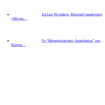
Στέλιος Πετράκης: Μουσική παράσταση
«Μέτρα…
Οι “Μορφοπλαστικές Αναπλάσεις” του
Κώστα…