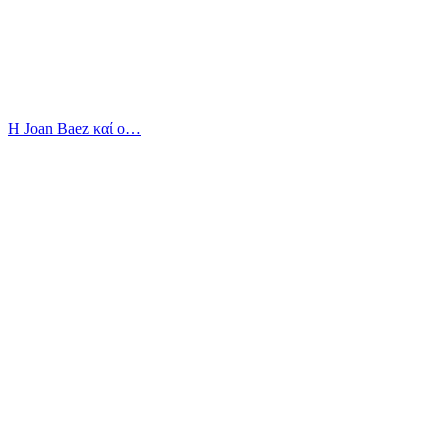
Η Joan Baez καί ο…