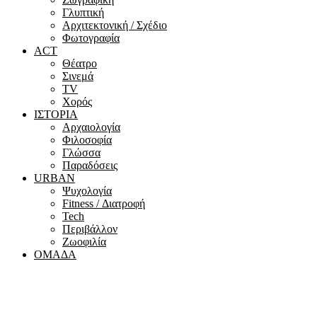
Γλυπτική
Αρχιτεκτονική / Σχέδιο
Φωτογραφία
ACT
Θέατρο
Σινεμά
ΤV
Χορός
ΙΣΤΟΡΙΑ
Αρχαιολογία
Φιλοσοφία
Γλώσσα
Παραδόσεις
URBAN
Ψυχολογία
Fitness / Διατροφή
Tech
Περιβάλλον
Ζωοφιλία
ΟΜΑΔΑ