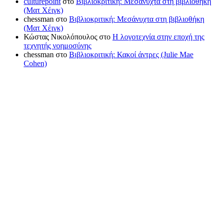
culturepoint
στο
Βιβλιοκριτική: Μεσάνυχτα στη βιβλιοθήκη
(Ματ Χέιγκ)
chessman
στο
Βιβλιοκριτική: Μεσάνυχτα στη βιβλιοθήκη
(Ματ Χέιγκ)
Κώστας Νικολόπουλος
στο
Η λογοτεχνία στην εποχή της
τεχνητής νοημοσύνης
chessman
στο
Βιβλιοκριτική: Κακοί άντρες (Julie Mae
Cohen)