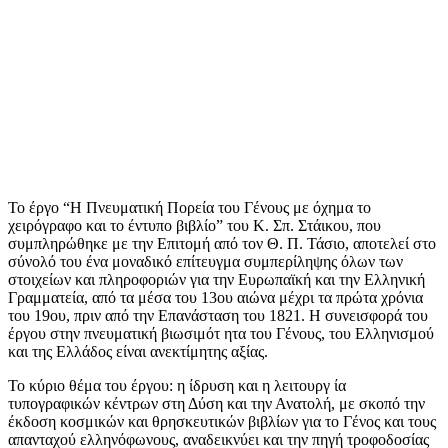
Το έργο “Η Πνευματική Πορεία του Γένους με όχημα το
χειρόγραφο και το έντυπο βιβλίο” του Κ. Σπ. Στάικου, που
συμπληρώθηκε με την Επιτομή από τον Θ. Π. Τάσιο, αποτελεί στο
σύνολό του ένα μοναδικό επίτευγμα συμπερίληψης όλων των
στοιχείων και πληροφοριών για την Ευρωπαϊκή και την Ελληνική
Γραμματεία, από τα μέσα του 13ου αιώνα μέχρι τα πρώτα χρόνια
του 19ου, πριν από την Επανάσταση του 1821. Η συνεισφορά του
έργου στην πνευματική βιωσιμότ ητα του Γένους, του Ελληνισμού
και της Ελλάδος είναι ανεκτίμητης αξίας.
Το κύριο θέμα του έργου: η ίδρυση και η λειτουργ ία
τυπογραφικών κέντρων στη Δύση και την Ανατολή, με σκοπό την
έκδοση κοσμικών και θρησκευτικών βιβλίων για το Γένος και τους
απανταχού ελληνόφωνους, αναδεικνύει και την πηγή τροφοδοσίας