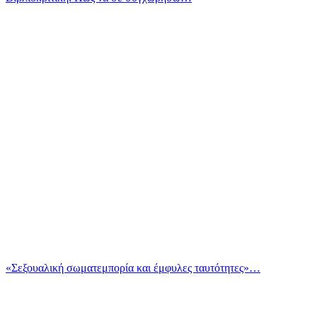
«Σεξουαλική σωματεμπορία και έμφυλες ταυτότητες»…