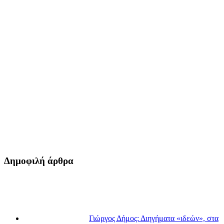
Δημοφιλή άρθρα
Γιώργος Δήμος: Διηγήματα «ιδεών», στα