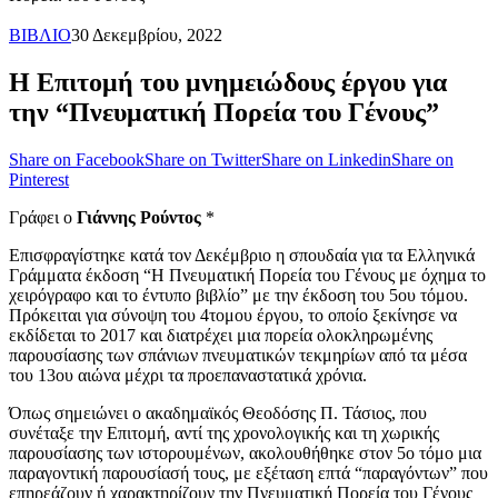
ΒΙΒΛΙΟ
30 Δεκεμβρίου, 2022
Η Επιτομή του μνημειώδους έργου για
την “Πνευματική Πορεία του Γένους”
Share on Facebook
Share on Twitter
Share on Linkedin
Share on
Pinterest
Γράφει ο
Γιάννης Ρούντος
*
Επισφραγίστηκε κατά τον Δεκέμβριο η σπουδαία για τα Ελληνικά
Γράμματα έκδοση “Η Πνευματική Πορεία του Γένους με όχημα το
χειρόγραφο και το έντυπο βιβλίο” με την έκδοση του 5ου τόμου.
Πρόκειται για σύνοψη του 4τομου έργου, το οποίο ξεκίνησε να
εκδίδεται το 2017 και διατρέχει μια πορεία ολοκληρωμένης
παρουσίασης των σπάνιων πνευματικών τεκμηρίων από τα μέσα
του 13ου αιώνα μέχρι τα προεπαναστατικά χρόνια.
Όπως σημειώνει ο ακαδημαϊκός Θεοδόσης Π. Τάσιος, που
συνέταξε την Επιτομή, αντί της χρονολογικής και τη χωρικής
παρουσίασης των ιστορουμένων, ακολουθήθηκε στον 5ο τόμο μια
παραγοντική παρουσίασή τους, με εξέταση επτά “παραγόντων” που
επηρεάζουν ή χαρακτηρίζουν την Πνευματική Πορεία του Γένους