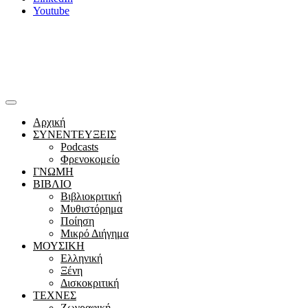
Youtube
Αρχική
ΣΥΝΕΝΤΕΥΞΕΙΣ
Podcasts
Φρενοκομείο
ΓΝΩΜΗ
ΒΙΒΛΙΟ
Βιβλιοκριτική
Μυθιστόρημα
Ποίηση
Μικρό Διήγημα
ΜΟΥΣΙΚΗ
Ελληνική
Ξένη
Δισκοκριτική
ΤΕΧΝΕΣ
Ζωγραφική