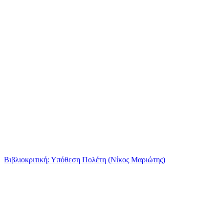
Βιβλιοκριτική: Υπόθεση Πολέτη (Νίκος Μαριώτης)