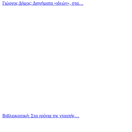
Γιώργος Δήμος: Διηγήματα «ιδεών», στα…
Βιβλιοκριτική: Στα χρόνια της ντροπής…