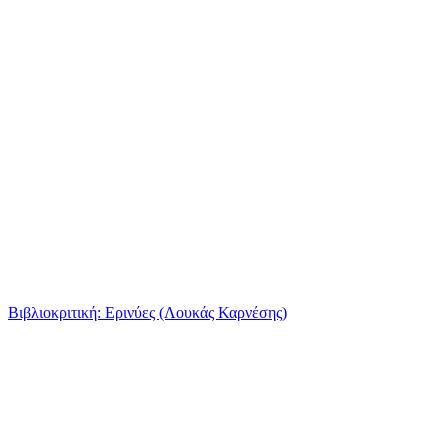
Βιβλιοκριτική: Ερινύες (Λουκάς Καρνέσης)