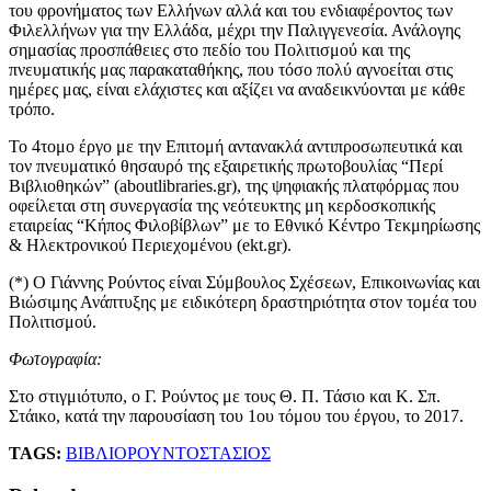
του φρονήματος των Ελλήνων αλλά και του ενδιαφέροντος των
Φιλελλήνων για την Ελλάδα, μέχρι την Παλιγγενεσία. Ανάλογης
σημασίας προσπάθειες στο πεδίο του Πολιτισμού και της
πνευματικής μας παρακαταθήκης, που τόσο πολύ αγνοείται στις
ημέρες μας, είναι ελάχιστες και αξίζει να αναδεικνύονται με κάθε
τρόπο.
Το 4τομο έργο με την Επιτομή αντανακλά αντιπροσωπευτικά και
τον πνευματικό θησαυρό της εξαιρετικής πρωτοβουλίας “Περί
Βιβλιοθηκών” (aboutlibraries.gr), της ψηφιακής πλατφόρμας που
οφείλεται στη συνεργασία της νεότευκτης μη κερδοσκοπικής
εταιρείας “Κήπος Φιλοβίβλων” με το Εθνικό Κέντρο Τεκμηρίωσης
& Ηλεκτρονικού Περιεχομένου (ekt.gr).
(*) Ο Γιάννης Ρούντος είναι Σύμβουλος Σχέσεων, Επικοινωνίας και
Βιώσιμης Ανάπτυξης με ειδικότερη δραστηριότητα στον τομέα του
Πολιτισμού.
Φωτογραφία:
Στο στιγμιότυπο, ο Γ. Ρούντος με τους Θ. Π. Τάσιο και Κ. Σπ.
Στάικο, κατά την παρουσίαση του 1ου τόμου του έργου, το 2017.
TAGS:
ΒΙΒΛΙΟ
ΡΟΥΝΤΟΣ
ΤΑΣΙΟΣ