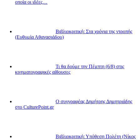
οποία οι ιδέες…
Βιβλιοκριτική: Στα χρόνια της ντροπής
(Ευθυμία Αθανασιάδου)
Τι θα δούμε την Πέμπτη (6/8) στις
κινηματογραφικές αίθουσες
Ο συγγραφέας Δημήτρης Δημητριάδης
στο CulturePoint.gr
Βιβλιοκριτική: Υπόθεση Πολέτη (Νίκος