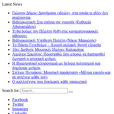
Latest News
Γιώργος Δήμος: Διηγήματα «ιδεών», στα οποία οι ιδέες δεν
αναλύονται
Βιβλιοκριτική: Στα χρόνια της ντροπής (Ευθυμία
Αθανασιάδου)
Τι θα δούμε την Πέμπτη (6/8) στις κινηματογραφικές
αίθουσες
Βιβλιοκριτική: Υπόθεση Πολέτη (Νίκος Μαριώτης)
Το Πάρτυ Γενεθλίων – Χρυσή φυλακή, θνητή εξουσία
10ες Διεθνείς Μουσικές Ημέρες Καλαμάτας
Αιμίλιος Σαμόλης: Προσπαθώ όσο μπορώ να διατηρηθεί
ζωντανή η ιστορική μνήμη.
Η Βιομηχανική κληρονομιά ως δείγμα πολιτισμού και
δημόσιας μνήμης
Στέλιος Πετράκης: Μουσική παράσταση «Μέτρα εαυτόν-και
αν αντέχεις μάθε τον»
Ο καλλιτέχνης που δοκίμασε κάθε ναρκωτικό
Search for:
Facebook
Twitter
Instagram
LinkedIn