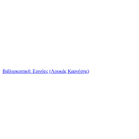
Βιβλιοκριτική: Ερινύες (Λουκάς Καρνέσης)