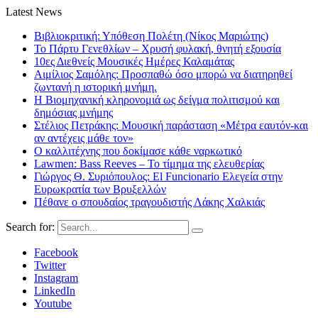
Latest News
Βιβλιοκριτική: Υπόθεση Πολέτη (Νίκος Μαριώτης)
Το Πάρτυ Γενεθλίων – Χρυσή φυλακή, θνητή εξουσία
10ες Διεθνείς Μουσικές Ημέρες Καλαμάτας
Αιμίλιος Σαμόλης: Προσπαθώ όσο μπορώ να διατηρηθεί
ζωντανή η ιστορική μνήμη.
Η Βιομηχανική κληρονομιά ως δείγμα πολιτισμού και
δημόσιας μνήμης
Στέλιος Πετράκης: Μουσική παράσταση «Μέτρα εαυτόν-και
αν αντέχεις μάθε τον»
Ο καλλιτέχνης που δοκίμασε κάθε ναρκωτικό
Lawmen: Bass Reeves – Το τίμημα της ελευθερίας
Γιώργος Θ. Συριόπουλος: El Funcionario Ελεγεία στην
Ευρωκρατία των Βρυξελλών
Πέθανε ο σπουδαίος τραγουδιστής Λάκης Χαλκιάς
Search for:
Facebook
Twitter
Instagram
LinkedIn
Youtube