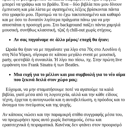
μπορεί να γράψω και το βράδυ. Ένα – δύο βιβλία που μου δίνουν
έμπνευση και μία λίστα με αγαπημένες λέξεις βρίσκονται πάντα
στο γραφείο μου. Προτιμώ να το έχω τακτοποιημένο και καθαρό
και με όσο το δυνατόν λιγότερα πράγματα πάνω για να μην
αποσπάται η προσοχή μου. Στο background παίζει πάντα χαμηλά
μουσική, συνήθως κλασσική, τζαζ ή chill-out χωρίς στίχους.
Αν σας πηγαίναμε σε άλλο μέρος/ εποχή θα ήταν;
Ωραία θα ήταν να με πηγαίνατε για λίγο στα 70ς στο Λονδίνο ή
στη Νέα Υόρκη, σίγουρα σε κάποιο μεγάλο event με μουσική,
party, φεστιβάλ ή συναυλία. Ή λίγο πιο πίσω, πχ. Στην πρώτη live
εμφάνιση του Frank Sinatra ή των Beatles.
Μια ευχή για το μέλλον και μια συμβουλή για το νέο αίμα
που ξεκινά δειλά στον χώρο μας;
Εύχομαι, να μην σταματήσουμε ποτέ να αγαπούμε τα καλά
βιβλία, γιατί μέσα από τη λογοτεχνία, αλλά και την κάθε είδους
τέχνη, έρχεται η αυτογνωσία και η αυτοβελτίωση, η πρόοδος και το
άνοιγμα του πνεύματος και της ψυχής.
Αν κάποιος νιώσει και την παραμικρή σπίθα συγγραφής μέσα του,
να προχωρήσει προς αυτό χωρίς δισταγμούς, έστω και
ερασιτεχνικά ή πειραματικά. Κανένας δεν φτάνει στον προορισμό