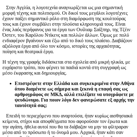
Στην Αγγλία, η λογοτεχνία αναγνωρίζεται ως μια σημαντική
μορφή τέχνης και πολιτισμού. Οι δικοί τους μεγάλοι λογοτέχνες
έχουν παίξει σημαντικό ρόλο στη διαμόρφωση της κουλτούρας
τους και έχουν συμβάλει στην πλούσια κληρονομιά τους. Είναι
ένας λαός περήφανος για τα έργα των Ουίλιαμ Σαίξπηρ, της Τζέιν
Όστεν, του Καρόλου Ντίκενς και πολλών άλλων. Όμως με πολύ
ενδιαφέρον βγαίνουν και έξω από το δικό τους πλαίσιο. Διαβάζουν
αξιόλογα έργα από όλο τον κόσμο, ιστορίες της αρχαιότητας,
ποίηση και θεατρικά έργα.
Η τέχνη της γραφής διδάσκεται στα σχολεία από μικρή ηλικία, με
ευχάριστο τρόπο, που φέρνει τα παιδιά κοντά στη συγγραφή ως
μέσο έκφρασης και δημιουργίας.
Επιστρέφετε στην Ελλάδα και συγκεκριμένα στην Αθήνα
όπου διαμένετε ως σήμερα και ξεκινά η επαφή σας ως
αρθρογράφος σε ΜΚΔ, αλλά επιλέξατε να υπογράφετε με
ψευδώνυμο. Για ποιον λόγο δεν φανερώσατε εξ αρχής την
ταυτότητά σας;
Επειδή το περιεχόμενο που αναρτούσα, ήταν κυρίως αισθησιακά
κείμενα, στίχοι και αποφθέγματα που αφορούσαν τον έρωτα και
την αγάπη, ήθελα αυτοί που θα τα διάβαζαν να μην τα φίλτραραν
μέσα από το πρόσωπο ή το όνομά μου. Αρχικά, ήταν κάτι σαν