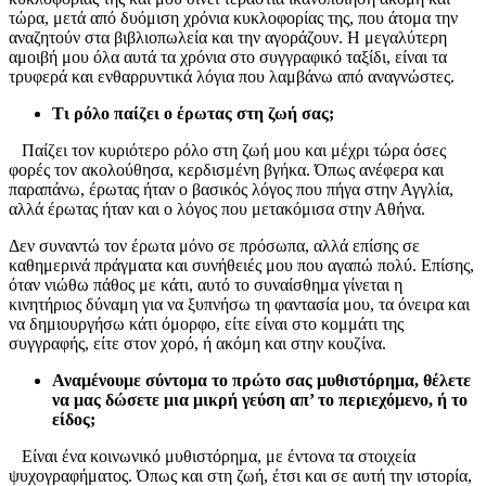
τώρα, μετά από δυόμιση χρόνια κυκλοφορίας της, που άτομα την
αναζητούν στα βιβλιοπωλεία και την αγοράζουν. Η μεγαλύτερη
αμοιβή μου όλα αυτά τα χρόνια στο συγγραφικό ταξίδι, είναι τα
τρυφερά και ενθαρρυντικά λόγια που λαμβάνω από αναγνώστες.
Τι ρόλο παίζει ο έρωτας στη ζωή σας;
Παίζει τον κυριότερο ρόλο στη ζωή μου και μέχρι τώρα όσες
φορές τον ακολούθησα, κερδισμένη βγήκα. Όπως ανέφερα και
παραπάνω, έρωτας ήταν ο βασικός λόγος που πήγα στην Αγγλία,
αλλά έρωτας ήταν και ο λόγος που μετακόμισα στην Αθήνα.
Δεν συναντώ τον έρωτα μόνο σε πρόσωπα, αλλά επίσης σε
καθημερινά πράγματα και συνήθειές μου που αγαπώ πολύ. Επίσης,
όταν νιώθω πάθος με κάτι, αυτό το συναίσθημα γίνεται η
κινητήριος δύναμη για να ξυπνήσω τη φαντασία μου, τα όνειρα και
να δημιουργήσω κάτι όμορφο, είτε είναι στο κομμάτι της
συγγραφής, είτε στον χορό, ή ακόμη και στην κουζίνα.
Αναμένουμε σύντομα το πρώτο σας μυθιστόρημα, θέλετε
να μας δώσετε μια μικρή γεύση απ’ το περιεχόμενο, ή το
είδος;
Είναι ένα κοινωνικό μυθιστόρημα, με έντονα τα στοιχεία
ψυχογραφήματος. Όπως και στη ζωή, έτσι και σε αυτή την ιστορία,