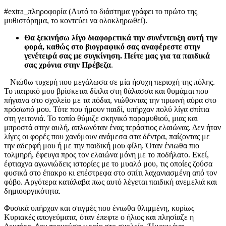
#extra_πληροφορία (Αυτό το διάστημα γράφει το πρώτο της
μυθιστόρημα, το κοντεύει να ολοκληρωθεί).
Θα ξεκινήσω λίγο διαφορετικά την συνέντευξη αυτή την
φορά, καθώς στο βιογραφικό σας αναφέρεστε στην
γενέτειρά σας με συγκίνηση. Πείτε μας για τα παιδικά
σας χρόνια στην Πρέβεζα
.
Νιώθω τυχερή που μεγάλωσα σε μία ήσυχη περιοχή της πόλης.
Το πατρικό μου βρίσκεται δίπλα στη θάλασσα και θυμάμαι που
πήγαινα στο σχολείο με τα πόδια, νιώθοντας την πρωινή αύρα στο
πρόσωπό μου. Τότε που ήμουν παιδί, υπήρχαν πολύ λίγα σπίτια
στη γειτονιά. Το τοπίο θύμιζε σκηνικό παραμυθιού, μιας και
μπροστά στην αυλή, απλωνόταν ένας τεράστιος ελαιώνας. Δεν ήταν
λίγες οι φορές που χανόμουν ανάμεσα στα δέντρα, παίζοντας με
την αδερφή μου ή με την παιδική μου φίλη. Όταν ένιωθα πιο
τολμηρή, έφευγα προς τον ελαιώνα μόνη με το ποδήλατο. Εκεί,
έφτιαχνα αγωνιώδεις ιστορίες με το μυαλό μου, τις οποίες ζούσα
φυσικά στο έπακρο κι επέστρεφα στο σπίτι λαχανιασμένη από τον
φόβο. Αργότερα κατάλαβα πως αυτό λέγεται παιδική ανεμελιά και
δημιουργικότητα.
Φυσικά υπήρχαν και στιγμές που ένιωθα θλιμμένη, κυρίως
Κυριακές απογεύματα, όταν έπεφτε ο ήλιος και πλησίαζε η