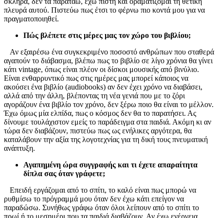
σκληρά, δεν τα παρατάω, έχω πίστη και οραματίζομαι τη θετική
πλευρά αυτού. Πιστεύω πως έτσι το φέρνω πιο κοντά μου για να
πραγματοποιηθεί.
Πώς βλέπετε στις μέρες μας τον χώρο του βιβλίου;
Αν εξαιρέσω ένα συγκεκριμένο ποσοστό ανθρώπων που σταθερά
αγαπούν το διάβασμα, βλέπω πως το βιβλίο σε λίγο χρόνια θα γίνει
κάτι vintage, όπως είναι πλέον οι δίσκοι μουσικής από βινύλιο.
Είναι ενθαρρυντικό πως στις ημέρες μας μπορεί κάποιος να
ακούσει ένα βιβλίο (audiobooks) αν δεν έχει χρόνο να διαβάσει,
αλλά από την άλλη, βλέποντας τη νέα γενιά που με το ζόρι
αγοράζουν ένα βιβλίο τον χρόνο, δεν ξέρω ποιο θα είναι το μέλλον.
Έχω όμως μία ελπίδα, πως ο κόσμος δεν θα το παρατήσει. Ας
δίνουμε τουλάχιστον εμείς το παράδειγμα στα παιδιά. Ακόμη κι αν
τώρα δεν διαβάζουν, πιστεύω πως ως ενήλικες αργότερα, θα
καταλάβουν την αξία της λογοτεχνίας για τη δική τους πνευματική
ανάπτυξη.
Αγαπημένη ώρα συγγραφής και τι έχετε απαραίτητα
δίπλα σας όταν γράφετε;
Επειδή εργάζομαι από το σπίτι, το καλό είναι πως μπορώ να
ρυθμίσω το πρόγραμμά μου όταν δεν έχω κάτι επείγον να
παραδώσω. Συνήθως γράφω όταν όλοι λείπουν από το σπίτι το
πρωί ή το μεσημέρι που τα παιδιά διαβάζουν. Αν έχω ενέργεια