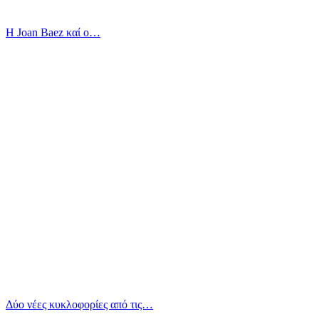
Η Joan Baez καί ο…
Δύο νέες κυκλοφορίες από τις…