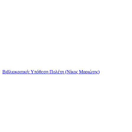
Βιβλιοκριτική: Υπόθεση Πολέτη (Νίκος Μαριώτης)