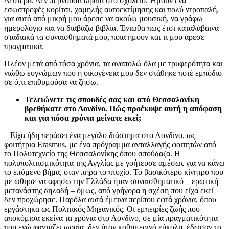
Δευτέρα. Δεν περνούσα ωραία στο σχολείο. Ήμουν ένα
εσωστρεφές κορίτσι, χαμηλής αυτοεκτίμησης και πολύ ντροπαλή,
για αυτό από μικρή μου άρεσε να ακούω μουσική, να γράφω
ημερολόγιο και να διαβάζω βιβλία. Ένιωθα πως έτσι καταλάβαινα
σταδιακά τα συναισθήματά μου, ποια ήμουν και τι μου άρεσε
πραγματικά.
Πλέον μετά από τόσα χρόνια, τα αναπολώ όλα με τρυφερότητα και
νιώθω ευγνώμων που η οικογένειά μου δεν στάθηκε ποτέ εμπόδιο
σε ό,τι επιθυμούσα να ζήσω.
Τελειώνετε τις σπουδές σας και από Θεσσαλονίκη
βρεθήκατε στο Λονδίνο. Πώς προέκυψε αυτή η απόφαση
και για πόσα χρόνια μείνατε εκεί;
Είχα ήδη περάσει ένα μεγάλο διάστημα στο Λονδίνο, ως
φοιτήτρια Erasmus, με ένα πρόγραμμα ανταλλαγής φοιτητών από
το Πολυτεχνείο της Θεσσαλονίκης όπου σπούδαζα. Η
πολυπολιτισμικότητα της Αγγλίας με γοήτευσε αμέσως για να κάνω
το επόμενο βήμα, όταν πήρα το πτυχίο. Το βασικότερο κίνητρο που
με ώθησε να αφήσω την Ελλάδα ήταν συναισθηματικό – ερωτική
μετανάστης δηλαδή – όμως, από γρήγορα η σχέση που είχα εκεί
δεν προχώρησε. Παρόλα αυτά έμεινα περίπου εφτά χρόνια, όπου
εργάστηκα ως Πολιτικός Μηχανικός. Οι εμπειρίες ζωής που
αποκόμισα εκείνα τα χρόνια στο Λονδίνο, σε μία πραγματικότητα
που ενώ φαντάζει ωραία, δεν ήταν καθημερινά εύκολη, έδωσαν τα