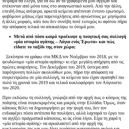
πείραμα θα έλεγα, για να δω αν τα γραφόμενά μου άγγιζαν και
στέκονταν από μόνα τους στο αναγνωστικό κοινό. Από την άλλη,
επειδή όπως ανέφερα, αρκετά κείμενα απέπνεαν έντονο ερωτισμό,
φοβόμουν μήπως είχα παρενοχλήσεις από αγνώστους με μηνύματα
ή άλλες μορφές, κάτι που δεν συνέβη ποτέ ευτυχώς κι αφότου πήρα
την απόφαση τελικά να αποκαλύψω το όνομά μου.
Μετά από πόσο καιρό προέκυψε η ποιητική σας συλλογή
«μία ιστορία αγάπης – Λόγια ενός Έρωτα» και πώς
είδατε το ταξίδι της στον χώρο;
Ξεκίνησα να γράφω στα ΜΚΔ τον Νοέμβριο του 2018, με το
ψευδώνυμο «μία ιστορία αγάπης» κι είχε μεγάλη απήχηση από τις
πρώτες αναρτήσεις. Τον Δεκέμβριο του 2019, ύστερα από
παρότρυνση πολλών ακολούθων μου, πήρα την απόφαση να
συγκεντρώσω σε μία συλλογή, τα κείμενα που είχαν αγαπηθεί πιο
πολύ τη χρονιά του 2019 και τελικά κυκλοφόρησε τον Αύγουστο
του 2020.
Πριν εκδώσω τη συλλογή, γνώριζα από την αρχή πως ο κόσμος της
ποίησης είναι συγκεκριμένος και μικρός στην Ελλάδα. Όμως, όταν
κάποιος θέλει να δημιουργήσει με την ψυχή του, δεν τον
ενδιαφέρει πόσα αντίτυπα θα πουλήσει, αλλά λαχταρά το έργο του
να αγγίξει πραγματικά κάποιους, κι ας είναι λίγοι. Είχα τη χαρά η
«μία ιστορία αγάπης» να αγκαλιαστεί από την αρχή της
κυκλοφορίας της και μου δίνει τεράστια ικανοποίηση ακόμη και