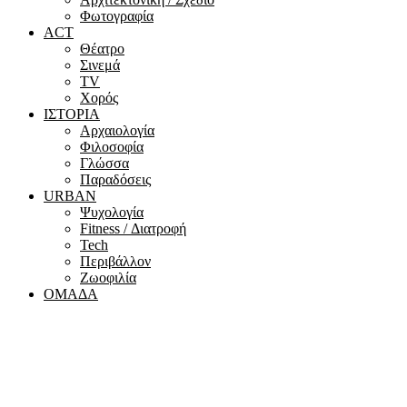
Φωτογραφία
ACT
Θέατρο
Σινεμά
ΤV
Χορός
ΙΣΤΟΡΙΑ
Αρχαιολογία
Φιλοσοφία
Γλώσσα
Παραδόσεις
URBAN
Ψυχολογία
Fitness / Διατροφή
Tech
Περιβάλλον
Ζωοφιλία
ΟΜΑΔΑ