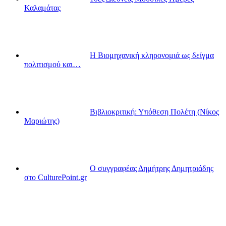
Καλαμάτας
Η Βιομηχανική κληρονομιά ως δείγμα
πολιτισμού και…
Βιβλιοκριτική: Υπόθεση Πολέτη (Νίκος
Μαριώτης)
Ο συγγραφέας Δημήτρης Δημητριάδης
στο CulturePoint.gr