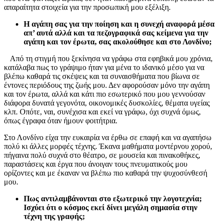
απαραίτητα στοιχεία για την προσωπική μου εξέλιξη.
Η αγάπη σας για την ποίηση και η συνεχή αναφορά μέσα
απ’ αυτά αλλά και τα πεζογραφικά σας κείμενα για την
αγάπη και τον έρωτα, σας ακολούθησε και στο Λονδίνο;
Από τη στιγμή που ξεκίνησα να γράφω στα εφηβικά μου χρόνια,
κατάλαβα πως το γράψιμο ήταν για μένα το ιδανικό μέσο για να
βλέπω καθαρά τις σκέψεις και τα συναισθήματα που βίωνα σε
έντονες περιόδους της ζωής μου. Δεν αφορούσαν μόνο την αγάπη
και τον έρωτα, αλλά και κάτι πιο εσωτερικό που μου γεννούσαν
διάφορα δυνατά γεγονότα, οικονομικές δυσκολίες, θέματα υγείας
κλπ. Οπότε, ναι, συνέχισα και εκεί να γράφω, όχι συχνά όμως,
όπως έγραφα όταν ήμουν φοιτήτρια.
Στο Λονδίνο είχα την ευκαιρία να έρθω σε επαφή και να αγαπήσω
πολύ κι άλλες μορφές τέχνης. Έκανα μαθήματα μοντέρνου χορού,
πήγαινα πολύ συχνά στο θέατρο, σε μουσεία και πινακοθήκες,
παραστάσεις και έργα που άνοιγαν τους πνευματικούς μου
ορίζοντες και με έκαναν να βλέπω πιο καθαρά την ψυχοσύνθεσή
μου.
Πως αντιλαμβάνονται στο εξωτερικό την λογοτεχνία;
Ισχύει ότι ο κόσμος εκεί δίνει μεγάλη σημασία στην
τέχνη της γραφής;