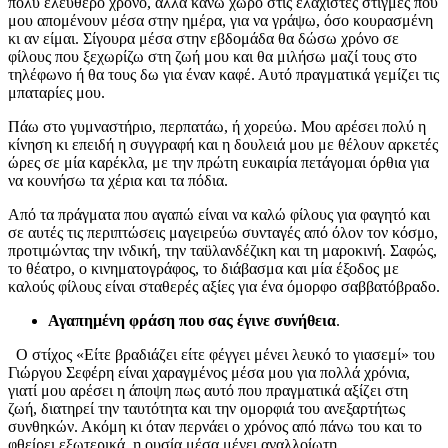
πολύ ελεύθερο χρόνο, αλλά κάνω χώρο στις ελάχιστες στιγμές που
μου απομένουν μέσα στην ημέρα, για να γράψω, όσο κουρασμένη
κι αν είμαι. Σίγουρα μέσα στην εβδομάδα θα δώσω χρόνο σε
φίλους που ξεχωρίζω στη ζωή μου και θα μιλήσω μαζί τους στο
τηλέφωνο ή θα τους δω για έναν καφέ. Αυτό πραγματικά γεμίζει τις
μπαταρίες μου.
Πάω στο γυμναστήριο, περπατάω, ή χορεύω. Μου αρέσει πολύ η
κίνηση κι επειδή η συγγραφή και η δουλειά μου με θέλουν αρκετές
ώρες σε μία καρέκλα, με την πρώτη ευκαιρία πετάγομαι όρθια για
να κουνήσω τα χέρια και τα πόδια.
Από τα πράγματα που αγαπώ είναι να καλώ φίλους για φαγητό και
σε αυτές τις περιπτώσεις μαγειρεύω συνταγές από όλον τον κόσμο,
προτιμώντας την ινδική, την ταϋλανδέζικη και τη μαροκινή. Σαφώς,
το θέατρο, ο κινηματογράφος, το διάβασμα και μία έξοδος με
καλούς φίλους είναι σταθερές αξίες για ένα όμορφο σαββατόβραδο.
Αγαπημένη φράση που σας έγινε συνήθεια
.
Ο στίχος «Είτε βραδιάζει είτε φέγγει μένει λευκό το γιασεμί» του
Γιώργου Σεφέρη είναι χαραγμένος μέσα μου για πολλά χρόνια,
γιατί μου αρέσει η άποψη πως αυτό που πραγματικά αξίζει στη
ζωή, διατηρεί την ταυτότητα και την ομορφιά του ανεξαρτήτως
συνθηκών. Ακόμη κι όταν περνάει ο χρόνος από πάνω του και το
φθείρει εξωτερικά, η ουσία μέσα μένει αναλλοίωτη.