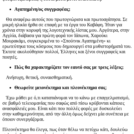
Αγαπημένη/ος συγγραφέας;
Θα αναφέρω αυτούς που πρωτογνώρισα και πρωτοαγάπησα. Σε
μικρή ηλικία ήρθα σε επαφή με τα έργα του Καβάφη. Ήταν για
χρόνια στην κορυφή της λογοτεχνικής λίστας μου. Αργότερα, στην
Αγγλία, διάβασα για πρώτη φορά τον Ιάπωνα, Χαρούκι
Μουρακάμι, συγκεκριμένα το «Σπούτνικ Αγαπημένη» κι
ερωτεύτηκα τους κόσμους που δημιουργεί στα μυθιστορήματά του.
Έκτοτε ακολούθησαν πολλοί, Έλληνες και ξένοι συγγραφείς και
ποιητές.
Πώς θα χαρακτηρίζατε τον εαυτό σας με τρεις λέξεις;
Ανήσυχη, θετική, συναισθηματική.
Θεωρείτε μειονέκτημα και πλεονέκτημα σας
;
Έχω μάθει με ό,τι καταπιάνομαι να το κάνω με επαγγελματισμό,
σε βαθμό τελειομανίας που σαφώς από πίσω κρύβονται κάποιες
ανασφάλειές μου. Είναι κάτι που πολλές φορές με δυσκολεύει
στην καθημερινότητα, από την άλλη όμως δείχνει μία συνέπεια με
όποιον συνεργάζομαι.
Πλεονέκτημα θα έλεγα, πως όταν θέλω να πετύχω κάτι, δουλεύω