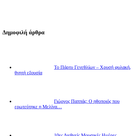
Δημοφιλή άρθρα
Το Πάρτυ Γενεθλίων – Χρυσή φυλακή,
θνητή εξουσία
Γιώργος Παππάς: Ο ηθοποιός που
ερωτεύτηκε η Μελίνα…
10ες Διεθνείς Μουσικές Ημέρες