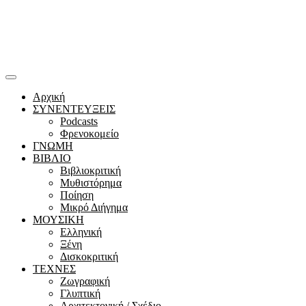
Αρχική
ΣΥΝΕΝΤΕΥΞΕΙΣ
Podcasts
Φρενοκομείο
ΓΝΩΜΗ
ΒΙΒΛΙΟ
Βιβλιοκριτική
Μυθιστόρημα
Ποίηση
Μικρό Διήγημα
ΜΟΥΣΙΚΗ
Ελληνική
Ξένη
Δισκοκριτική
ΤΕΧΝΕΣ
Ζωγραφική
Γλυπτική
Αρχιτεκτονική / Σχέδιο