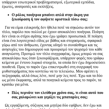
υπάρχουν εσωτερικοί προβληματισμοί, εξωτερικά εμπόδια,
έρωτες, ανατροπές και εκπλήξεις.
Ο ρόλος ποιήτρια μπαίνει απλά στην άκρη για
ξεκούραση ή τον αφήνετε οριστικά πίσω σας;
Για να είμαι ειλικρινής δεν ήθελα ποτέ να σηκώσω αυτόν τον
τίτλο, παρόλο που πολλοί με έχουν αποκαλέσει ποιήτρια. Ποίηση
δεν είναι οι στίχοι αγάπης που έχω γράψει προσωπικά. Η ποίηση
είναι ένα λογοτεχνικό είδος με βάθος και στοχασμούς, σφαιρικά
γύρω από τον άνθρωπο, έχοντας οδηγό το συναίσθημα και τις
ανησυχίες του δημιουργού και προορισμό τον ψυχισμό του κάθε
αναγνώστη. Προτιμώ τον τίτλο συγγραφέας, όμως μπορώ να σας
αποκαλύψω πως όταν ξεκουράζομαι, υπάρχουν φορές που γράφω
κείμενα με έντονο λυρικό στοιχείο, τα οποία δεν έχω δημοσιεύσει
πουθενά. Προς το παρόν έχω επικεντρωθεί στη συγγραφή του
μυθιστορήματος που κοντεύω να το τελειώσω. Μου αρέσει η
πεζογραφία, αλλά όπως λένε, ποτέ μην λες ποτέ. Έχω και τα δύο
ως μέσο έκφρασης, απλά τα ποιητικά κείμενα προς το παρόν, τα
κρατάω για μένα.
Πώς περνάτε τον ελεύθερο χρόνο σας, τι είναι αυτό που
σας χαλαρώνει και γεμίζει τις μπαταρίες σας;
Ως εργαζόμενη, σύζυγος και μητέρα δύο εφήβων, δεν έχω και