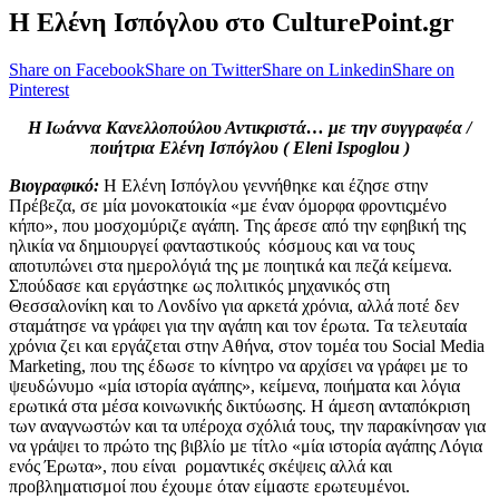
Η Ελένη Ισπόγλου στο CulturePoint.gr
Share on Facebook
Share on Twitter
Share on Linkedin
Share on
Pinterest
Η Ιωάννα Κανελλοπούλου Αντικριστά… με την συγγραφέα /
ποιήτρια Ελένη Ισπόγλου ( Eleni Ispoglou )
Βιογραφικό:
Η Ελένη Ισπόγλου γεννήθηκε και έζησε στην
Πρέβεζα, σε µία µονοκατοικία «µε έναν όµορφα φροντιςµένο
κήπο», που µοσχοµύριζε αγάπη. Της άρεσε από την εφηβική της
ηλικία να δηµιουργεί φανταστικούς κόσμους και να τους
αποτυπώνει στα ηµερολόγιά της µε ποιητικά και πεζά κείµενα.
Σπούδασε και εργάστηκε ως πολιτικός µηχανικός στη
Θεσσαλονίκη και το Λονδίνο για αρκετά χρόνια, αλλά ποτέ δεν
σταµάτησε να γράφει για την αγάπη και τον έρωτα. Τα τελευταία
χρόνια ζει και εργάζεται στην Αθήνα, στον τοµέα του Social Media
Marketing, που της έδωσε το κίνητρο να αρχίσει να γράφει µε το
ψευδώνυµο «µία ιστορία αγάπης», κείµενα, ποιήµατα και λόγια
ερωτικά στα µέσα κοινωνικής δικτύωσης. Η άµεση ανταπόκριση
των αναγνωστών και τα υπέροχα σχόλιά τους, την παρακίνησαν για
να γράψει το πρώτο της βιβλίο µε τίτλο «μία ιστορία αγάπης Λόγια
ενός Έρωτα», που είναι ροµαντικές σκέψεις αλλά και
προβληματισμοί που έχουμε όταν είμαστε ερωτευμένοι.