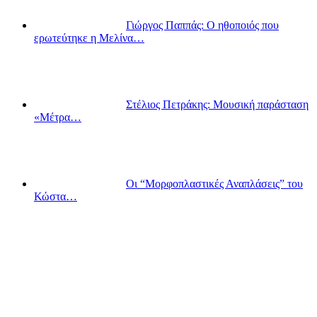
Γιώργος Παππάς: Ο ηθοποιός που
ερωτεύτηκε η Μελίνα…
Στέλιος Πετράκης: Μουσική παράσταση
«Μέτρα…
Οι “Μορφοπλαστικές Αναπλάσεις” του
Κώστα…