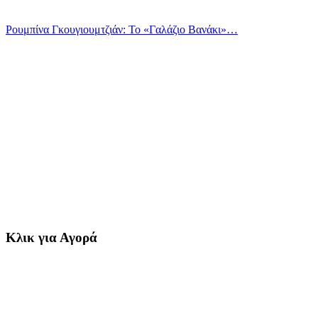
Ρουμπίνα Γκουγιουμτζιάν: Το «Γαλάζιο Βανάκι»…
Κλικ για Αγορά