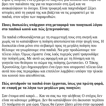
βρει τον παλιάτσο της για να πορευτούν στη ζωή και να
ανακαλύψουν το όνειρο. Είναι τρυφερή και παιχνιδιάρα! Ξέρει
ιστορίες από τη γιαγιά της και βιάζεται να τις μοιραστεί με τα
παιδιά, στον κήπο των παραμυθιών.
Ποιες δυσκολίες υπάρχουν στη μεταφορά του ποιητικού λόγου
στο παιδικό κοινό και πώς ξεπερνιούνται;
Τα παιδιά ενθουσιάζονται με τη συμμετοχή τους στη σκηνή και
χωρίς να το καταλάβουν η ποίηση αποτυπώνεται στην ψυχή τους. Η
δυσκολία είναι μόνο στο σεβασμό προς τη μεγάλη ποίηση που
θέλουμε να γνωρίσουμε στα παιδιά. Να μην προδώσουμε τον
τέλειο λόγο. Όμως είμαστε ένας λαός τυχερός γιατί τραγουδάμε
την ποίησή μας. Με αυτό ως αφορμή και με τη δύναμη και τη
γοητεία του θεάτρου το σώμα της ποίησης ζωντανεύει. Ο Τάκης
Χρυσούλης έχει δημιουργήσει ένα έργο που ισορροπεί τέλεια όλα
αυτά που σας περιγράφω και επιπλέον λαμβάνει υπόψιν την ηλικία
του κοινού που απευθύνεται.
Πώς αντιδρούν τα παιδιά όταν έρχονται, ίσως για πρώτη φορά,
σε επαφή με τα λόγια των μεγάλων μας ποιητών;
Σαν έτοιμα από καιρό… Και να σας πω την αλήθεια; Ο στόχος δεν
είναι να κάνουμε μάθημα. Δεν θα καταλάβουν ότι άκουσαν περίπου
15 ποιήματα σε μια ώρα. Όμως θα έχουν ζήσει μέσα στην ομορφιά