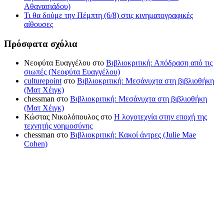
Αθανασιάδου)
Τι θα δούμε την Πέμπτη (6/8) στις κινηματογραφικές
αίθουσες
Πρόσφατα σχόλια
Νεοφύτα Ευαγγέλου
στο
Βιβλιοκριτική: Απόδραση από τις
σιωπές (Νεοφύτα Ευαγγέλου)
culturepoint
στο
Βιβλιοκριτική: Μεσάνυχτα στη βιβλιοθήκη
(Ματ Χέιγκ)
chessman
στο
Βιβλιοκριτική: Μεσάνυχτα στη βιβλιοθήκη
(Ματ Χέιγκ)
Κώστας Νικολόπουλος
στο
Η λογοτεχνία στην εποχή της
τεχνητής νοημοσύνης
chessman
στο
Βιβλιοκριτική: Κακοί άντρες (Julie Mae
Cohen)