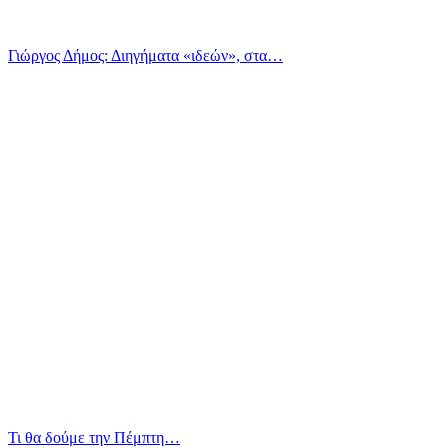
Γιώργος Δήμος: Διηγήματα «ιδεών», στα…
Τι θα δούμε την Πέμπτη…