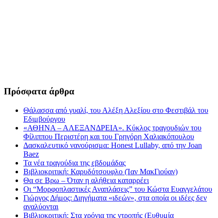
Πρόσφατα άρθρα
Θάλασσα από γυαλί, του Αλέξη Αλεξίου στο Φεστιβάλ του
Εδιμβούργου
«ΑΘΗΝΑ – ΑΛΕΞΑΝΔΡΕΙΑ». Κύκλος τραγουδιών του
Φίλιππου Περιστέρη και του Γρηγόρη Χαλιακόπουλου
Δασκαλευτικό νανούρισμα: Honest Lullaby, από την Joan
Baez
Τα νέα τραγούδια της εβδομάδας
Βιβλιοκριτική: Καρυδότσουφλο (Ίαν ΜακΓιούαν)
Θα σε Βρω – Όταν η αλήθεια καταρρέει
Οι “Μορφοπλαστικές Αναπλάσεις” του Κώστα Ευαγγελάτου
Γιώργος Δήμος: Διηγήματα «ιδεών», στα οποία οι ιδέες δεν
αναλύονται
Βιβλιοκριτική: Στα χρόνια της ντροπής (Ευθυμία