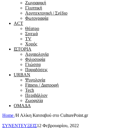
Ζωγραφική
Γλυπτική
Αρχιτεκτονική / Σχέδιο
Φωτογραφία
ACT
Θέατρο
Σινεμά
ΤV
Χορός
ΙΣΤΟΡΙΑ
Αρχαιολογία
Φιλοσοφία
Γλώσσα
Παραδόσεις
URBAN
Ψυχολογία
Fitness / Διατροφή
Tech
Περιβάλλον
Ζωοφιλία
ΟΜΑΔΑ
Home
/
Η Αλίκη Κατσαβού στο CulturePoint.gr
ΣΥΝΕΝΤΕΥΞΕΙΣ
12 Φεβρουαρίου, 2022