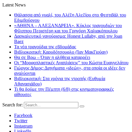
Latest News
Θάλασσα από γυαλί, του Αλέξη Αλεξίου στο Φεστιβάλ του
Εδιμβούργου
«ΑΘΗΝΑ – ΑΛΕΞΑΝΔΡΕΙΑ». Κύκλος τραγουδιών του
Φίλιππου Περιστέρη και του Γρηγόρη Χαλιακόπουλου
Δασκαλευτικό νανούρισμα: Honest Lullaby, από την Joan
Baez
Τα νέα τραγούδια της εβδομάδας
Βιβλιοκριτική: Καρυδότσουφλο (Ίαν ΜακΓιούαν)
Θα σε Βρω – Όταν η αλήθεια καταρρέει
Οι “Μορφοπλαστικές Αναπλάσεις” του Κώστα Ευαγγελάτου
Γιώργος Δήμος: Διηγήματα «ιδεών», στα οποία οι ιδέες δεν
αναλύονται
Βιβλιοκριτική: Στα χρόνια της ντροπής (Ευθυμία
Αθανασιάδου)
Τι θα δούμε την Πέμπτη (6/8) στις κινηματογραφικές
αίθουσες
Search for:
Facebook
Twitter
Instagram
LinkedIn