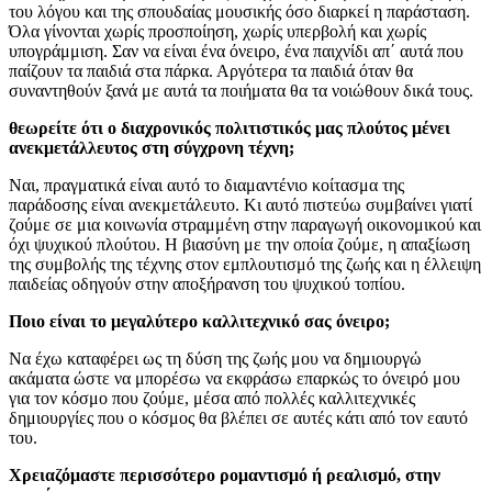
του λόγου και της σπουδαίας μουσικής όσο διαρκεί η παράσταση.
Όλα γίνονται χωρίς προσποίηση, χωρίς υπερβολή και χωρίς
υπογράμμιση. Σαν να είναι ένα όνειρο, ένα παιχνίδι απ΄ αυτά που
παίζουν τα παιδιά στα πάρκα. Αργότερα τα παιδιά όταν θα
συναντηθούν ξανά με αυτά τα ποιήματα θα τα νοιώθουν δικά τους.
θεωρείτε ότι ο διαχρονικός πολιτιστικός μας πλούτος μένει
ανεκμετάλλευτος στη σύγχρονη τέχνη;
Ναι, πραγματικά είναι αυτό το διαμαντένιο κοίτασμα της
παράδοσης είναι ανεκμετάλευτο. Κι αυτό πιστεύω συμβαίνει γιατί
ζούμε σε μια κοινωνία στραμμένη στην παραγωγή οικονομικού και
όχι ψυχικού πλούτου. Η βιασύνη με την οποία ζούμε, η απαξίωση
της συμβολής της τέχνης στον εμπλουτισμό της ζωής και η έλλειψη
παιδείας οδηγούν στην αποξήρανση του ψυχικού τοπίου.
Ποιο είναι το μεγαλύτερο καλλιτεχνικό σας όνειρο;
Να έχω καταφέρει ως τη δύση της ζωής μου να δημιουργώ
ακάματα ώστε να μπορέσω να εκφράσω επαρκώς το όνειρό μου
για τον κόσμο που ζούμε, μέσα από πολλές καλλιτεχνικές
δημιουργίες που ο κόσμος θα βλέπει σε αυτές κάτι από τον εαυτό
του.
Χρειαζόμαστε περισσότερο ρομαντισμό ή ρεαλισμό, στην