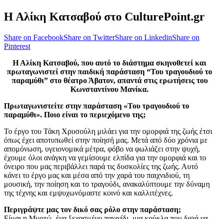
Η Αλίκη Κατσαβού στο CulturePoint.gr
Share on Facebook
Share on Twitter
Share on Linkedin
Share on
Pinterest
Η Αλίκη Κατσαβού, που αυτό το διάστημα σκηνοθετεί και
πρωταγωνιστεί στην παιδική παράσταση “Του τραγουδιού το
παραμύθι” στο θέατρο Άβατον, απαντά στις ερωτήσεις του
Κωνσταντίνου Μανίκα.
Πρωταγωνιστείτε στην παράσταση «Του τραγουδιού το
παραμύθι». Ποιο είναι το περιεχόμενο της;
Το έργο του Τάκη Χρυσούλη μιλάει για την ομορφιά της ζωής έτσι
όπως έχει αποτυπωθεί στην ποίησή μας. Μετά από δύο χρόνια με
απομόνωση, υγειονομικά μέτρα, φόβο να φωλιάζει στην ψυχή,
έχουμε όλοι ανάγκη να γεμίσουμε ελπίδα για την ομορφιά και το
όνειρο που μας περιβάλλει παρά τις δυσκολίες της ζωής. Αυτό
κάνει το έργο μας και μέσα από την χαρά του παιχνιδιού, τη
μουσική, την ποίηση και το τραγούδι, ανακαλύπτουμε την δύναμη
της τέχνης και εμψυχωνόμαστε κοινό και καλλιτέχνες.
Περιγράψτε μας τον δικό σας ρόλο στην παράσταση;
Είμαι η Μυρτώ, ένα ξεχασμένο παιχνίδι, μια κούκλα που διψά να