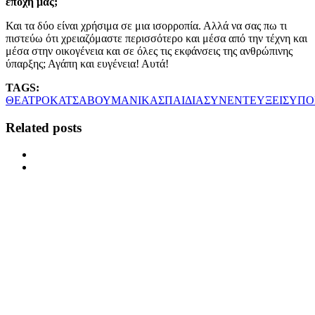
εποχή μας;
Και τα δύο είναι χρήσιμα σε μια ισορροπία. Αλλά να σας πω τι
πιστεύω ότι χρειαζόμαστε περισσότερο και μέσα από την τέχνη και
μέσα στην οικογένεια και σε όλες τις εκφάνσεις της ανθρώπινης
ύπαρξης; Αγάπη και ευγένεια! Αυτά!
TAGS:
ΘΕΑΤΡΟ
ΚΑΤΣΑΒΟΥ
ΜΑΝΙΚΑΣ
ΠΑΙΔΙΑ
ΣΥΝΕΝΤΕΥΞΕΙΣ
ΥΠΟ
Related posts