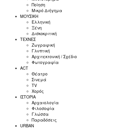
Ποίηση
Μικρό Διήγημα
ΜΟΥΣΙΚΗ
Ελληνική
Ξένη
Δισκοκριτική
ΤΕΧΝΕΣ
Ζωγραφική
Γλυπτική
Αρχιτεκτονική / Σχέδιο
Φωτογραφία
ACT
Θέατρο
Σινεμά
ΤV
Χορός
ΙΣΤΟΡΙΑ
Αρχαιολογία
Φιλοσοφία
Γλώσσα
Παραδόσεις
URBAN