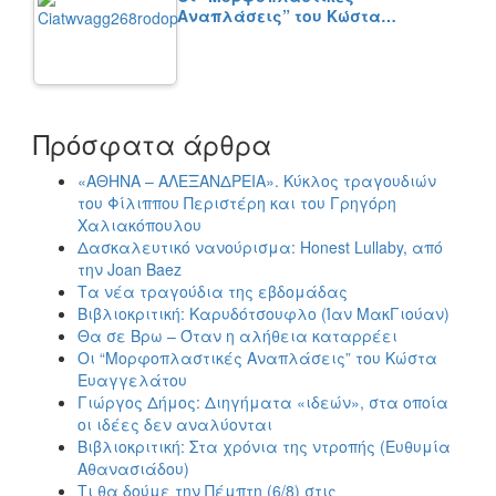
Αναπλάσεις” του Κώστα…
Πρόσφατα άρθρα
«ΑΘΗΝΑ – ΑΛΕΞΑΝΔΡΕΙΑ». Κύκλος τραγουδιών
του Φίλιππου Περιστέρη και του Γρηγόρη
Χαλιακόπουλου
Δασκαλευτικό νανούρισμα: Honest Lullaby, από
την Joan Baez
Τα νέα τραγούδια της εβδομάδας
Βιβλιοκριτική: Καρυδότσουφλο (Ίαν ΜακΓιούαν)
Θα σε Βρω – Όταν η αλήθεια καταρρέει
Οι “Μορφοπλαστικές Αναπλάσεις” του Κώστα
Ευαγγελάτου
Γιώργος Δήμος: Διηγήματα «ιδεών», στα οποία
οι ιδέες δεν αναλύονται
Βιβλιοκριτική: Στα χρόνια της ντροπής (Ευθυμία
Αθανασιάδου)
Τι θα δούμε την Πέμπτη (6/8) στις