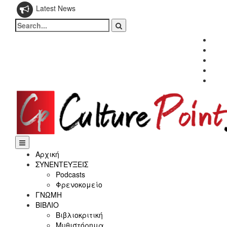
Latest News
Search
for:
Fac
Twitt
Inst
Link
Yout
Αρχική
ΣΥΝΕΝΤΕΥΞΕΙΣ
Podcasts
Φρενοκομείο
ΓΝΩΜΗ
ΒΙΒΛΙΟ
Βιβλιοκριτική
Μυθιστόρημα