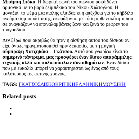
Μπάμπη Στόκα
. Η δωρική φωνή του αιώνιου ροκά δένει
αρμονικά με το βαρύ ζεϊμπέκικο του Νίκου Χιώτογλου. Η
μοναξιά, το ψέμα μια αίολης ελπίδας κι η απέχθεια για το κήβδιλο
πνεύμα συμπαράστασης, εκφράζονται με τόση αυθεντικότητα που
σε αναγκάζουν να επαναλαμβάνεις ξανά και ξανά το ρεφρέν του
τραγουδιού.
Δεν ξέρω ποια ακριβώς θα ήταν η αίσθηση αυτού του δίσκου αν
είχε όντως πραγματοποιηθεί πριν δεκαετίες με τη μαγική
σύμπραξη Χατζηδάκι – Γκάτσου
. Αυτό που γνωρίζω είναι
το
σημερινό πάντρεμα, μας προσφέρει έναν δίσκο απαράμμιλης
τεχνικής αλλά και πολυποίκιλων συναιθημάτων
. Έναν δίσκο
που με ευκολία μπορεί να χαρακτηριστεί ως ένας από τους
καλύτερους της φετινής χρονιάς.
TAGS:
ΓΚΑΤΣΟΣ
ΔΙΣΚΟΚΡΙΤΙΚΗ
ΕΛΛΗΝΙΚΗ
ΜΟΥΣΙΚΗ
Related posts