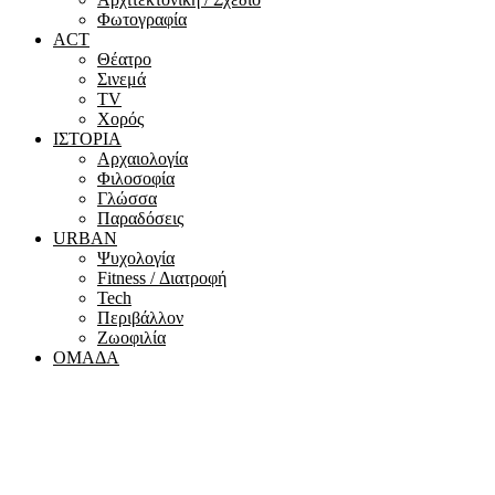
Φωτογραφία
ACT
Θέατρο
Σινεμά
ΤV
Χορός
ΙΣΤΟΡΙΑ
Αρχαιολογία
Φιλοσοφία
Γλώσσα
Παραδόσεις
URBAN
Ψυχολογία
Fitness / Διατροφή
Tech
Περιβάλλον
Ζωοφιλία
ΟΜΑΔΑ