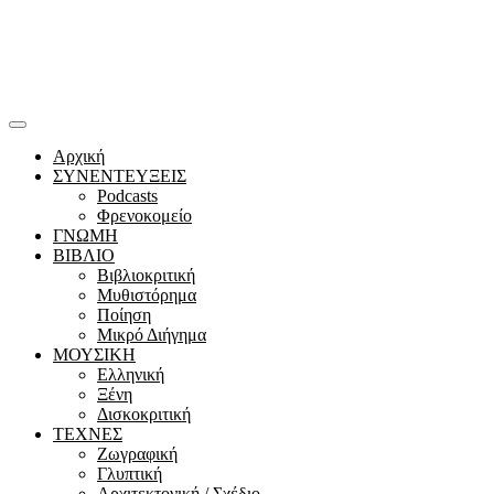
Αρχική
ΣΥΝΕΝΤΕΥΞΕΙΣ
Podcasts
Φρενοκομείο
ΓΝΩΜΗ
ΒΙΒΛΙΟ
Βιβλιοκριτική
Μυθιστόρημα
Ποίηση
Μικρό Διήγημα
ΜΟΥΣΙΚΗ
Ελληνική
Ξένη
Δισκοκριτική
ΤΕΧΝΕΣ
Ζωγραφική
Γλυπτική
Αρχιτεκτονική / Σχέδιο