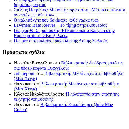
δημόσιας μνήμης
Στέλιος Πετράκης: Μουσική παράσταση «Μέτρα εαυτόν-και
αν αντέχεις μάθε τον»
Ο καλλιτέχνης που δοκίμασε κάθε ναρκωτικό
Lawmen: Bass Reeves – Το τίμημα της ελευθερίας
Γιώργος Θ. Συριόπουλος: El Funcionario Ελεγεία στην
Ευρωκρατία των Βρυξελλών
Πέθανε ο σπουδαίος τραγουδιστής Λάκης Χαλκιάς
Πρόσφατα σχόλια
Νεοφύτα Ευαγγέλου
στο
Βιβλιοκριτική: Απόδραση από τις
σιωπές (Νεοφύτα Ευαγγέλου)
culturepoint
στο
Βιβλιοκριτική: Μεσάνυχτα στη βιβλιοθήκη
(Ματ Χέιγκ)
chessman
στο
Βιβλιοκριτική: Μεσάνυχτα στη βιβλιοθήκη
(Ματ Χέιγκ)
Κώστας Νικολόπουλος
στο
Η λογοτεχνία στην εποχή της
τεχνητής νοημοσύνης
chessman
στο
Βιβλιοκριτική: Κακοί άντρες (Julie Mae
Cohen)