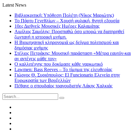
Latest News
Βιβλιοκριτική: Υπόθεση Πολέτη (Νίκος Μαριώτης)
Το Πάρτυ Γενεθλίων – Χρυσή φυλακή, θνητή εξουσία
10ες Διεθνείς Μουσικές Ημέρες Καλαμάτας
Αιμίλιος Σαμόλης: Προσπαθώ όσο μπορώ να διατηρηθεί
ζωντανή η ιστορική μνήμη.
Η Βιομηχανική κληρονομιά ως δείγμα πολιτισμού και
δημόσιας μνήμης
Στέλιος Πετράκης: Μουσική παράσταση «Μέτρα εαυτόν-και
αν αντέχεις μάθε τον»
Ο καλλιτέχνης που δοκίμασε κάθε ναρκωτικό
Lawmen: Bass Reeves – Το τίμημα της ελευθερίας
Γιώργος Θ. Συριόπουλος: El Funcionario Ελεγεία στην
Ευρωκρατία των Βρυξελλών
Πέθανε ο σπουδαίος τραγουδιστής Λάκης Χαλκιάς
Search
for:
Facebook
Twitter
Instagram
LinkedIn
Youtube