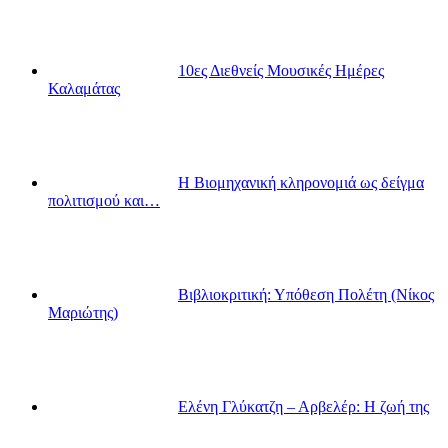
10ες Διεθνείς Μουσικές Ημέρες
Καλαμάτας
Η Βιομηχανική κληρονομιά ως δείγμα
πολιτισμού και…
Βιβλιοκριτική: Υπόθεση Πολέτη (Νίκος
Μαριώτης)
Ελένη Γλύκατζη – Αρβελέρ: Η ζωή της