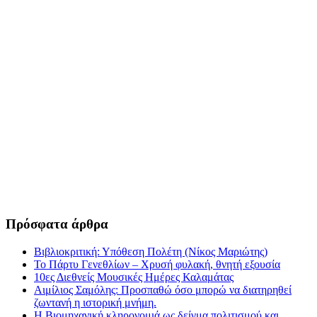
Πρόσφατα άρθρα
Βιβλιοκριτική: Υπόθεση Πολέτη (Νίκος Μαριώτης)
Το Πάρτυ Γενεθλίων – Χρυσή φυλακή, θνητή εξουσία
10ες Διεθνείς Μουσικές Ημέρες Καλαμάτας
Αιμίλιος Σαμόλης: Προσπαθώ όσο μπορώ να διατηρηθεί
ζωντανή η ιστορική μνήμη.
Η Βιομηχανική κληρονομιά ως δείγμα πολιτισμού και