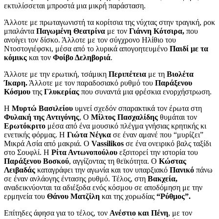
εκτυλίσσεται μπροστά μια μικρή παράσταση.
Άλλοτε με πρωταγωνιστή τα κορίτσια της νύχτας στην τραγική, ροκ
μπαλάντα
Παγωμένη Θεατρίνα
με τον
Γιάννη Κότσιρα,
που
ανοίγει τον δίσκο. Άλλοτε με τον σύγχρονο Ηλίθιο του
Ντοστογιέφσκι, μέσα από το λυρικά απογοητευμένο
Παιδί με τα
κόμικς
και τον
Φοίβο Δεληβοριά
.
Άλλοτε με την ερωτική, τσάμικη
Περιπέτεια
με τη
Βιολέτα
Ίκαρη.
Άλλοτε με τον παραδοσιακό ρυθμό του
Παράξενου
Κόσμου
της
Γλυκερίας
που συναντά μια φρέσκια ενορχήστρωση.
Η
Μυρτώ Βασιλείου
υμνεί σχεδόν σπαρακτικά τον έρωτα στη
Φυλακή της Αντιγόνης
, Ο
Μίλτος Πασχαλίδης
θυμάται τον
Ερωτόκριτο
μέσα από ένα μουσικό πλέγμα γνήσιας κρητικής κι
ενετικής φόρμας. Η
Γιώτα Νέγκα
σε έναν αμανέ που “μυρίζει”
Μικρά Ασία από μακριά. Ο
Vassilikos
σε ένα ονειρικό βαλς ταξίδι
στο Σουφλί. Η
Ρίτα Αντωνοπούλου
εξσιτορεί την ιστορία του
Παράξενου Βοσκού
, αγγίζοντας τη θεϊκότητα. Ο
Κώστας
Λειβαδάς
καταγράφει την αγωνία και τον υπαρξιακό
Πανικό
πάνω
σε έναν ανλάογης έντασης ρυθμό. Τέλος, στη
Βακχεία,
αναδεικνύονται τα αδιέξοδα ενός κόσμου σε αποδόμηση με την
ερμηνεία του
Θάνου Ματζίλη
και της χορωδίας
“Ρύθμος”.
Επίτηδες άφησα για το τέλος, τον
Ανέστιο και Πένη
, με τον