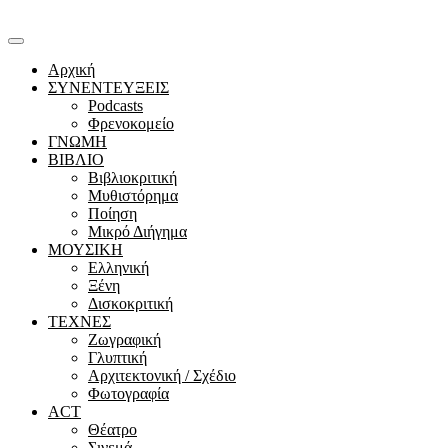
Αρχική
ΣΥΝΕΝΤΕΥΞΕΙΣ
Podcasts
Φρενοκομείο
ΓΝΩΜΗ
ΒΙΒΛΙΟ
Βιβλιοκριτική
Μυθιστόρημα
Ποίηση
Μικρό Διήγημα
ΜΟΥΣΙΚΗ
Ελληνική
Ξένη
Δισκοκριτική
ΤΕΧΝΕΣ
Ζωγραφική
Γλυπτική
Αρχιτεκτονική / Σχέδιο
Φωτογραφία
ACT
Θέατρο
Σινεμά