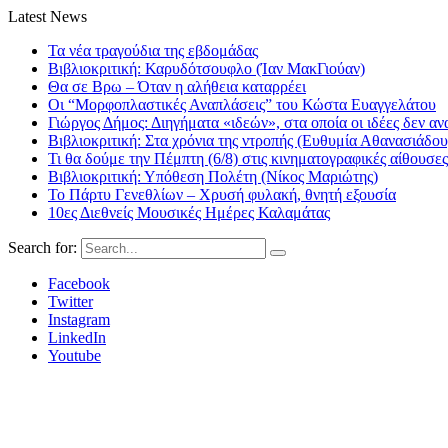
Latest News
Τα νέα τραγούδια της εβδομάδας
Βιβλιοκριτική: Καρυδότσουφλο (Ίαν ΜακΓιούαν)
Θα σε Βρω – Όταν η αλήθεια καταρρέει
Οι “Μορφοπλαστικές Αναπλάσεις” του Κώστα Ευαγγελάτου
Γιώργος Δήμος: Διηγήματα «ιδεών», στα οποία οι ιδέες δεν αν
Βιβλιοκριτική: Στα χρόνια της ντροπής (Ευθυμία Αθανασιάδου
Τι θα δούμε την Πέμπτη (6/8) στις κινηματογραφικές αίθουσες
Βιβλιοκριτική: Υπόθεση Πολέτη (Νίκος Μαριώτης)
Το Πάρτυ Γενεθλίων – Χρυσή φυλακή, θνητή εξουσία
10ες Διεθνείς Μουσικές Ημέρες Καλαμάτας
Search for:
Facebook
Twitter
Instagram
LinkedIn
Youtube