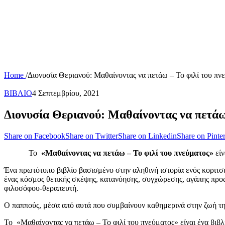
Home
/
Διονυσία Θεριανού: Μαθαίνοντας να πετάω – Το φιλί του πν
ΒΙΒΛΙΟ
4 Σεπτεμβρίου, 2021
Διονυσία Θεριανού: Μαθαίνοντας να πετάω
Share on Facebook
Share on Twitter
Share on Linkedin
Share on Pinter
Το
«Μαθαίνοντας να πετάω – Το φιλί του πνεύματος»
είν
Ένα πρωτότυπο βιβλίο βασισμένο στην αληθινή ιστορία ενός κοριτσι
ένας κόσμος θετικής σκέψης, κατανόησης, συγχώρεσης, αγάπης προς 
φιλοσόφου-θεραπευτή.
Ο παππούς, μέσα από αυτά που συμβαίνουν καθημερινά στην ζωή της ε
Το «Μαθαίνοντας να πετάω – Το φιλί του πνεύματος» είναι ένα βιβλ