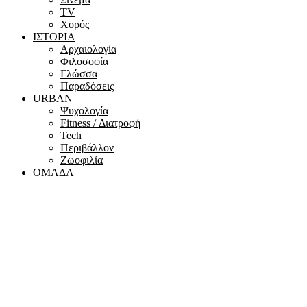
ΤV
Χορός
ΙΣΤΟΡΙΑ
Αρχαιολογία
Φιλοσοφία
Γλώσσα
Παραδόσεις
URBAN
Ψυχολογία
Fitness / Διατροφή
Tech
Περιβάλλον
Ζωοφιλία
ΟΜΑΔΑ