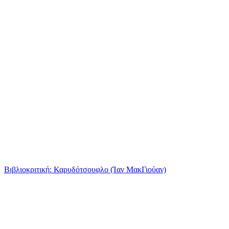
Βιβλιοκριτική: Καρυδότσουφλο (Ίαν ΜακΓιούαν)