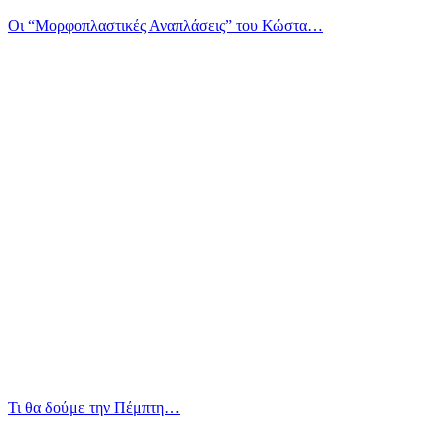
Οι “Μορφοπλαστικές Αναπλάσεις” του Κώστα…
Τι θα δούμε την Πέμπτη…