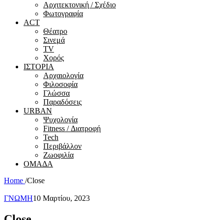
Αρχιτεκτονική / Σχέδιο
Φωτογραφία
ACT
Θέατρο
Σινεμά
ΤV
Χορός
ΙΣΤΟΡΙΑ
Αρχαιολογία
Φιλοσοφία
Γλώσσα
Παραδόσεις
URBAN
Ψυχολογία
Fitness / Διατροφή
Tech
Περιβάλλον
Ζωοφιλία
ΟΜΑΔΑ
Home
/
Close
ΓΝΩΜΗ
10 Μαρτίου, 2023
Close