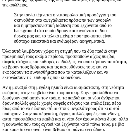
της απώλειας.
Στην ταινία τέμνεται η νατουραλιστική προσέγγιση του
σκηνοθέτη στα αψεγάδιαστα πρόσωπα των αγοριών
και η ιμπρεσιονιστική διάθεση που ξεχύνεται από το
background στο οποίο δρουν και κινούνται οι δυο
ήρωές μας και το τελικό μείγμα που προκύπτει είναι
εύστοχο εικαστικά και ενδιαφέρον αφηγηματικά.
Όλα αυτά λαμβάνουν χώρα τη στιγμή που τα δύο παιδιά στην
προεφηβική τους ακόμα περίοδο, προσπαθούν δίχως πυξίδα,
σαφείς στόχους και καθαρές επιδιώξεις, να αποκτήσουν ταυτότητα,
να βρουν τους δρόμους και τις κατευθύνσεις τους και να
εκφράσουν τα συναισθήματα που τα κατακλύζουν και να
εκτονώσουν τις επιθυμίες που κυριεύουν.
Αν η μοναξιά στη μεγάλη ηλικία είναι δυσβάστακτη, στη νεότητα
αφόρητη, στην εφηβεία είναι τρομακτική. Στην προσπάθεια να
ξεφύγουν από αυτόν τον τρόμο, τα παιδιά και οι νέοι άνθρωποι,
δρουν πολλές φορές χωρίς σαφείς στόχους και επιδιώξεις, πέρα
ίσως από το να δώσουν σήμα στους μεγαλύτερους ότι κι αυτοί
υπάρχουν. Στην ακατέργαστη, άγρια, πολλές φορές επικίνδυνη,
αυτή προσπάθεια τα παιδιά και οι νέοι δεν έχουν πάντα δίκιο, αλλά
η κοινωνία που τους αγνοεί και ξεχύνεται κατά πάνω τους, με βία
και κορεσμένη οργή, είναι βέβαιο ότι πάντα έχει άδικο.