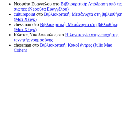
Νεοφύτα Ευαγγέλου
στο
Βιβλιοκριτική: Απόδραση από τις
σιωπές (Νεοφύτα Ευαγγέλου)
culturepoint
στο
Βιβλιοκριτική: Μεσάνυχτα στη βιβλιοθήκη
(Ματ Χέιγκ)
chessman
στο
Βιβλιοκριτική: Μεσάνυχτα στη βιβλιοθήκη
(Ματ Χέιγκ)
Κώστας Νικολόπουλος
στο
Η λογοτεχνία στην εποχή της
τεχνητής νοημοσύνης
chessman
στο
Βιβλιοκριτική: Κακοί άντρες (Julie Mae
Cohen)