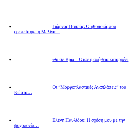
Γιώργος Παππάς: Ο ηθοποιός που
ερωτεύτηκε η Μελίνα…
Θα σε Βρω – Όταν η αλήθεια καταρρέει
Οι “Μορφοπλαστικές Αναπλάσεις” του
Κώστα…
Ελένη Παυλίδου: Η σχέση μου με την
ψυχολογία…