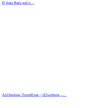
Η Joan Baez καί ο…
Αλέξανδρος Τσουβέλας | «Εξωγήινος –…