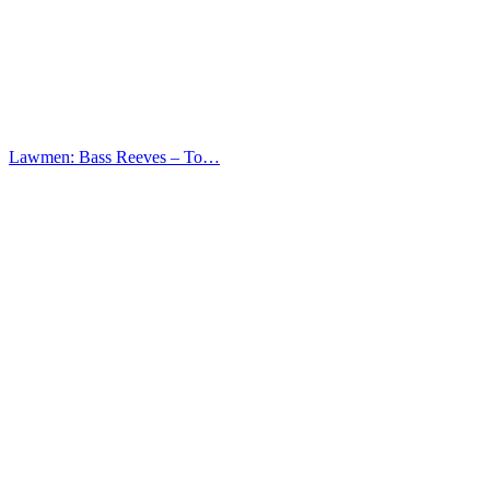
Lawmen: Bass Reeves – Το…