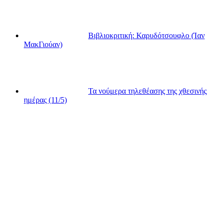
Βιβλιοκριτική: Καρυδότσουφλο (Ίαν
ΜακΓιούαν)
Τα νούμερα τηλεθέασης της χθεσινής
ημέρας (11/5)