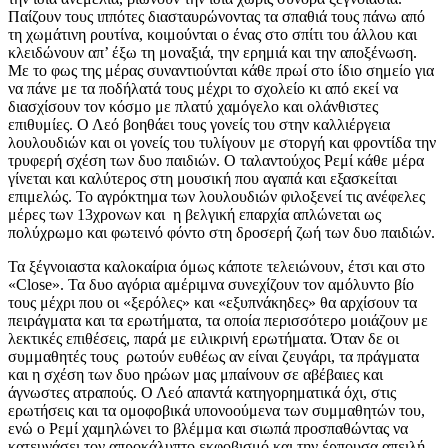
Παίζουν τους ιππότες διασταυρώνοντας τα σπαθιά τους πάνω από
τη χωμάτινη ρουτίνα, κοιμούνται ο ένας στο σπίτι του άλλου και
κλειδώνουν απ’ έξω τη μοναξιά, την ερημιά και την αποξένωση.
Με το φως της μέρας συναντιούνται κάθε πρωί στο ίδιο σημείο για
να πάνε με τα ποδήλατά τους μέχρι το σχολείο κι από εκεί να
διασχίσουν τον κόσμο με πλατύ χαμόγελο και ολάνθιστες
επιθυμίες. Ο Λεό βοηθάει τους γονείς του στην καλλιέργεια
λουλουδιών και οι γονείς του τυλίγουν με στοργή και φροντίδα την
τρυφερή σχέση των δυο παιδιών. Ο ταλαντούχος Ρεμί κάθε μέρα
γίνεται και καλύτερος στη μουσική που αγαπά και εξασκείται
επιμελώς. Το αγρόκτημα των λουλουδιών φιλοξενεί τις ανέφελες
μέρες των 13χρονων και η βελγική επαρχία απλώνεται ως
πολύχρωμο και φωτεινό φόντο στη δροσερή ζωή των δυο παιδιών.
Τα ξέγνοιαστα καλοκαίρια όμως κάποτε τελειώνουν, έτσι και στο
«Close». Τα δυο αγόρια αμέριμνα συνεχίζουν τον αμόλυντο βίο
τους μέχρι που οι «ξερόλες» και «εξυπνάκηδες» θα αρχίσουν τα
πειράγματα και τα ερωτήματα, τα οποία περισσότερο μοιάζουν με
λεκτικές επιθέσεις, παρά με ειλικρινή ερωτήματα. Όταν δε οι
συμμαθητές τους ρωτούν ευθέως αν είναι ζευγάρι, τα πράγματα
και η σχέση των δυο ηρώων μας μπαίνουν σε αβέβαιες και
άγνωστες ατραπούς. Ο Λεό απαντά κατηγορηματικά όχι, στις
ερωτήσεις και τα ομοφοβικά υπονοούμενα των συμμαθητών του,
ενώ ο Ρεμί χαμηλώνει το βλέμμα και σιωπά προσπαθώντας να
κατευνάσει τον απροκάλυπτο εκφοβισμό και την έρπουσα απειλή.