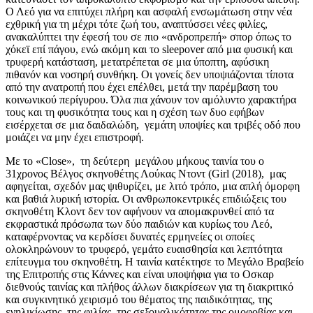
Ο Λεό για να επιτύχει πλήρη και ασφαλή ενσωμάτωση στην νέα
εχθρική για τη μέχρι τότε ζωή του, αναπτύσσει νέες φιλίες,
ανακαλύπτει την έφεσή του σε πιο «ανδροπρεπή» σπορ όπως το
χόκεϊ επί πάγου, ενώ ακόμη και το sleepover από μια φυσική και
τρυφερή κατάσταση, μετατρέπεται σε μια ύποπτη, αφύσικη
πιθανόν και νοσηρή συνθήκη. Οι γονείς δεν υποψιάζονται τίποτα
από την ανατροπή που έχει επέλθει, μετά την παρέμβαση του
κοινωνικού περίγυρου. Όλα πια χάνουν τον αμόλυντο χαρακτήρα
τους και τη φυσικότητα τους και η σχέση των δυο εφήβων
εισέρχεται σε μια δαιδαλώδη, γεμάτη υποψίες και τριβές οδό που
μοιάζει να μην έχει επιστροφή.
Με το «Close», τη δεύτερη μεγάλου μήκους ταινία του ο
31χρονος Βέλγος σκηνοθέτης Λούκας Ντοντ (Girl (2018), μας
αφηγείται, σχεδόν μας ψιθυρίζει, με λιτό τρόπο, μια απλή όμορφη
και βαθιά λυρική ιστορία. Οι ανθρωποκεντρικές επιδιώξεις του
σκηνοθέτη Κλοντ δεν τον αφήνουν να απομακρυνθεί από τα
εκφραστικά πρόσωπα των δύο παιδιών και κυρίως του Λεό,
καταφέρνοντας να κερδίσει δυνατές ερμηνείες οι οποίες
ολοκληρώνουν το τρυφερό, γεμάτο ευαισθησία και λεπτότητα
επίτευγμα του σκηνοθέτη. Η ταινία κατέκτησε το Μεγάλο Βραβείο
της Επιτροπής στις Κάννες και είναι υποψήφια για το Οσκαρ
διεθνούς ταινίας και πλήθος άλλων διακρίσεων για τη διακριτικό
και συγκινητικό χειρισμό του θέματος της παιδικότητας, της
ενηλικίωσης, της φιλίας, της σεξουαλικότητας της ομοφοβίας και