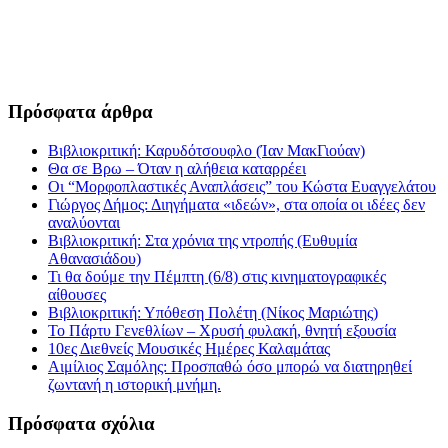
Πρόσφατα άρθρα
Βιβλιοκριτική: Καρυδότσουφλο (Ίαν ΜακΓιούαν)
Θα σε Βρω – Όταν η αλήθεια καταρρέει
Οι “Μορφοπλαστικές Αναπλάσεις” του Κώστα Ευαγγελάτου
Γιώργος Δήμος: Διηγήματα «ιδεών», στα οποία οι ιδέες δεν
αναλύονται
Βιβλιοκριτική: Στα χρόνια της ντροπής (Ευθυμία
Αθανασιάδου)
Τι θα δούμε την Πέμπτη (6/8) στις κινηματογραφικές
αίθουσες
Βιβλιοκριτική: Υπόθεση Πολέτη (Νίκος Μαριώτης)
Το Πάρτυ Γενεθλίων – Χρυσή φυλακή, θνητή εξουσία
10ες Διεθνείς Μουσικές Ημέρες Καλαμάτας
Αιμίλιος Σαμόλης: Προσπαθώ όσο μπορώ να διατηρηθεί
ζωντανή η ιστορική μνήμη.
Πρόσφατα σχόλια