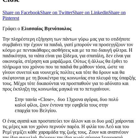
Share on Facebook
Share on Twitter
Share on Linkedin
Share on
Pinterest
Γράφει ο
Ελισσαίος Βγενόπουλος
Την πληρέστερη εξήγηση των πάντων γύρω μας για το οτιδήποτε
συμβαίνει την έχουν τα παιδιά, γιατί μπορούν να προσεγγίζουν τον
κόσμο με πεντακάθαρες αισθήσεις και με τα πιο διαυγή φίλτρα. Η
παιδικότητα, τα νιάτα είναι για ξόδεμα, για σπατάλη, δεν είναι για
οικονομία, στέρηση και μαράζωμα. Ούτως ή άλλως θα έρθει το
πλήρωμα του χρόνου που τα παιδιά θα μάθουν τόσα, ώστε να
γίνουν συνετοί και νουνεχείς πολίτες και τότε θα δρουν και θα
σκέφτονται με τη βουκέντρα της κοινωνίας στα πλευρά της ύπαρξής
τους. Μέχρι τότε δικαιούνται να προσπαθούν για το αδύνατο και
προς έκπληξη της κοινωνίας μαγικά να το πετυχαίνουν.
Στην ταινία «Close», δυο 13χρονα αγόρια, δυο πολύ
καλοί φίλοι, ζουν έντονα την εφηβεία τους στην
επαρχία του Βελγίου.
Ο ένας αγαπά και προστατεύει τον άλλον και οι δυο μαζί χαίρονται
τις μέρες και τον χρόνο περνούν παρέα. Η φιλία του Λεό και του
Ρεμί γεμίζει κάθε χαραμάδα της ζωής τους. Ζουν και αναπνέουν
την ίδια ανεμελιά, βιώνουν την ίδια χωρίς σύνορα ξεγνοιασιά.