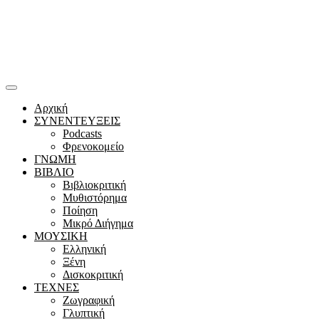
Αρχική
ΣΥΝΕΝΤΕΥΞΕΙΣ
Podcasts
Φρενοκομείο
ΓΝΩΜΗ
ΒΙΒΛΙΟ
Βιβλιοκριτική
Μυθιστόρημα
Ποίηση
Μικρό Διήγημα
ΜΟΥΣΙΚΗ
Ελληνική
Ξένη
Δισκοκριτική
ΤΕΧΝΕΣ
Ζωγραφική
Γλυπτική