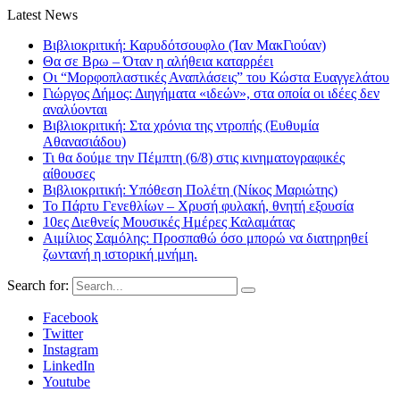
Latest News
Βιβλιοκριτική: Καρυδότσουφλο (Ίαν ΜακΓιούαν)
Θα σε Βρω – Όταν η αλήθεια καταρρέει
Οι “Μορφοπλαστικές Αναπλάσεις” του Κώστα Ευαγγελάτου
Γιώργος Δήμος: Διηγήματα «ιδεών», στα οποία οι ιδέες δεν
αναλύονται
Βιβλιοκριτική: Στα χρόνια της ντροπής (Ευθυμία
Αθανασιάδου)
Τι θα δούμε την Πέμπτη (6/8) στις κινηματογραφικές
αίθουσες
Βιβλιοκριτική: Υπόθεση Πολέτη (Νίκος Μαριώτης)
Το Πάρτυ Γενεθλίων – Χρυσή φυλακή, θνητή εξουσία
10ες Διεθνείς Μουσικές Ημέρες Καλαμάτας
Αιμίλιος Σαμόλης: Προσπαθώ όσο μπορώ να διατηρηθεί
ζωντανή η ιστορική μνήμη.
Search for:
Facebook
Twitter
Instagram
LinkedIn
Youtube