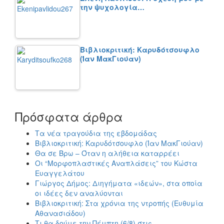
την ψυχολογία…
Βιβλιοκριτική: Καρυδότσουφλο
(Ίαν ΜακΓιούαν)
Πρόσφατα άρθρα
Τα νέα τραγούδια της εβδομάδας
Βιβλιοκριτική: Καρυδότσουφλο (Ίαν ΜακΓιούαν)
Θα σε Βρω – Όταν η αλήθεια καταρρέει
Οι “Μορφοπλαστικές Αναπλάσεις” του Κώστα
Ευαγγελάτου
Γιώργος Δήμος: Διηγήματα «ιδεών», στα οποία
οι ιδέες δεν αναλύονται
Βιβλιοκριτική: Στα χρόνια της ντροπής (Ευθυμία
Αθανασιάδου)
Τι θα δούμε την Πέμπτη (6/8) στις