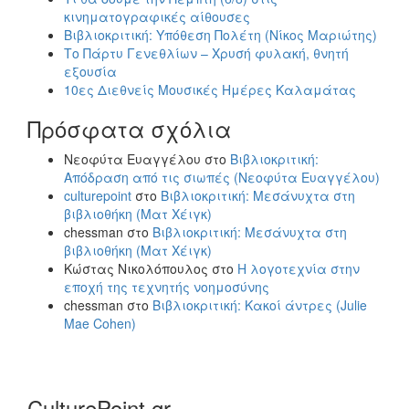
κινηματογραφικές αίθουσες
Βιβλιοκριτική: Υπόθεση Πολέτη (Νίκος Μαριώτης)
Το Πάρτυ Γενεθλίων – Χρυσή φυλακή, θνητή
εξουσία
10ες Διεθνείς Μουσικές Ημέρες Καλαμάτας
Πρόσφατα σχόλια
Νεοφύτα Ευαγγέλου
στο
Βιβλιοκριτική:
Απόδραση από τις σιωπές (Νεοφύτα Ευαγγέλου)
culturepoint
στο
Βιβλιοκριτική: Μεσάνυχτα στη
βιβλιοθήκη (Ματ Χέιγκ)
chessman
στο
Βιβλιοκριτική: Μεσάνυχτα στη
βιβλιοθήκη (Ματ Χέιγκ)
Κώστας Νικολόπουλος
στο
Η λογοτεχνία στην
εποχή της τεχνητής νοημοσύνης
chessman
στο
Βιβλιοκριτική: Κακοί άντρες (Julie
Mae Cohen)
CulturePoint.gr