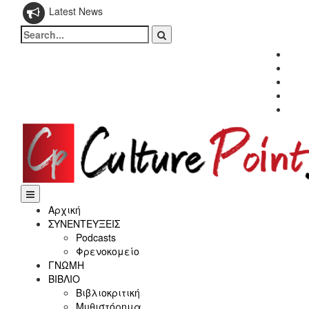
Latest News
Search
for:
Fac
Twitt
Inst
Link
Yout
Αρχική
ΣΥΝΕΝΤΕΥΞΕΙΣ
Podcasts
Φρενοκομείο
ΓΝΩΜΗ
ΒΙΒΛΙΟ
Βιβλιοκριτική
Μυθιστόρημα