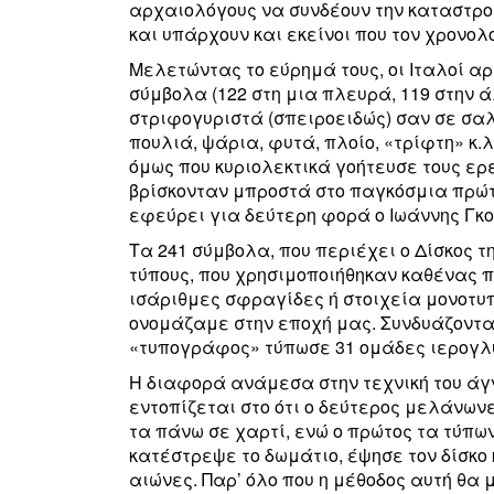
αρχαιολόγους να συνδέουν την καταστροφ
και υπάρχουν και εκείνοι που τον χρονολο
Μελετώντας το εύρημά τους, οι Ιταλοί αρ
σύμβολα (122 στη μια πλευρά, 119 στην 
στριφογυριστά (σπειροειδώς) σαν σε σα
πουλιά, ψάρια, φυτά, πλοίο, «τρίφτη» κ
όμως που κυριολεκτικά γοήτευσε τους ερ
βρίσκονταν μπροστά στο παγκόσμια πρώτ
εφεύρει για δεύτερη φορά ο Ιωάννης Γκού
Τα 241 σύμβολα, που περιέχει ο Δίσκος τ
τύπους, που χρησιμοποιήθηκαν καθένας π
ισάριθμες σφραγίδες ή στοιχεία μονοτυ
ονομάζαμε στην εποχή μας. Συνδυάζοντας
«τυπογράφος» τύπωσε 31 ομάδες ιερογλυ
Η διαφορά ανάμεσα στην τεχνική του άγ
εντοπίζεται στο ότι ο δεύτερος μελάνω
τα πάνω σε χαρτί, ενώ ο πρώτος τα τύπω
κατέστρεψε το δωμάτιο, έψησε τον δίσκο
αιώνες. Παρ’ όλο που η μέθοδος αυτή θ