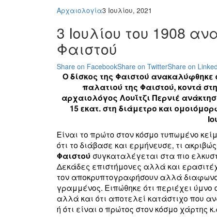
Αρχαιολογία
3 Ιουλίου, 2021
3 Ιουλίου του 1908 α
Φαιστού
Share on Facebook
Share on Twitter
Share on Linked
Ο δίσκος της Φαιστού ανακαλύφθηκε σ
παλατιού της Φαιστού, κοντά στη
αρχαιολόγος Λουΐτζι Περνιέ ανάκτησε
15 εκατ. στη διάμετρο και ομοιόμορ
Ιο
Είναι το πρώτο στον κόσμο τυπωμένο κεί
ότι το διάβασε και ερμήνευσε, τι ακριβώ
Φαιστού
συγκαταλέγεται στα πιο ελκυστ
Δεκάδες επιστήμονες αλλά και ερασιτέχ
τον αποκρυπτογραφήσουν αλλά διαφωνούν
γραμμένος. Ειπώθηκε ότι περιέχει ύμνο 
αλλά και ότι αποτελεί κατάστιχο που α
ή ότι είναι ο πρώτος στον κόσμο χάρτης κ.