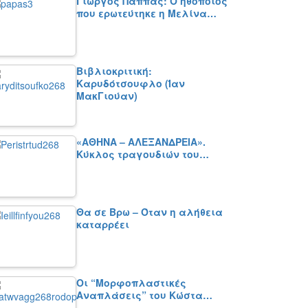
Γιώργος Παππάς: Ο ηθοποιός
που ερωτεύτηκε η Μελίνα…
Βιβλιοκριτική:
Καρυδότσουφλο (Ίαν
ΜακΓιούαν)
«ΑΘΗΝΑ – ΑΛΕΞΑΝΔΡΕΙΑ».
Κύκλος τραγουδιών του…
Θα σε Βρω – Όταν η αλήθεια
καταρρέει
Οι “Μορφοπλαστικές
Αναπλάσεις” του Κώστα…