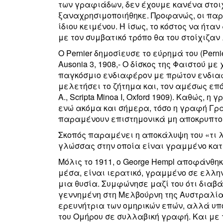
των γραφιάδων, δεν έχουμε κανένα στοιχ
ξαναχρησιμοποιήθηκε. Προφανώς, οι πα
ίδιου κειμένου. Ή ίσως, το κόστος να ήτ
με τον συμβατικό τρόπο θα του στοίχιζαν
Ο Pernier δημοσίευσε το εύρημά του (Pernier L.,
Ausonia 3, 1908,- Ο δίσκος της Φαιστού 
παγκόσμιο ενδιαφέρον με πρώτον ενδια
μελετήσει το ζήτημα και, τον αμέσως επό
A., Scripta Minoa I, Oxford 1909). Καθώς,
ενώ ακόμα και σήμερα, τόσο η γραφή Γρα
παραμένουν επιστημονικά μη αποκρυπτο
Σκοπός παραμένει η αποκάλυψη του «τι λ
γλώσσας στην οποία είναι γραμμένο κατ
Μόλις το 1911, ο George Hempl αποφάνθηκ
μέσα, είναι ιερατικό, γραμμένο σε ελλη
μια θυσία. Συμφώνησε μαζί του ότι διαβά
γεννημένη στη Μελβούρνη της Αυστραλίας,
ερευνήτρια των ομηρικών επών, αλλά υπο
του Ομήρου σε συλλαβική γραφή. Και με τ