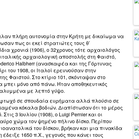
αλαν πλήρη αυτονομία στην Κρήτη με δικαίωμα να
ωσαν πως οι εκεί στρατιώτες τους θ’
ίδια χρονιά (1906), ο 32χρονος τότε αρχαιολόγος
ιταλικής αρχαιολογική αποστολής στη Φαιστό,
ederico Halbherr (ανασκαφέα και της Γόρτυνας
ρι του 1908, οι Ιταλοί ερευνούσαν στην
ης Φαιστού. Στο κτίριο 101, σκόνταψαν στο
να μπει μόνο από πάνω. Ήταν αποθηκευτικός
καλυμμένα με λεπτό γύψο.
 φτωχό σε σπουδαία ευρήματα αλλά πλούσιο σε
καμένα κόκαλα βοδιών. Διαπίστωσαν ότι το μέρος
ς 3 Ιουλίου (1908), ο Luigi Pernier και οι
ύρο χώμα τον ψημένο πήλινο δίσκο. Περίπου
ιοανατολικά του δίσκου, βρήκαν και μια πινακίδα
 έδειξε 1650 π.Χ., γεγονός που κάνει τους