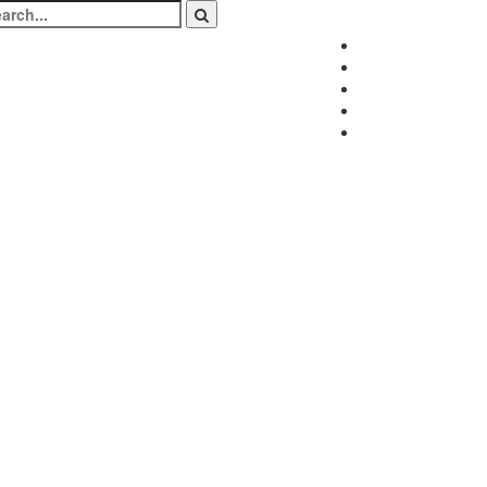
arch
:
Facebook
Twitter
Instagram
LinkedIn
Youtube