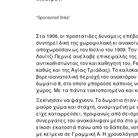
“Sponsored links”
Στα 1906, οι προστάτιδες δυνάμεις επέβ
συντηρεί δική της χωροφυλακή κι ανακοίν
αποχωρούσαν ως τον Ιούλιο του 1909. Την 
Λουίτζι Περνιέ ανέλαβε επικεφαλής της 
αντικαθιστώντας τον και καθηγητή του, F
καθώς και της Αγίας Τριάδας). Το καλοκαί
βορειοανατολική περιοχή του ανακτόρου τ
δωμάτιο 8, στο οποίο μπορούσε κάποιος 
χώρος. Με τα πάντα τακτοποιημένα και 
Ξεκίνησαν να ψάχνουν. Το δωμάτιο ήταν
μαύρο χώμα και στάχτη, αναμιγμένη με 
είχε καταρρεύσει, προφανώς από σεισμό. Στι
συνεργάτες του ανακάλυψαν μέσα στο μα
είκοσι εκατοστά πάνω από το δάπεδο, νοτ
με κείμενο σε Γραμμική Α. Η χρονολόγηση