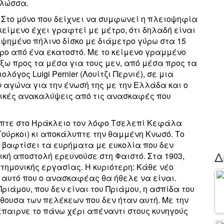
γλώσσα.
 Στο μόνο που δείχνει να συμφωνεί η πλειοψηφία
κείμενο έχει γραφτεί με μέτρο, ότι δηλαδή είναι
 ψημένο πήλινο δίσκο με διάμετρο γύρω στα 15
ο από ένα εκατοστό. Με το κείμενο γραμμένο
ξω προς τα μέσα για τους μεν, από μέσα προς τα
ολόγος Luigi Pernier (Λουίτζι Περνιέ), σε μια
ν αγώνα για την ένωσή της με την Ελλάδα και ο
γικές ανακαλύψεις από τις ανασκαφές που
καπτε στο Ηράκλειο τον λόφο Τσελεπί Κεφάλα
Τούρκοι) κι αποκάλυπτε την θαμμένη Κνωσό. Το
α βαφτίσει τα ευρήματα με ευκολία που δεν
Δ
λική αποστολή ερευνούσε στη Φαιστό. Στα 1903,
τημονικής εργασίας. Η κυριότερη: Κάθε νέο
 αυτό που ο ανασκαφέας θα ήθελε να είναι.
Πριάμου, που δεν είναι του Πριάμου, η ασπίδα του
ίθουσα των πελέκεων που δεν ήταν αυτή. Με την
έπαιρνε το πάνω χέρι απέναντι στους κυνηγούς