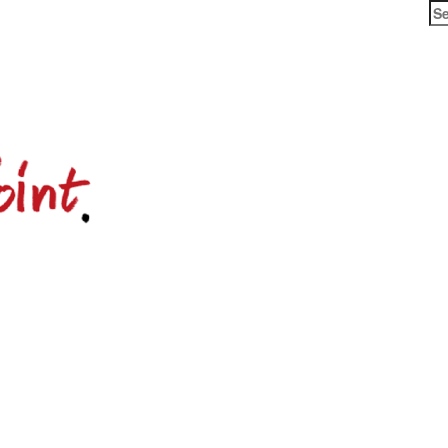
Se
for