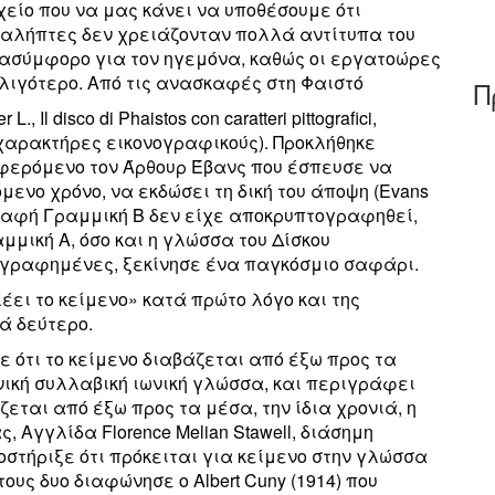
είο που να μας κάνει να υποθέσουμε ότι
ραλήπτες δεν χρειάζονταν πολλά αντίτυπα του
αν ασύμφορο για τον ηγεμόνα, καθώς οι εργατοώρες
 λιγότερο. Από τις ανασκαφές στη Φαιστό
Π
 Il disco di Phaistos con caratteri pittografici,
με χαρακτήρες εικονογραφικούς). Προκλήθηκε
φερόμενο τον Άρθουρ Έβανς που έσπευσε να
μενο χρόνο, να εκδώσει τη δική του άποψη (Evans
 η γραφή Γραμμική Β δεν είχε αποκρυπτογραφηθεί,
μμική Α, όσο και η γλώσσα του Δίσκου
γραφημένες, ξεκίνησε ένα παγκόσμιο σαφάρι.
έει το κείμενο» κατά πρώτο λόγο και της
ά δεύτερο.
ε ότι το κείμενο διαβάζεται από έξω προς τα
νική συλλαβική ιωνική γλώσσα, και περιγράφει
ζεται από έξω προς τα μέσα, την ίδια χρονιά, η
 Αγγλίδα Florence Melian Stawell, διάσημη
στήριξε ότι πρόκειται για κείμενο στην γλώσσα
ους δυο διαφώνησε ο Albert Cuny (1914) που