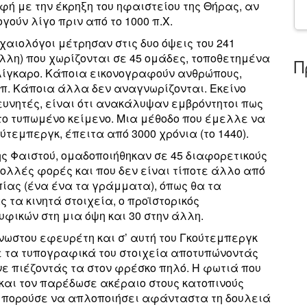
ή με την έκρηξη του ηφαιστείου της Θήρας, αν
γούν λίγο πριν από το 1000 π.Χ.
χαιολόγοι μέτρησαν στις δυο όψεις του 241
άλλη) που χωρίζονται σε 45 ομάδες, τοποθετημένα
Π
λίγκαρο. Κάποια εικονογραφούν ανθρώπους,
.λπ. Κάποια άλλα δεν αναγνωρίζονται. Εκείνο
ευνητές, είναι ότι ανακάλυψαν εμβρόντητοι πως
ο τυπωμένο κείμενο. Μια μέθοδο που έμελλε να
τεμπεργκ, έπειτα από 3000 χρόνια (το 1440).
ης Φαιστού, ομαδοποιήθηκαν σε 45 διαφορετικούς
ολλές φορές και που δεν είναι τίποτε άλλο από
πίας (ένα ένα τα γράμματα), όπως θα τα
 τα κινητά στοιχεία, ο προϊστορικός
φικών στη μια όψη και 30 στην άλλη.
νωστου εφευρέτη και σ’ αυτή του Γκούτεμπεργκ
νε τα τυπογραφικά του στοιχεία αποτυπώνοντάς
νε πιέζοντάς τα στον φρέσκο πηλό. Η φωτιά που
 και τον παρέδωσε ακέραιο στους κατοπινούς
α μπορούσε να απλοποιήσει αφάνταστα τη δουλειά