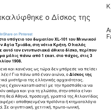
Κ
νακαλύφθηκε ο Δίσκος της
Α
in
Share on Pinterest
F
το υπόγειο του δωματίου XL-101 του Μινωικού
ν Αγία Τριάδα, στη νότια Κρήτη. Ο Ιταλός
 αυτό τον εντυπωσιακά άθικτο δίσκο, περίπου
φα μόλις πάνω από 1 εκατ. στο πάχος, στις 3
υλίου 1908.
μενο και κανένας ως τώρα δεν μπόρεσε να πείσει
ς λέει! Για πάνω από έναν αιώνα, ο
Δίσκος της
ικά μυστήρια της ελληνικής αρχαιότητας.
νες έχουν καταπιαστεί με την προσπάθεια να
 ακόμα και για τη γλώσσα, στην οποία είναι
στη θεά Αθηνά, προσευχή, γραπτά της Ατλαντίδας
ναφέρει αποθηκευμένα προϊόντα ή κτηματολόγιο
ά. Σε αιγυπτιακή, χετιτική, πρωτο-ιωνική,