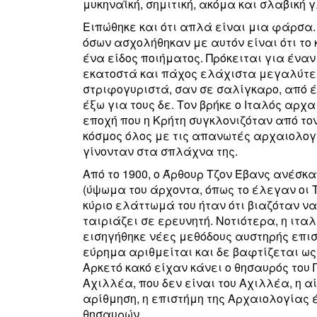
μυκηναϊκή, σημιτική, ακόμα και σλαβική 
Ειπώθηκε και ότι απλά είναι μια φάρσα.
όσων ασχολήθηκαν με αυτόν είναι ότι το 
ένα είδος ποιήματος. Πρόκειται για έναν
εκατοστά και πάχος ελάχιστα μεγαλύτερ
στριφογυριστά, σαν σε σαλίγκαρο, από έ
έξω για τους δε. Τον βρήκε ο Ιταλός αρχαι
εποχή που η Κρήτη συγκλονιζόταν από το
κόσμος όλος με τις απανωτές αρχαιολο
γίνονταν στα σπλάχνα της.
Από το 1900, ο Άρθουρ Τζον Έβανς ανέσ
(ύψωμα του άρχοντα, όπως το έλεγαν οι 
κύριο ελάττωμά του ήταν ότι βιαζόταν ν
ταιριάζει σε ερευνητή. Νοτιότερα, η ιτα
εισηγήθηκε νέες μεθόδους αυστηρής επισ
εύρημα αριθμείται και δε βαφτίζεται ως
Αρκετό κακό είχαν κάνει ο θησαυρός του 
Αχιλλέα, που δεν είναι του Αχιλλέα, η α
αρίθμηση, η επιστήμη της Αρχαιολογίας 
θησαυρών.