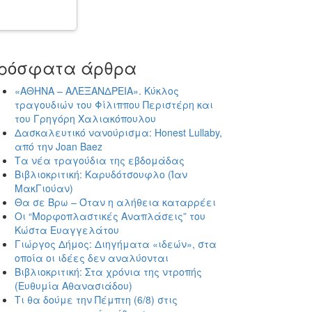
ρόσφατα άρθρα
«ΑΘΗΝΑ – ΑΛΕΞΑΝΔΡΕΙΑ». Κύκλος
τραγουδιών του Φίλιππου Περιστέρη και
του Γρηγόρη Χαλιακόπουλου
Δασκαλευτικό νανούρισμα: Honest Lullaby,
από την Joan Baez
Τα νέα τραγούδια της εβδομάδας
Βιβλιοκριτική: Καρυδότσουφλο (Ίαν
ΜακΓιούαν)
Θα σε Βρω – Όταν η αλήθεια καταρρέει
Οι “Μορφοπλαστικές Αναπλάσεις” του
Κώστα Ευαγγελάτου
Γιώργος Δήμος: Διηγήματα «ιδεών», στα
οποία οι ιδέες δεν αναλύονται
Βιβλιοκριτική: Στα χρόνια της ντροπής
(Ευθυμία Αθανασιάδου)
Τι θα δούμε την Πέμπτη (6/8) στις